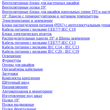
Вентиляторные блоки для настенных шкафов
Вентиляторные полки 19"
Вентиляторные блоки для шкафов напольных серии TFI и нас
19" Панели с терморегулятором и датчиком температуры
Электропитание и заземление
Блоки распределения питания (PDU) с интеллектуальным упра
Кабель питания с вилками CEE7/7-IEC C19
Блоки электрических розеток
Распределительные панели 19" и Шины заземления
Кабель питания с вилками CEE7/7-IEC C13
Кабель питания с вилками IEC C14 - IEC C13
Кабель питания с вилками IEC C20 - IEC C19
Освещение
Фурнитура
Опоры для шкафов
Органайзеры кабельные
Заглушки
Комплекты крепления
Щёточный ввод
Направляющие
Автоматизация и мониторинг
Изготовление под заказ
Полки 19"
Полки выдвижные
Полки фронтальные