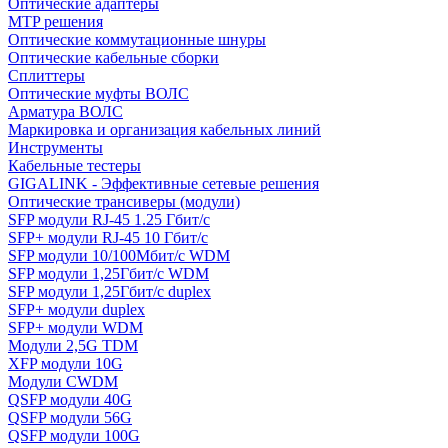
Оптические адаптеры
MTP решения
Оптические коммутационные шнуры
Оптические кабельные сборки
Сплиттеры
Оптические муфты ВОЛС
Арматура ВОЛС
Маркировка и организация кабельных линий
Инструменты
Кабельные тестеры
GIGALINK - Эффективные сетевые решения
Оптические трансиверы (модули)
SFP модули RJ-45 1.25 Гбит/c
SFP+ модули RJ-45 10 Гбит/c
SFP модули 10/100Мбит/с WDM
SFP модули 1,25Гбит/с WDM
SFP модули 1,25Гбит/с duplex
SFP+ модули duplex
SFP+ модули WDM
Модули 2,5G TDM
XFP модули 10G
Модули CWDM
QSFP модули 40G
QSFP модули 56G
QSFP модули 100G