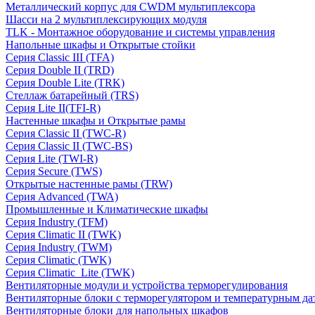
Металлический корпус для CWDM мультиплексора
Шасси на 2 мультиплексирующих модуля
TLK - Монтажное оборудование и системы управления
Напольные шкафы и Открытые стойки
Серия Classic III (TFA)
Серия Double II (TRD)
Серия Double Lite (TRK)
Стеллаж батарейный (TRS)
Серия Lite II(TFI-R)
Настенные шкафы и Открытые рамы
Серия Classic II (TWC-R)
Серия Classic II (TWC-BS)
Серия Lite (TWI-R)
Серия Secure (TWS)
Открытые настенные рамы (TRW)
Серия Advanced (TWA)
Промышленные и Климатические шкафы
Серия Industry (TFM)
Серия Climatic II (TWK)
Серия Industry (TWM)
Серия Climatic (TWK)
Серия Climatic_Lite (TWK)
Вентиляторные модули и устройства терморегулирования
Вентиляторные блоки с терморегулятором и температурным да
Вентиляторные блоки для напольных шкафов