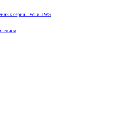
тенных серии TWI и TWS
влением