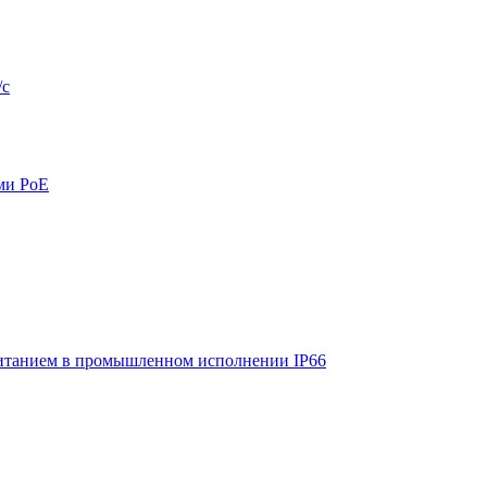
/с
ми PoE
итанием в промышленном исполнении IP66