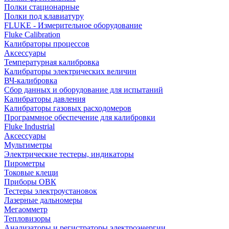
Полки стационарные
Полки под клавиатуру
FLUKE - Измерительное оборудование
Fluke Calibration
Калибраторы процессов
Аксессуары
Температурная калибровка
Калибраторы электрических величин
ВЧ-калибровка
Сбор данных и оборудование для испытаний
Калибраторы давления
Калибраторы газовых расходомеров
Программное обеспечение для калибровки
Fluke Industrial
Аксессуары
Мультиметры
Электрические тестеры, индикаторы
Пирометры
Токовые клещи
Приборы ОВК
Тестеры электроустановок
Лазерные дальномеры
Мегаомметр
Тепловизоры
Анализаторы и регистраторы электроэнергии