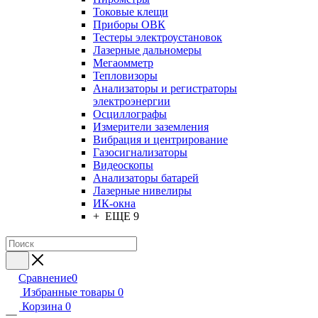
Токовые клещи
Приборы ОВК
Тестеры электроустановок
Лазерные дальномеры
Мегаомметр
Тепловизоры
Анализаторы и регистраторы
электроэнергии
Осциллографы
Измерители заземления
Вибрация и центрирование
Газосигнализаторы
Видеоскопы
Анализаторы батарей
Лазерные нивелиры
ИК-окна
+ ЕЩЕ 9
Сравнение
0
Избранные товары
0
Корзина
0