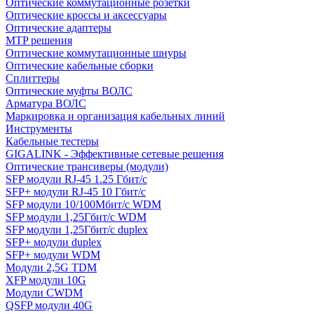
Оптические коммутационные розетки
Оптические кроссы и аксессуары
Оптические адаптеры
MTP решения
Оптические коммутационные шнуры
Оптические кабельные сборки
Сплиттеры
Оптические муфты ВОЛС
Арматура ВОЛС
Маркировка и организация кабельных линий
Инструменты
Кабельные тестеры
GIGALINK - Эффективные сетевые решения
Оптические трансиверы (модули)
SFP модули RJ-45 1.25 Гбит/c
SFP+ модули RJ-45 10 Гбит/c
SFP модули 10/100Мбит/с WDM
SFP модули 1,25Гбит/с WDM
SFP модули 1,25Гбит/с duplex
SFP+ модули duplex
SFP+ модули WDM
Модули 2,5G TDM
XFP модули 10G
Модули CWDM
QSFP модули 40G