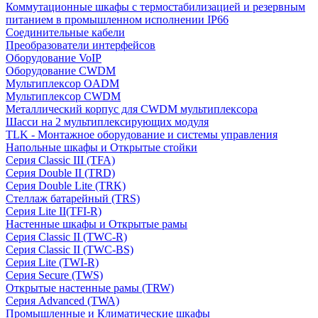
Коммутационные шкафы с термостабилизацией и резервным
питанием в промышленном исполнении IP66
Соединительные кабели
Преобразователи интерфейсов
Оборудование VoIP
Оборудование CWDM
Мультиплекcор OADM
Мультиплексор CWDM
Металлический корпус для CWDM мультиплексора
Шасси на 2 мультиплексирующих модуля
TLK - Монтажное оборудование и системы управления
Напольные шкафы и Открытые стойки
Серия Classic III (TFA)
Серия Double II (TRD)
Серия Double Lite (TRK)
Стеллаж батарейный (TRS)
Серия Lite II(TFI-R)
Настенные шкафы и Открытые рамы
Серия Classic II (TWC-R)
Серия Classic II (TWC-BS)
Серия Lite (TWI-R)
Серия Secure (TWS)
Открытые настенные рамы (TRW)
Серия Advanced (TWA)
Промышленные и Климатические шкафы