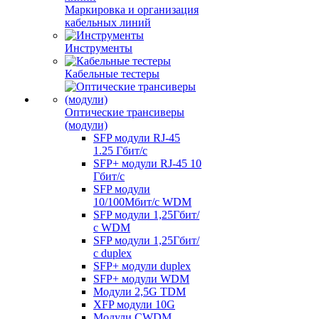
Маркировка и организация
кабельных линий
Инструменты
Кабельные тестеры
Оптические трансиверы
(модули)
SFP модули RJ-45
1.25 Гбит/c
SFP+ модули RJ-45 10
Гбит/c
SFP модули
10/100Мбит/с WDM
SFP модули 1,25Гбит/
с WDM
SFP модули 1,25Гбит/
с duplex
SFP+ модули duplex
SFP+ модули WDM
Модули 2,5G TDM
XFP модули 10G
Модули CWDM