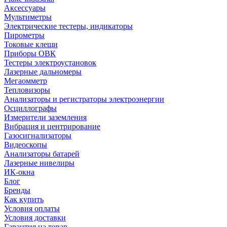
Аксессуары
Мультиметры
Электрические тестеры, индикаторы
Пирометры
Токовые клещи
Приборы ОВК
Тестеры электроустановок
Лазерные дальномеры
Мегаомметр
Тепловизоры
Анализаторы и регистраторы электроэнергии
Осциллографы
Измерители заземления
Вибрация и центрирование
Газосигнализаторы
Видеоскопы
Анализаторы батарей
Лазерные нивелиры
ИК-окна
Блог
Бренды
Как купить
Условия оплаты
Условия доставки
Гарантия на товар