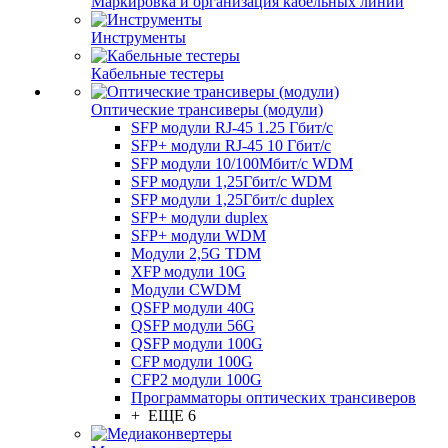
Маркировка и организация кабельных линий
Инструменты
Кабельные тестеры
Оптические трансиверы (модули)
SFP модули RJ-45 1.25 Гбит/c
SFP+ модули RJ-45 10 Гбит/c
SFP модули 10/100Мбит/с WDM
SFP модули 1,25Гбит/с WDM
SFP модули 1,25Гбит/с duplex
SFP+ модули duplex
SFP+ модули WDM
Модули 2,5G TDM
XFP модули 10G
Модули CWDM
QSFP модули 40G
QSFP модули 56G
QSFP модули 100G
CFP модули 100G
CFP2 модули 100G
Программаторы оптических трансиверов
+ ЕЩЕ 6