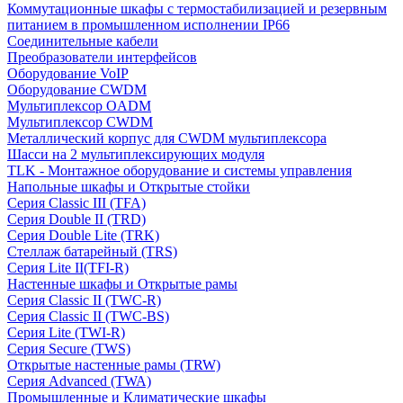
Коммутационные шкафы с термостабилизацией и резервным
питанием в промышленном исполнении IP66
Соединительные кабели
Преобразователи интерфейсов
Оборудование VoIP
Оборудование CWDM
Мультиплекcор OADM
Мультиплексор CWDM
Металлический корпус для CWDM мультиплексора
Шасси на 2 мультиплексирующих модуля
TLK - Монтажное оборудование и системы управления
Напольные шкафы и Открытые стойки
Серия Classic III (TFA)
Серия Double II (TRD)
Серия Double Lite (TRK)
Стеллаж батарейный (TRS)
Серия Lite II(TFI-R)
Настенные шкафы и Открытые рамы
Серия Classic II (TWC-R)
Серия Classic II (TWC-BS)
Серия Lite (TWI-R)
Серия Secure (TWS)
Открытые настенные рамы (TRW)
Серия Advanced (TWA)
Промышленные и Климатические шкафы