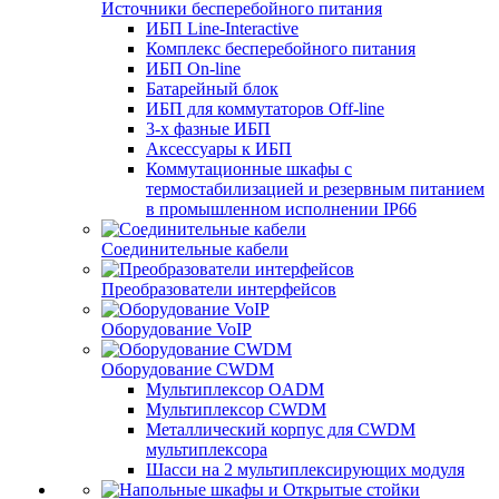
Источники бесперебойного питания
ИБП Line-Interactive
Комплекс бесперебойного питания
ИБП On-line
Батарейный блок
ИБП для коммутаторов Off-line
3-х фазные ИБП
Аксессуары к ИБП
Коммутационные шкафы с
термостабилизацией и резервным питанием
в промышленном исполнении IP66
Соединительные кабели
Преобразователи интерфейсов
Оборудование VoIP
Оборудование CWDM
Мультиплекcор OADM
Мультиплексор CWDM
Металлический корпус для CWDM
мультиплексора
Шасси на 2 мультиплексирующих модуля