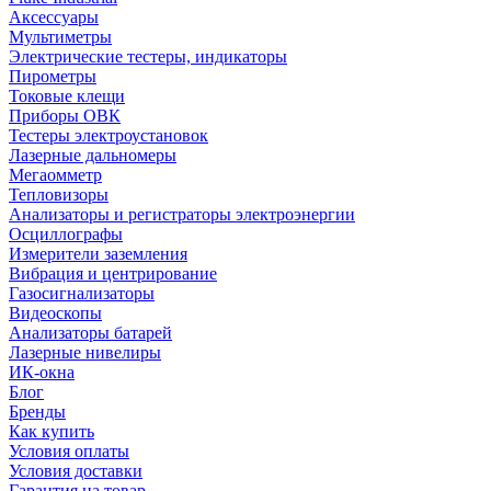
Аксессуары
Мультиметры
Электрические тестеры, индикаторы
Пирометры
Токовые клещи
Приборы ОВК
Тестеры электроустановок
Лазерные дальномеры
Мегаомметр
Тепловизоры
Анализаторы и регистраторы электроэнергии
Осциллографы
Измерители заземления
Вибрация и центрирование
Газосигнализаторы
Видеоскопы
Анализаторы батарей
Лазерные нивелиры
ИК-окна
Блог
Бренды
Как купить
Условия оплаты
Условия доставки
Гарантия на товар