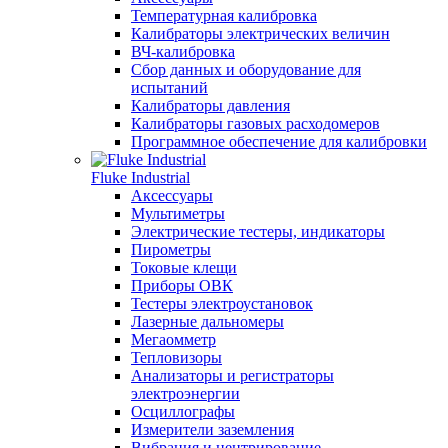
Температурная калибровка
Калибраторы электрических величин
ВЧ-калибровка
Сбор данных и оборудование для
испытаний
Калибраторы давления
Калибраторы газовых расходомеров
Программное обеспечение для калибровки
Fluke Industrial
Аксессуары
Мультиметры
Электрические тестеры, индикаторы
Пирометры
Токовые клещи
Приборы ОВК
Тестеры электроустановок
Лазерные дальномеры
Мегаомметр
Тепловизоры
Анализаторы и регистраторы
электроэнергии
Осциллографы
Измерители заземления
Вибрация и центрирование