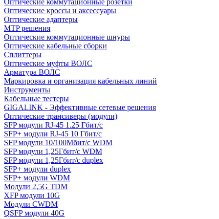
Оптические коммутационные розетки
Оптические кроссы и аксессуары
Оптические адаптеры
MTP решения
Оптические коммутационные шнуры
Оптические кабельные сборки
Сплиттеры
Оптические муфты ВОЛС
Арматура ВОЛС
Маркировка и организация кабельных линий
Инструменты
Кабельные тестеры
GIGALINK - Эффективные сетевые решения
Оптические трансиверы (модули)
SFP модули RJ-45 1.25 Гбит/c
SFP+ модули RJ-45 10 Гбит/c
SFP модули 10/100Мбит/с WDM
SFP модули 1,25Гбит/с WDM
SFP модули 1,25Гбит/с duplex
SFP+ модули duplex
SFP+ модули WDM
Модули 2,5G TDM
XFP модули 10G
Модули CWDM
QSFP модули 40G