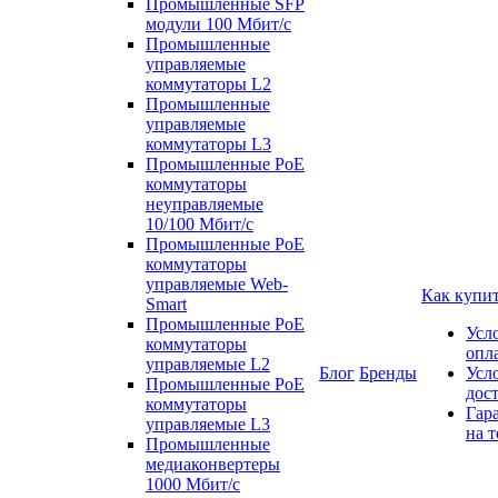
Промышленные SFP
модули 100 Мбит/c
Промышленные
управляемые
коммутаторы L2
Промышленные
управляемые
коммутаторы L3
Промышленные PoE
коммутаторы
неуправляемые
10/100 Мбит/с
Промышленные PoE
коммутаторы
управляемые Web-
Как купи
Smart
Промышленные PoE
Усл
коммутаторы
опл
управляемые L2
Блог
Бренды
Усл
Промышленные PoE
дос
коммутаторы
Гар
управляемые L3
на т
Промышленные
медиаконвертеры
1000 Мбит/с