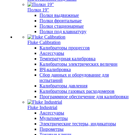
Полки 19"
Полки выдвижные
Полки фронтальные
Полки стационарные
Полки под клавиатуру
Fluke Calibration
Калибраторы процессов
Аксессуары
Температурная калибровка
Калибраторы электрических величин
ВЧ-калибровка
Сбор данных и оборудование для
испытаний
Калибраторы давления
Калибраторы газовых расходомеров
Программное обеспечение для калибровки
Fluke Industrial
Аксессуары
Мультиметры
Электрические тестеры, индикаторы
Пирометры
Токовые клещи