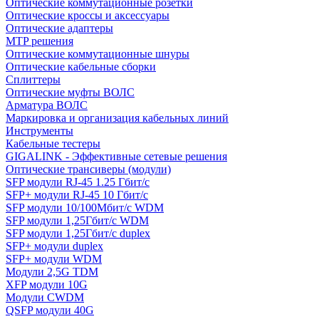
Оптические коммутационные розетки
Оптические кроссы и аксессуары
Оптические адаптеры
MTP решения
Оптические коммутационные шнуры
Оптические кабельные сборки
Сплиттеры
Оптические муфты ВОЛС
Арматура ВОЛС
Маркировка и организация кабельных линий
Инструменты
Кабельные тестеры
GIGALINK - Эффективные сетевые решения
Оптические трансиверы (модули)
SFP модули RJ-45 1.25 Гбит/c
SFP+ модули RJ-45 10 Гбит/c
SFP модули 10/100Мбит/с WDM
SFP модули 1,25Гбит/с WDM
SFP модули 1,25Гбит/с duplex
SFP+ модули duplex
SFP+ модули WDM
Модули 2,5G TDM
XFP модули 10G
Модули CWDM
QSFP модули 40G