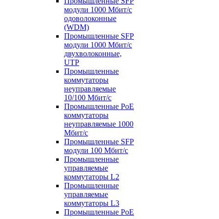
Промышленные SFP
модули 1000 Мбит/c
одоволоконные
(WDM)
Промышленные SFP
модули 1000 Мбит/c
двухволоконные,
UTP
Промышленные
коммутаторы
неуправляемые
10/100 Мбит/с
Промышленные PoE
коммутаторы
неуправляемые 1000
Мбит/с
Промышленные SFP
модули 100 Мбит/c
Промышленные
управляемые
коммутаторы L2
Промышленные
управляемые
коммутаторы L3
Промышленные PoE