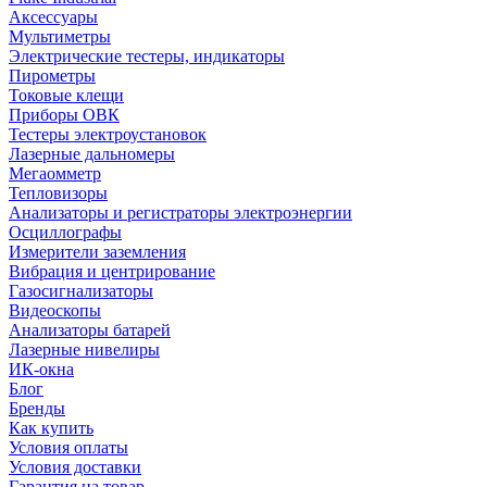
Аксессуары
Мультиметры
Электрические тестеры, индикаторы
Пирометры
Токовые клещи
Приборы ОВК
Тестеры электроустановок
Лазерные дальномеры
Мегаомметр
Тепловизоры
Анализаторы и регистраторы электроэнергии
Осциллографы
Измерители заземления
Вибрация и центрирование
Газосигнализаторы
Видеоскопы
Анализаторы батарей
Лазерные нивелиры
ИК-окна
Блог
Бренды
Как купить
Условия оплаты
Условия доставки
Гарантия на товар