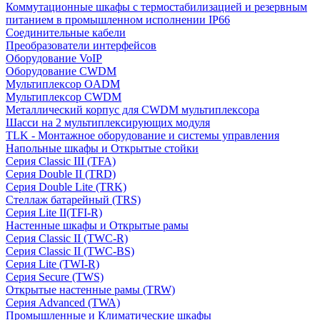
Коммутационные шкафы с термостабилизацией и резервным
питанием в промышленном исполнении IP66
Соединительные кабели
Преобразователи интерфейсов
Оборудование VoIP
Оборудование CWDM
Мультиплекcор OADM
Мультиплексор CWDM
Металлический корпус для CWDM мультиплексора
Шасси на 2 мультиплексирующих модуля
TLK - Монтажное оборудование и системы управления
Напольные шкафы и Открытые стойки
Серия Classic III (TFA)
Серия Double II (TRD)
Серия Double Lite (TRK)
Стеллаж батарейный (TRS)
Серия Lite II(TFI-R)
Настенные шкафы и Открытые рамы
Серия Classic II (TWC-R)
Серия Classic II (TWC-BS)
Серия Lite (TWI-R)
Серия Secure (TWS)
Открытые настенные рамы (TRW)
Серия Advanced (TWA)
Промышленные и Климатические шкафы