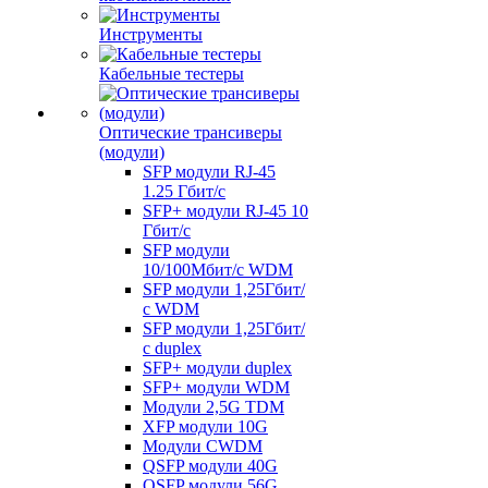
Инструменты
Кабельные тестеры
Оптические трансиверы
(модули)
SFP модули RJ-45
1.25 Гбит/c
SFP+ модули RJ-45 10
Гбит/c
SFP модули
10/100Мбит/с WDM
SFP модули 1,25Гбит/
с WDM
SFP модули 1,25Гбит/
с duplex
SFP+ модули duplex
SFP+ модули WDM
Модули 2,5G TDM
XFP модули 10G
Модули CWDM
QSFP модули 40G
QSFP модули 56G