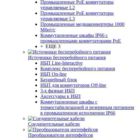
Промышленные PoE коммутаторы
управляемые L2
Промышленные PoE коммутаторы
управляемые L3
Промышленные медиаконвертеры 1000
Мбит/с
Коммутационные шкафы IP66 c
промышленными коммутаторами PoE
+ ЕЩЕ 3
Источники бесперебойного питания
ИБП Line-Interactive
Комплекс бесперебойного питания
ИБП On-line
Батарейный блок
ИБП для коммутаторов Off-line
3-х фазные ИБП
Аксессуары к ИБП
Коммутационные шкафы с
термостабилизацией и резервным питанием
в промышленном исполнении IP66
Соединительные кабели
Преобразователи интерфейсов