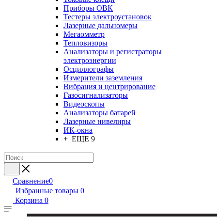
Приборы ОВК
Тестеры электроустановок
Лазерные дальномеры
Мегаомметр
Тепловизоры
Анализаторы и регистраторы
электроэнергии
Осциллографы
Измерители заземления
Вибрация и центрирование
Газосигнализаторы
Видеоскопы
Анализаторы батарей
Лазерные нивелиры
ИК-окна
+ ЕЩЕ 9
Сравнение
0
Избранные товары
0
Корзина
0