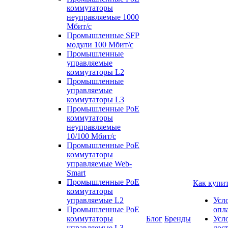
коммутаторы
неуправляемые 1000
Мбит/с
Промышленные SFP
модули 100 Мбит/c
Промышленные
управляемые
коммутаторы L2
Промышленные
управляемые
коммутаторы L3
Промышленные PoE
коммутаторы
неуправляемые
10/100 Мбит/с
Промышленные PoE
коммутаторы
управляемые Web-
Smart
Промышленные PoE
Как купи
коммутаторы
управляемые L2
Усл
Промышленные PoE
опл
коммутаторы
Блог
Бренды
Усл
управляемые L3
дос