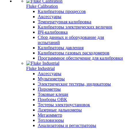
Fluke Calibration
Калибраторы процессов
Аксессуары
Температурная калибровка
Калибраторы электрических величин
ВЧ-калибровка
Сбор данных и оборудование для
испытаний
Калибраторы давления
Калибраторы газовых расходомеров
Программное обеспечение для калибровки
Fluke Industrial
Аксессуары
Мультиметры
Электрические тестеры, индикаторы
Пирометры
Токовые клещи
Приборы ОВК
Тестеры электроустановок
Лазерные дальномеры
Мегаомметр
Тепловизоры
Анализаторы и регистраторы