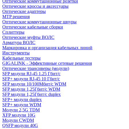
Оптические коммутационные розетки
Оптические кроссы и аксессуары
Оптические адаптеры
MTP решения
Оптические коммутационные шнуры
Оптические кабельные сборки
Сплиттеры
Оптические муфты ВОЛС
Арматура ВОЛС
Маркировка и организация кабельных линий
Инструменты
Кабельные тестеры
GIGALINK - Эффективные сетевые решения
Оптические трансиверы (модули)
SFP модули RJ-45 1.25 Гбит/c
SFP+ модули RJ-45 10 Гбит/c
SFP модули 10/100Мбит/с WDM
SFP модули 1,25Гбит/с WDM
SFP модули 1,25Гбит/с duplex
SFP+ модули duplex
SFP+ модули WDM
Модули 2,5G TDM
XFP модули 10G
Модули CWDM
QSFP модули 40G