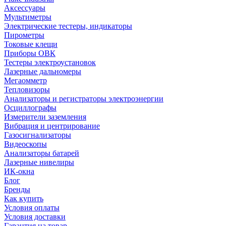
Аксессуары
Мультиметры
Электрические тестеры, индикаторы
Пирометры
Токовые клещи
Приборы ОВК
Тестеры электроустановок
Лазерные дальномеры
Мегаомметр
Тепловизоры
Анализаторы и регистраторы электроэнергии
Осциллографы
Измерители заземления
Вибрация и центрирование
Газосигнализаторы
Видеоскопы
Анализаторы батарей
Лазерные нивелиры
ИК-окна
Блог
Бренды
Как купить
Условия оплаты
Условия доставки
Гарантия на товар