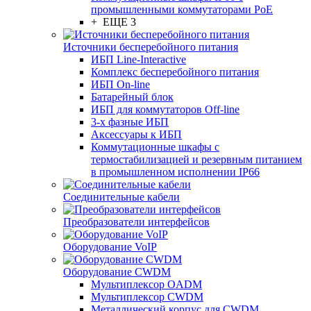
промышленными коммутаторами PoE
+ ЕЩЕ 3
Источники бесперебойного питания
ИБП Line-Interactive
Комплекс бесперебойного питания
ИБП On-line
Батарейный блок
ИБП для коммутаторов Off-line
3-х фазные ИБП
Аксессуары к ИБП
Коммутационные шкафы с
термостабилизацией и резервным питанием
в промышленном исполнении IP66
Соединительные кабели
Преобразователи интерфейсов
Оборудование VoIP
Оборудование CWDM
Мультиплекcор OADM
Мультиплексор CWDM
Металлический корпус для CWDM