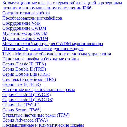
Коммутационные шкафы с термостабилизацией и резервным
питанием в промышленном исполнении IP66
Соединительные кабели
Преобразователи интерфейсов
Оборудование VoIP
Оборудование CWDM
Мультиплекcор OADM
Мультиплексор CWDM
Металлический корпус для CWDM мультиплексора
Шасси на 2 мультиплексирующих модуля
TLK - Монтажное оборудование и системы управления
Напольные шкафы и Открытые стойки
Серия Classic III (TFA)
Серия Double II (TRD)
Серия Double Lite (TRK)
Стеллаж батарейный (TRS)
Серия Lite II(TFI-R)
Настенные шкафы и Открытые рамы
Серия Classic II (TWC-R)
Серия Classic II (TWC-BS)
Серия Lite (TWI-R)
Серия Secure (TWS)
Открытые настенные рамы (TRW)
Серия Advanced (TWA)
Промышленные и Климатические шкафы