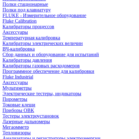
Полки стационарные
Полки под клавиатуру
FLUKE - Измерительное оборудование
Fluke Calibration
Калибраторы процессов
Аксессуары
Температурная калибровка
Калибраторы электрических величин
ВЧ-калибровка
Сбор данных и оборудование для испытаний
Калибраторы давления
Калибраторы газовых расходомеров
Программное обеспечение для калибровки
Fluke Industrial
Аксессуары
Мультиметры
Электрические тестеры, индикаторы
Пирометры
Токовые клещи
Приборы ОВК
Тестеры электроустановок
Лазерные дальномеры
Мегаомметр
Тепловизоры
Анализаторы и регистраторы электроэнергии