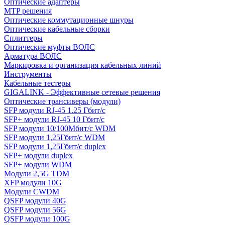
Оптические адаптеры
MTP решения
Оптические коммутационные шнуры
Оптические кабельные сборки
Сплиттеры
Оптические муфты ВОЛС
Арматура ВОЛС
Маркировка и организация кабельных линий
Инструменты
Кабельные тестеры
GIGALINK - Эффективные сетевые решения
Оптические трансиверы (модули)
SFP модули RJ-45 1.25 Гбит/c
SFP+ модули RJ-45 10 Гбит/c
SFP модули 10/100Мбит/с WDM
SFP модули 1,25Гбит/с WDM
SFP модули 1,25Гбит/с duplex
SFP+ модули duplex
SFP+ модули WDM
Модули 2,5G TDM
XFP модули 10G
Модули CWDM
QSFP модули 40G
QSFP модули 56G
QSFP модули 100G