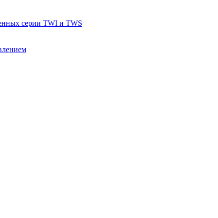
тенных серии TWI и TWS
влением