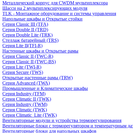
Металлический корпус для CWDM мультиплексора
Шасси на 2 мультиплексирующих модуля
TLK - Монтажное оборудование и системы управления
Напольные шкафы и Открытые стойки
Серия Classic III (TFA)
Серия Double II (TRD)
Серия Double Lite (TRK)
Стеллаж батарейный (TRS)
Серия Lite II(TFI-R)
Настенные шкафы и Открытые рамы
Серия Classic II (TWC-R)
Серия Classic II (TWC-BS)
Серия Lite (TWI-R)
Серия Secure (TWS)
Открытые настенные рамы (TRW)
Серия Advanced (TWA)
Промышленные и Климатические шкафы
Серия Industry (TFM)
Серия Climatic II (TWK)
Серия Industry (TWM)
Серия Climatic (TWK)
Серия Climatic_Lite (TWK)
Вентиляторные модули и устройства терморегулирования
Вентиляторные блоки с терморегулятором и температурным да
Вентиляторные блоки для напольных шкафов