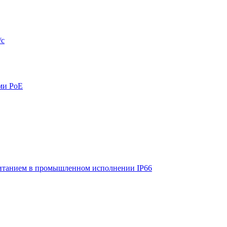
/с
ми PoE
итанием в промышленном исполнении IP66