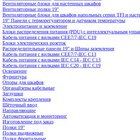
Вентиляторные блоки для настенных шкафов
Вентиляторные полки 19"
Вентиляторные блоки для шкафов напольных серии TFI и нас
19" Панели с терморегулятором и датчиком температуры
Электропитание и заземление
Блоки распределения питания (PDU) с интеллектуальным упра
Кабель питания с вилками CEE7/7-IEC C19
Блоки электрических розеток
Распределительные панели 19" и Шины заземления
Кабель питания с вилками CEE7/7-IEC C13
Кабель питания с вилками IEC C14 - IEC C13
Кабель питания с вилками IEC C20 - IEC C19
Освещение
Фурнитура
Опоры для шкафов
Органайзеры кабельные
Заглушки
Комплекты крепления
Щёточный ввод
Направляющие
Автоматизация и мониторинг
Изготовление под заказ
Полки 19"
Полки выдвижные
Полки фронтальные