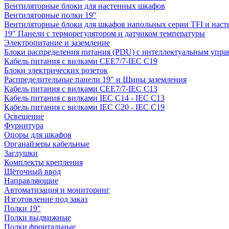
Вентиляторные блоки для настенных шкафов
Вентиляторные полки 19"
Вентиляторные блоки для шкафов напольных серии TFI и нас
19" Панели с терморегулятором и датчиком температуры
Электропитание и заземление
Блоки распределения питания (PDU) с интеллектуальным упра
Кабель питания с вилками CEE7/7-IEC C19
Блоки электрических розеток
Распределительные панели 19" и Шины заземления
Кабель питания с вилками CEE7/7-IEC C13
Кабель питания с вилками IEC C14 - IEC C13
Кабель питания с вилками IEC C20 - IEC C19
Освещение
Фурнитура
Опоры для шкафов
Органайзеры кабельные
Заглушки
Комплекты крепления
Щёточный ввод
Направляющие
Автоматизация и мониторинг
Изготовление под заказ
Полки 19"
Полки выдвижные
Полки фронтальные