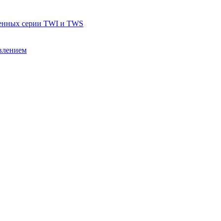
тенных серии TWI и TWS
влением