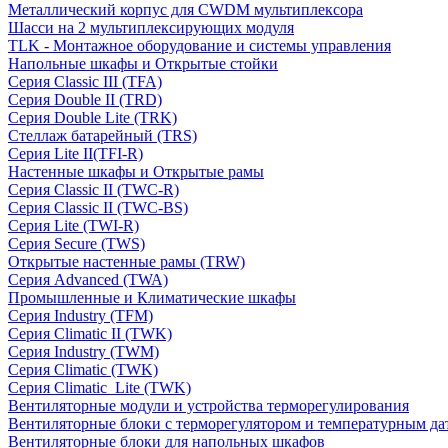
Металлический корпус для CWDM мультиплексора
Шасси на 2 мультиплексирующих модуля
TLK - Монтажное оборудование и системы управления
Напольные шкафы и Открытые стойки
Серия Classic III (TFA)
Серия Double II (TRD)
Серия Double Lite (TRK)
Стеллаж батарейный (TRS)
Серия Lite II(TFI-R)
Настенные шкафы и Открытые рамы
Серия Classic II (TWC-R)
Серия Classic II (TWC-BS)
Серия Lite (TWI-R)
Серия Secure (TWS)
Открытые настенные рамы (TRW)
Серия Advanced (TWA)
Промышленные и Климатические шкафы
Серия Industry (TFM)
Серия Climatic II (TWK)
Серия Industry (TWM)
Серия Climatic (TWK)
Серия Climatic_Lite (TWK)
Вентиляторные модули и устройства терморегулирования
Вентиляторные блоки с терморегулятором и температурным да
Вентиляторные блоки для напольных шкафов