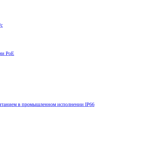
/с
ми PoE
итанием в промышленном исполнении IP66