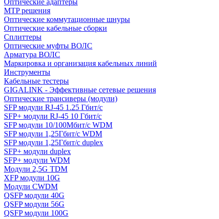
Оптические адаптеры
MTP решения
Оптические коммутационные шнуры
Оптические кабельные сборки
Сплиттеры
Оптические муфты ВОЛС
Арматура ВОЛС
Маркировка и организация кабельных линий
Инструменты
Кабельные тестеры
GIGALINK - Эффективные сетевые решения
Оптические трансиверы (модули)
SFP модули RJ-45 1.25 Гбит/c
SFP+ модули RJ-45 10 Гбит/c
SFP модули 10/100Мбит/с WDM
SFP модули 1,25Гбит/с WDM
SFP модули 1,25Гбит/с duplex
SFP+ модули duplex
SFP+ модули WDM
Модули 2,5G TDM
XFP модули 10G
Модули CWDM
QSFP модули 40G
QSFP модули 56G
QSFP модули 100G