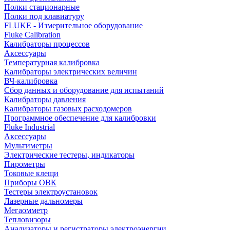
Полки стационарные
Полки под клавиатуру
FLUKE - Измерительное оборудование
Fluke Calibration
Калибраторы процессов
Аксессуары
Температурная калибровка
Калибраторы электрических величин
ВЧ-калибровка
Сбор данных и оборудование для испытаний
Калибраторы давления
Калибраторы газовых расходомеров
Программное обеспечение для калибровки
Fluke Industrial
Аксессуары
Мультиметры
Электрические тестеры, индикаторы
Пирометры
Токовые клещи
Приборы ОВК
Тестеры электроустановок
Лазерные дальномеры
Мегаомметр
Тепловизоры
Анализаторы и регистраторы электроэнергии