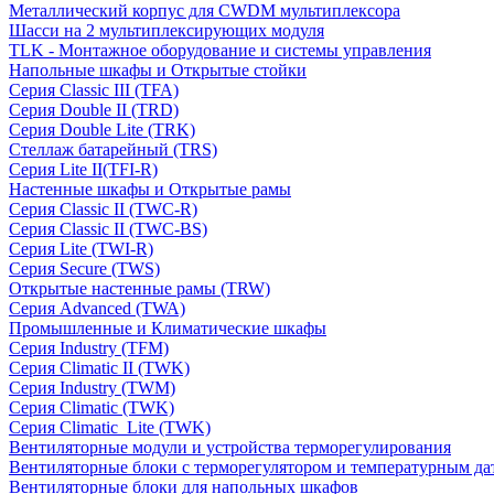
Металлический корпус для CWDM мультиплексора
Шасси на 2 мультиплексирующих модуля
TLK - Монтажное оборудование и системы управления
Напольные шкафы и Открытые стойки
Серия Classic III (TFA)
Серия Double II (TRD)
Серия Double Lite (TRK)
Стеллаж батарейный (TRS)
Серия Lite II(TFI-R)
Настенные шкафы и Открытые рамы
Серия Classic II (TWC-R)
Серия Classic II (TWC-BS)
Серия Lite (TWI-R)
Серия Secure (TWS)
Открытые настенные рамы (TRW)
Серия Advanced (TWA)
Промышленные и Климатические шкафы
Серия Industry (TFM)
Серия Climatic II (TWK)
Серия Industry (TWM)
Серия Climatic (TWK)
Серия Climatic_Lite (TWK)
Вентиляторные модули и устройства терморегулирования
Вентиляторные блоки с терморегулятором и температурным да
Вентиляторные блоки для напольных шкафов