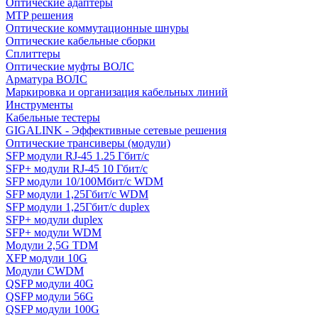
Оптические адаптеры
MTP решения
Оптические коммутационные шнуры
Оптические кабельные сборки
Сплиттеры
Оптические муфты ВОЛС
Арматура ВОЛС
Маркировка и организация кабельных линий
Инструменты
Кабельные тестеры
GIGALINK - Эффективные сетевые решения
Оптические трансиверы (модули)
SFP модули RJ-45 1.25 Гбит/c
SFP+ модули RJ-45 10 Гбит/c
SFP модули 10/100Мбит/с WDM
SFP модули 1,25Гбит/с WDM
SFP модули 1,25Гбит/с duplex
SFP+ модули duplex
SFP+ модули WDM
Модули 2,5G TDM
XFP модули 10G
Модули CWDM
QSFP модули 40G
QSFP модули 56G
QSFP модули 100G