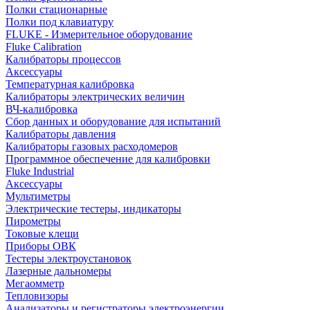
Полки стационарные
Полки под клавиатуру
FLUKE - Измерительное оборудование
Fluke Calibration
Калибраторы процессов
Аксессуары
Температурная калибровка
Калибраторы электрических величин
ВЧ-калибровка
Сбор данных и оборудование для испытаний
Калибраторы давления
Калибраторы газовых расходомеров
Программное обеспечение для калибровки
Fluke Industrial
Аксессуары
Мультиметры
Электрические тестеры, индикаторы
Пирометры
Токовые клещи
Приборы ОВК
Тестеры электроустановок
Лазерные дальномеры
Мегаомметр
Тепловизоры
Анализаторы и регистраторы электроэнергии