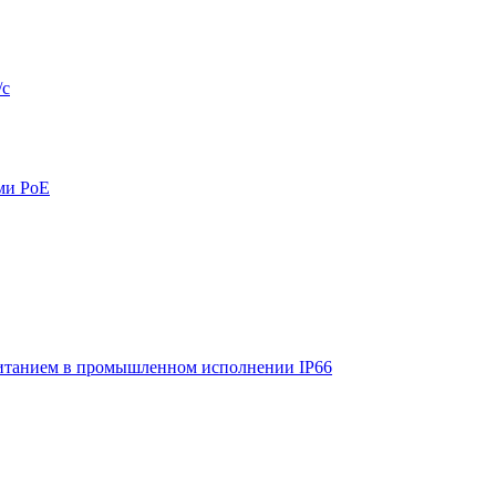
/с
ми PoE
итанием в промышленном исполнении IP66