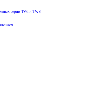
тенных серии TWI и TWS
влением