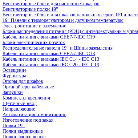
Вентиляторные блоки для настенных шкафов
Вентиляторные полки 19"
Вентиляторные блоки для шкафов напольных серии TFI и нас
19" Панели с терморегулятором и датчиком температуры
Электропитание и заземление
Блоки распределения питания (PDU) с интеллектуальным упра
Кабель питания с вилками CEE7/7-IEC C19
Блоки электрических розеток
Распределительные панели 19" и Шины заземления
Кабель питания с вилками CEE7/7-IEC C13
Кабель питания с вилками IEC C14 - IEC C13
Кабель питания с вилками IEC C20 - IEC C19
Освещение
Фурнитура
Опоры для шкафов
Органайзеры кабельные
Заглушки
Комплекты крепления
Щёточный ввод
Направляющие
Автоматизация и мониторинг
Изготовление под заказ
Полки 19"
Полки выдвижные
Полки фронтальные