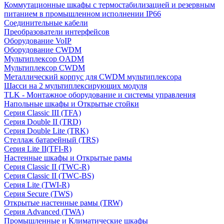
Коммутационные шкафы с термостабилизацией и резервным
питанием в промышленном исполнении IP66
Соединительные кабели
Преобразователи интерфейсов
Оборудование VoIP
Оборудование CWDM
Мультиплекcор OADM
Мультиплексор CWDM
Металлический корпус для CWDM мультиплексора
Шасси на 2 мультиплексирующих модуля
TLK - Монтажное оборудование и системы управления
Напольные шкафы и Открытые стойки
Серия Classic III (TFA)
Серия Double II (TRD)
Серия Double Lite (TRK)
Стеллаж батарейный (TRS)
Серия Lite II(TFI-R)
Настенные шкафы и Открытые рамы
Серия Classic II (TWC-R)
Серия Classic II (TWC-BS)
Серия Lite (TWI-R)
Серия Secure (TWS)
Открытые настенные рамы (TRW)
Серия Advanced (TWA)
Промышленные и Климатические шкафы