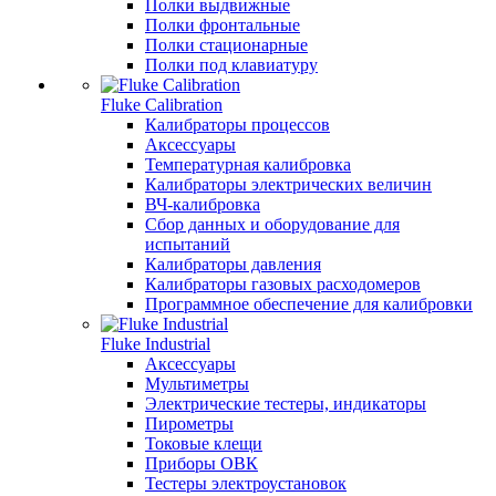
Полки выдвижные
Полки фронтальные
Полки стационарные
Полки под клавиатуру
Fluke Calibration
Калибраторы процессов
Аксессуары
Температурная калибровка
Калибраторы электрических величин
ВЧ-калибровка
Сбор данных и оборудование для
испытаний
Калибраторы давления
Калибраторы газовых расходомеров
Программное обеспечение для калибровки
Fluke Industrial
Аксессуары
Мультиметры
Электрические тестеры, индикаторы
Пирометры
Токовые клещи
Приборы ОВК
Тестеры электроустановок