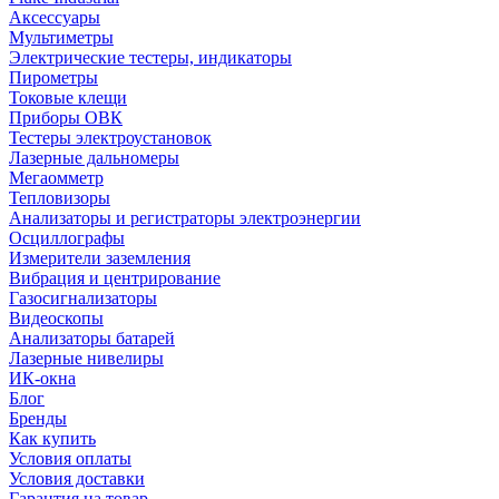
Аксессуары
Мультиметры
Электрические тестеры, индикаторы
Пирометры
Токовые клещи
Приборы ОВК
Тестеры электроустановок
Лазерные дальномеры
Мегаомметр
Тепловизоры
Анализаторы и регистраторы электроэнергии
Осциллографы
Измерители заземления
Вибрация и центрирование
Газосигнализаторы
Видеоскопы
Анализаторы батарей
Лазерные нивелиры
ИК-окна
Блог
Бренды
Как купить
Условия оплаты
Условия доставки
Гарантия на товар