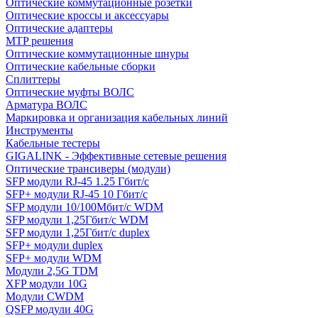
Оптические коммутационные розетки
Оптические кроссы и аксессуары
Оптические адаптеры
MTP решения
Оптические коммутационные шнуры
Оптические кабельные сборки
Сплиттеры
Оптические муфты ВОЛС
Арматура ВОЛС
Маркировка и организация кабельных линий
Инструменты
Кабельные тестеры
GIGALINK - Эффективные сетевые решения
Оптические трансиверы (модули)
SFP модули RJ-45 1.25 Гбит/c
SFP+ модули RJ-45 10 Гбит/c
SFP модули 10/100Мбит/с WDM
SFP модули 1,25Гбит/с WDM
SFP модули 1,25Гбит/с duplex
SFP+ модули duplex
SFP+ модули WDM
Модули 2,5G TDM
XFP модули 10G
Модули CWDM
QSFP модули 40G