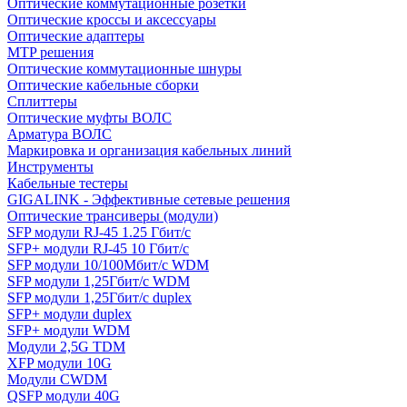
Оптические коммутационные розетки
Оптические кроссы и аксессуары
Оптические адаптеры
MTP решения
Оптические коммутационные шнуры
Оптические кабельные сборки
Сплиттеры
Оптические муфты ВОЛС
Арматура ВОЛС
Маркировка и организация кабельных линий
Инструменты
Кабельные тестеры
GIGALINK - Эффективные сетевые решения
Оптические трансиверы (модули)
SFP модули RJ-45 1.25 Гбит/c
SFP+ модули RJ-45 10 Гбит/c
SFP модули 10/100Мбит/с WDM
SFP модули 1,25Гбит/с WDM
SFP модули 1,25Гбит/с duplex
SFP+ модули duplex
SFP+ модули WDM
Модули 2,5G TDM
XFP модули 10G
Модули CWDM
QSFP модули 40G