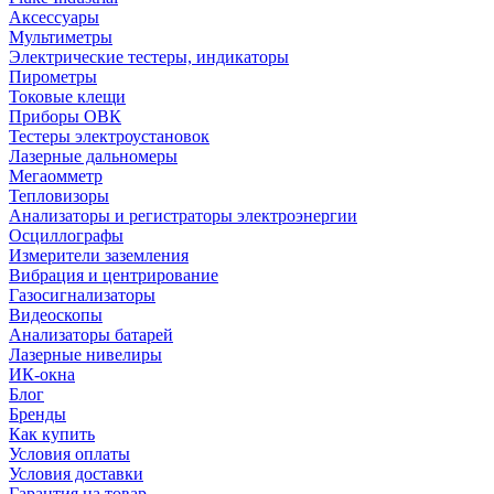
Аксессуары
Мультиметры
Электрические тестеры, индикаторы
Пирометры
Токовые клещи
Приборы ОВК
Тестеры электроустановок
Лазерные дальномеры
Мегаомметр
Тепловизоры
Анализаторы и регистраторы электроэнергии
Осциллографы
Измерители заземления
Вибрация и центрирование
Газосигнализаторы
Видеоскопы
Анализаторы батарей
Лазерные нивелиры
ИК-окна
Блог
Бренды
Как купить
Условия оплаты
Условия доставки
Гарантия на товар