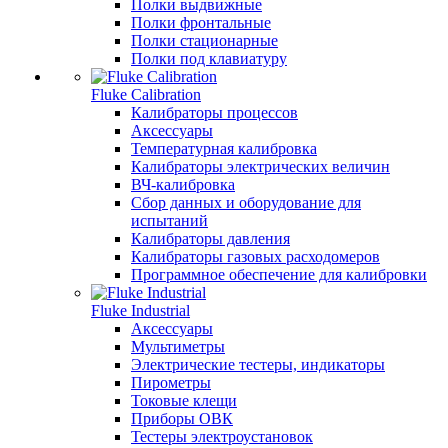
Полки выдвижные
Полки фронтальные
Полки стационарные
Полки под клавиатуру
Fluke Calibration
Калибраторы процессов
Аксессуары
Температурная калибровка
Калибраторы электрических величин
ВЧ-калибровка
Сбор данных и оборудование для
испытаний
Калибраторы давления
Калибраторы газовых расходомеров
Программное обеспечение для калибровки
Fluke Industrial
Аксессуары
Мультиметры
Электрические тестеры, индикаторы
Пирометры
Токовые клещи
Приборы ОВК
Тестеры электроустановок