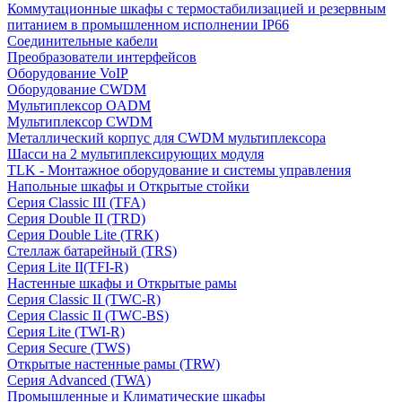
Коммутационные шкафы с термостабилизацией и резервным
питанием в промышленном исполнении IP66
Соединительные кабели
Преобразователи интерфейсов
Оборудование VoIP
Оборудование CWDM
Мультиплекcор OADM
Мультиплексор CWDM
Металлический корпус для CWDM мультиплексора
Шасси на 2 мультиплексирующих модуля
TLK - Монтажное оборудование и системы управления
Напольные шкафы и Открытые стойки
Серия Classic III (TFA)
Серия Double II (TRD)
Серия Double Lite (TRK)
Стеллаж батарейный (TRS)
Серия Lite II(TFI-R)
Настенные шкафы и Открытые рамы
Серия Classic II (TWC-R)
Серия Classic II (TWC-BS)
Серия Lite (TWI-R)
Серия Secure (TWS)
Открытые настенные рамы (TRW)
Серия Advanced (TWA)
Промышленные и Климатические шкафы