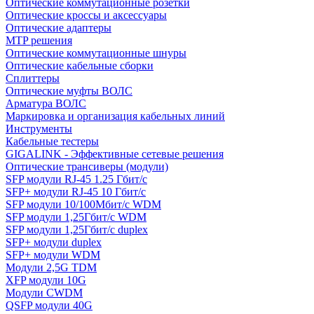
Оптические коммутационные розетки
Оптические кроссы и аксессуары
Оптические адаптеры
MTP решения
Оптические коммутационные шнуры
Оптические кабельные сборки
Сплиттеры
Оптические муфты ВОЛС
Арматура ВОЛС
Маркировка и организация кабельных линий
Инструменты
Кабельные тестеры
GIGALINK - Эффективные сетевые решения
Оптические трансиверы (модули)
SFP модули RJ-45 1.25 Гбит/c
SFP+ модули RJ-45 10 Гбит/c
SFP модули 10/100Мбит/с WDM
SFP модули 1,25Гбит/с WDM
SFP модули 1,25Гбит/с duplex
SFP+ модули duplex
SFP+ модули WDM
Модули 2,5G TDM
XFP модули 10G
Модули CWDM
QSFP модули 40G