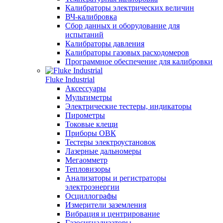
Калибраторы электрических величин
ВЧ-калибровка
Сбор данных и оборудование для
испытаний
Калибраторы давления
Калибраторы газовых расходомеров
Программное обеспечение для калибровки
Fluke Industrial
Аксессуары
Мультиметры
Электрические тестеры, индикаторы
Пирометры
Токовые клещи
Приборы ОВК
Тестеры электроустановок
Лазерные дальномеры
Мегаомметр
Тепловизоры
Анализаторы и регистраторы
электроэнергии
Осциллографы
Измерители заземления
Вибрация и центрирование
Газосигнализаторы