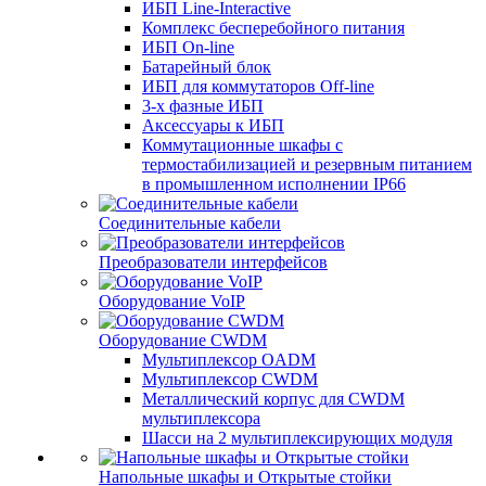
ИБП Line-Interactive
Комплекс бесперебойного питания
ИБП On-line
Батарейный блок
ИБП для коммутаторов Off-line
3-х фазные ИБП
Аксессуары к ИБП
Коммутационные шкафы с
термостабилизацией и резервным питанием
в промышленном исполнении IP66
Соединительные кабели
Преобразователи интерфейсов
Оборудование VoIP
Оборудование CWDM
Мультиплекcор OADM
Мультиплексор CWDM
Металлический корпус для CWDM
мультиплексора
Шасси на 2 мультиплексирующих модуля
Напольные шкафы и Открытые стойки