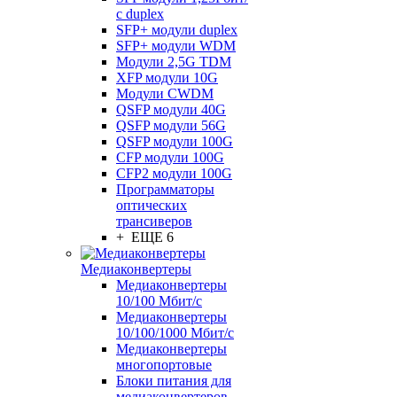
с duplex
SFP+ модули duplex
SFP+ модули WDM
Модули 2,5G TDM
XFP модули 10G
Модули CWDM
QSFP модули 40G
QSFP модули 56G
QSFP модули 100G
CFP модули 100G
CFP2 модули 100G
Программаторы
оптических
трансиверов
+ ЕЩЕ 6
Медиаконвертеры
Медиаконвертеры
10/100 Мбит/с
Медиаконвертеры
10/100/1000 Мбит/c
Медиаконвертеры
многопортовые
Блоки питания для
медиаконвертеров