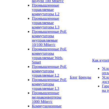
модули 100 Мбит/c
Промышленные
управляемые
коммутаторы L2
Промышленные
управляемые
коммутаторы L3
Промышленные PoE
коммутаторы
неуправляемые
10/100 Мбит/с
Промышленные PoE
коммутаторы
управляемые Web-
Как купи
Smart
Промышленные PoE
Усл
коммутаторы
опл
управляемые L2
Блог
Бренды
Усл
Промышленные PoE
дос
коммутаторы
Гар
управляемые L3
на т
Промышленные
медиаконвертеры
1000 Мбит/с
Коммутационные