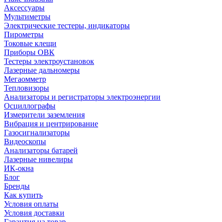
Аксессуары
Мультиметры
Электрические тестеры, индикаторы
Пирометры
Токовые клещи
Приборы ОВК
Тестеры электроустановок
Лазерные дальномеры
Мегаомметр
Тепловизоры
Анализаторы и регистраторы электроэнергии
Осциллографы
Измерители заземления
Вибрация и центрирование
Газосигнализаторы
Видеоскопы
Анализаторы батарей
Лазерные нивелиры
ИК-окна
Блог
Бренды
Как купить
Условия оплаты
Условия доставки
Гарантия на товар