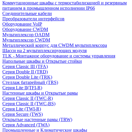
Коммутационные шкафы с термостабилизацией и резервным
питанием в промышленном исполнении IP66
Соединительные кабели
Преобразователи интерфейсов
Оборудование VoIP
Оборудование CWDM
Мультиплекcор OADM
Мультиплексор CWDM
Металлический корпус для CWDM мультиплексора
Шасси на 2 мультиплексирующих модуля
TLK - Монтажное оборудование и системы управления
Напольные шкафы и Открытые стойки
Серия Classic III (TFA)
Серия Double II (TRD)
Серия Double Lite (TRK)
Стеллаж батарейный (TRS)
Серия Lite II(TFI-R)
Настенные шкафы и Открытые рамы
Серия Classic II (TWC-R)
Серия Classic II (TWC-BS)
Серия Lite (TWI-R)
Серия Secure (TWS)
Открытые настенные рамы (TRW)
Серия Advanced (TWA)
Промышленные и Климатические шкафы