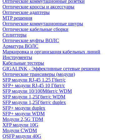
Оптические коммутационные розетки
Оптические кроссы и аксессуары
Оптические адаптеры
MTP решения
Оптические коммутационные шнуры
Оптические кабельные сборки
Сплиттеры
Оптические муфты ВОЛС
Арматура ВОЛС
Маркировка и организация кабельных линий
Инструменты
Кабельные тестеры
GIGALINK - Эффективные сетевые решения
Оптические трансиверы (модули)
SFP модули RJ-45 1.25 Гбит/c
SFP+ модули RJ-45 10 Гбит/c
SFP модули 10/100Мбит/с WDM
SFP модули 1,25Гбит/с WDM
SFP модули 1,25Гбит/с duplex
SFP+ модули duplex
SFP+ модули WDM
Модули 2,5G TDM
XFP модули 10G
Модули CWDM
QSFP модули 40G