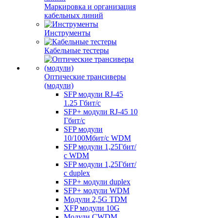
Маркировка и организация
кабельных линий
Инструменты
Кабельные тестеры
Оптические трансиверы
(модули)
SFP модули RJ-45
1.25 Гбит/c
SFP+ модули RJ-45 10
Гбит/c
SFP модули
10/100Мбит/с WDM
SFP модули 1,25Гбит/
с WDM
SFP модули 1,25Гбит/
с duplex
SFP+ модули duplex
SFP+ модули WDM
Модули 2,5G TDM
XFP модули 10G
Модули CWDM