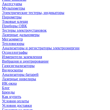
Аксессуары
Мультиметры
Электрические тестеры, индикаторы
Пирометры
Токовые клещи
Приборы ОВК
Тестеры электроустановок
Лазерные дальномеры
Мегаомметр
Тепловизоры
Анализаторы и регистраторы электроэнергии
Осциллографы
Измерители заземления
Вибрация и центрирование
Газосигнализаторы
Видеоскопы
Анализаторы батарей
Лазерные нивелиры
ИК-окна
Блог
Бренды
Как купить
Условия оплаты
Условия доставки
Гарантия на товар