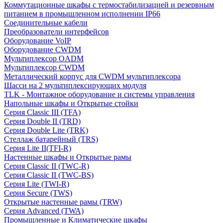
Коммутационные шкафы с термостабилизацией и резервным
питанием в промышленном исполнении IP66
Соединительные кабели
Преобразователи интерфейсов
Оборудование VoIP
Оборудование CWDM
Мультиплекcор OADM
Мультиплексор CWDM
Металлический корпус для CWDM мультиплексора
Шасси на 2 мультиплексирующих модуля
TLK - Монтажное оборудование и системы управления
Напольные шкафы и Открытые стойки
Серия Classic III (TFA)
Серия Double II (TRD)
Серия Double Lite (TRK)
Стеллаж батарейный (TRS)
Серия Lite II(TFI-R)
Настенные шкафы и Открытые рамы
Серия Classic II (TWC-R)
Серия Classic II (TWC-BS)
Серия Lite (TWI-R)
Серия Secure (TWS)
Открытые настенные рамы (TRW)
Серия Advanced (TWA)
Промышленные и Климатические шкафы