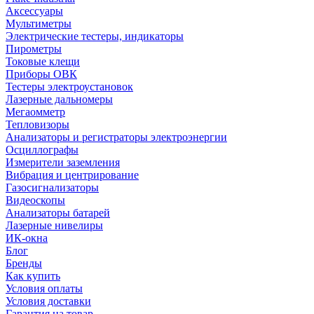
Аксессуары
Мультиметры
Электрические тестеры, индикаторы
Пирометры
Токовые клещи
Приборы ОВК
Тестеры электроустановок
Лазерные дальномеры
Мегаомметр
Тепловизоры
Анализаторы и регистраторы электроэнергии
Осциллографы
Измерители заземления
Вибрация и центрирование
Газосигнализаторы
Видеоскопы
Анализаторы батарей
Лазерные нивелиры
ИК-окна
Блог
Бренды
Как купить
Условия оплаты
Условия доставки
Гарантия на товар