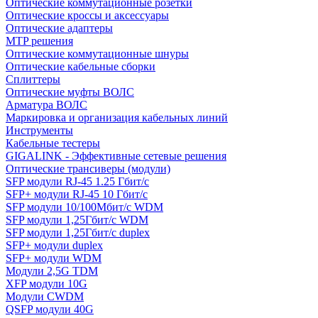
Оптические коммутационные розетки
Оптические кроссы и аксессуары
Оптические адаптеры
MTP решения
Оптические коммутационные шнуры
Оптические кабельные сборки
Сплиттеры
Оптические муфты ВОЛС
Арматура ВОЛС
Маркировка и организация кабельных линий
Инструменты
Кабельные тестеры
GIGALINK - Эффективные сетевые решения
Оптические трансиверы (модули)
SFP модули RJ-45 1.25 Гбит/c
SFP+ модули RJ-45 10 Гбит/c
SFP модули 10/100Мбит/с WDM
SFP модули 1,25Гбит/с WDM
SFP модули 1,25Гбит/с duplex
SFP+ модули duplex
SFP+ модули WDM
Модули 2,5G TDM
XFP модули 10G
Модули CWDM
QSFP модули 40G