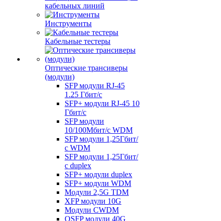
кабельных линий
Инструменты
Кабельные тестеры
Оптические трансиверы
(модули)
SFP модули RJ-45
1.25 Гбит/c
SFP+ модули RJ-45 10
Гбит/c
SFP модули
10/100Мбит/с WDM
SFP модули 1,25Гбит/
с WDM
SFP модули 1,25Гбит/
с duplex
SFP+ модули duplex
SFP+ модули WDM
Модули 2,5G TDM
XFP модули 10G
Модули CWDM
QSFP модули 40G