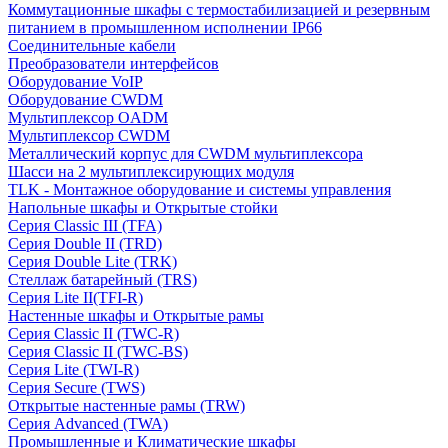
Коммутационные шкафы с термостабилизацией и резервным
питанием в промышленном исполнении IP66
Соединительные кабели
Преобразователи интерфейсов
Оборудование VoIP
Оборудование CWDM
Мультиплекcор OADM
Мультиплексор CWDM
Металлический корпус для CWDM мультиплексора
Шасси на 2 мультиплексирующих модуля
TLK - Монтажное оборудование и системы управления
Напольные шкафы и Открытые стойки
Серия Classic III (TFA)
Серия Double II (TRD)
Серия Double Lite (TRK)
Стеллаж батарейный (TRS)
Серия Lite II(TFI-R)
Настенные шкафы и Открытые рамы
Серия Classic II (TWC-R)
Серия Classic II (TWC-BS)
Серия Lite (TWI-R)
Серия Secure (TWS)
Открытые настенные рамы (TRW)
Серия Advanced (TWA)
Промышленные и Климатические шкафы