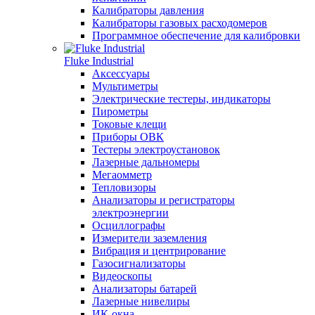
Калибраторы давления
Калибраторы газовых расходомеров
Программное обеспечение для калибровки
Fluke Industrial
Аксессуары
Мультиметры
Электрические тестеры, индикаторы
Пирометры
Токовые клещи
Приборы ОВК
Тестеры электроустановок
Лазерные дальномеры
Мегаомметр
Тепловизоры
Анализаторы и регистраторы
электроэнергии
Осциллографы
Измерители заземления
Вибрация и центрирование
Газосигнализаторы
Видеоскопы
Анализаторы батарей
Лазерные нивелиры
ИК-окна