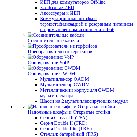
ИБП для коммутаторов Off-line
3-х фазные ИБП
Аксессуары к ИБП
Коммутационные шкафы с
термостабилизацией и резервным питанием
в промышленном исполнении IP66
Соединительные кабели
Преобразователи интерфейсов
Оборудование VoIP
Оборудование CWDM
Мультиплекcор OADM
Мультиплексор CWDM
Металлический корпус для CWDM
мультиплексора
Шасси на 2 мультиплексирующих модуля
Напольные шкафы и Открытые стойки
Серия Classic III (TFA)
Серия Double II (TRD)
Серия Double Lite (TRK)
Стеллаж батарейный (TRS)