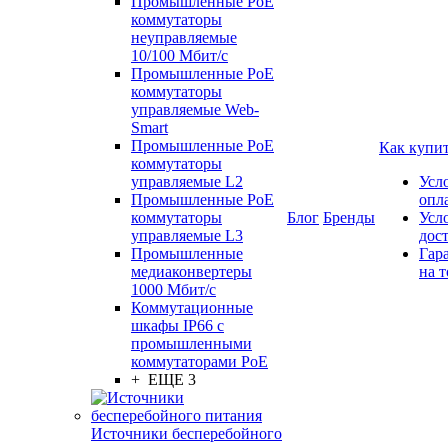
Промышленные PoE
коммутаторы
неуправляемые
10/100 Мбит/с
Промышленные PoE
коммутаторы
управляемые Web-
Smart
Промышленные PoE
Как купи
коммутаторы
управляемые L2
Усл
Промышленные PoE
опл
коммутаторы
Блог
Бренды
Усл
управляемые L3
дос
Промышленные
Гар
медиаконвертеры
на т
1000 Мбит/с
Коммутационные
шкафы IP66 c
промышленными
коммутаторами PoE
+ ЕЩЕ 3
Источники бесперебойного