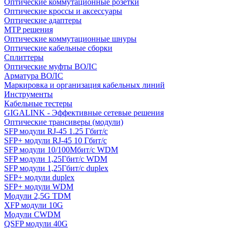
Оптические коммутационные розетки
Оптические кроссы и аксессуары
Оптические адаптеры
MTP решения
Оптические коммутационные шнуры
Оптические кабельные сборки
Сплиттеры
Оптические муфты ВОЛС
Арматура ВОЛС
Маркировка и организация кабельных линий
Инструменты
Кабельные тестеры
GIGALINK - Эффективные сетевые решения
Оптические трансиверы (модули)
SFP модули RJ-45 1.25 Гбит/c
SFP+ модули RJ-45 10 Гбит/c
SFP модули 10/100Мбит/с WDM
SFP модули 1,25Гбит/с WDM
SFP модули 1,25Гбит/с duplex
SFP+ модули duplex
SFP+ модули WDM
Модули 2,5G TDM
XFP модули 10G
Модули CWDM
QSFP модули 40G