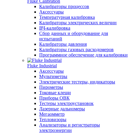
Fluke Calibration
Калибраторы процессов
Аксессуары
Температурная калибровка
Калибраторы электрических величин
ВЧ-калибровка
Сбор данных и оборудование для
испытаний
Калибраторы давления
Калибраторы газовых расходомеров
Программное обеспечение для калибровки
Fluke Industrial
Аксессуары
Мультиметры
Электрические тестеры, индикаторы
Пирометры
Токовые клещи
Приборы ОВК
Тестеры электроустановок
Лазерные дальномеры
Мегаомметр
Тепловизоры
Анализаторы и регистраторы
электроэнергии