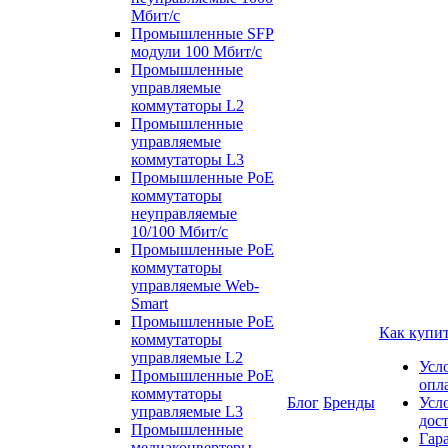
Мбит/с
Промышленные SFP
модули 100 Мбит/c
Промышленные
управляемые
коммутаторы L2
Промышленные
управляемые
коммутаторы L3
Промышленные PoE
коммутаторы
неуправляемые
10/100 Мбит/с
Промышленные PoE
коммутаторы
управляемые Web-
Smart
Промышленные PoE
Как купи
коммутаторы
управляемые L2
Усл
Промышленные PoE
опл
коммутаторы
Блог
Бренды
Усл
управляемые L3
дос
Промышленные
Гар
медиаконвертеры