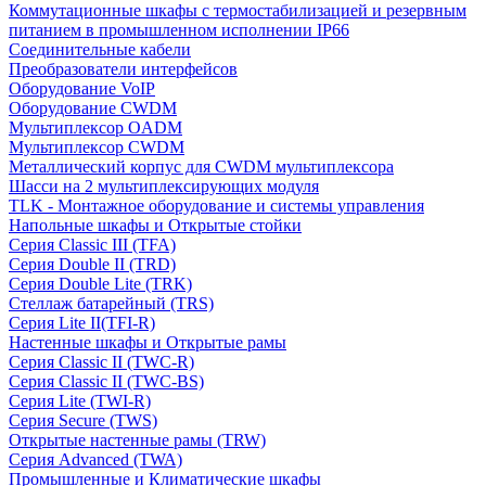
Коммутационные шкафы с термостабилизацией и резервным
питанием в промышленном исполнении IP66
Соединительные кабели
Преобразователи интерфейсов
Оборудование VoIP
Оборудование CWDM
Мультиплекcор OADM
Мультиплексор CWDM
Металлический корпус для CWDM мультиплексора
Шасси на 2 мультиплексирующих модуля
TLK - Монтажное оборудование и системы управления
Напольные шкафы и Открытые стойки
Серия Classic III (TFA)
Серия Double II (TRD)
Серия Double Lite (TRK)
Стеллаж батарейный (TRS)
Серия Lite II(TFI-R)
Настенные шкафы и Открытые рамы
Серия Classic II (TWC-R)
Серия Classic II (TWC-BS)
Серия Lite (TWI-R)
Серия Secure (TWS)
Открытые настенные рамы (TRW)
Серия Advanced (TWA)
Промышленные и Климатические шкафы