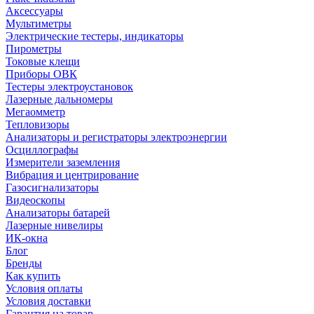
Аксессуары
Мультиметры
Электрические тестеры, индикаторы
Пирометры
Токовые клещи
Приборы ОВК
Тестеры электроустановок
Лазерные дальномеры
Мегаомметр
Тепловизоры
Анализаторы и регистраторы электроэнергии
Осциллографы
Измерители заземления
Вибрация и центрирование
Газосигнализаторы
Видеоскопы
Анализаторы батарей
Лазерные нивелиры
ИК-окна
Блог
Бренды
Как купить
Условия оплаты
Условия доставки
Гарантия на товар