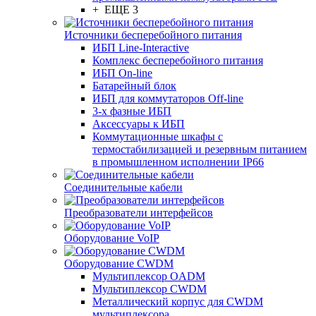
+ ЕЩЕ 3
Источники бесперебойного питания
ИБП Line-Interactive
Комплекс бесперебойного питания
ИБП On-line
Батарейный блок
ИБП для коммутаторов Off-line
3-х фазные ИБП
Аксессуары к ИБП
Коммутационные шкафы с
термостабилизацией и резервным питанием
в промышленном исполнении IP66
Соединительные кабели
Преобразователи интерфейсов
Оборудование VoIP
Оборудование CWDM
Мультиплекcор OADM
Мультиплексор CWDM
Металлический корпус для CWDM
мультиплексора