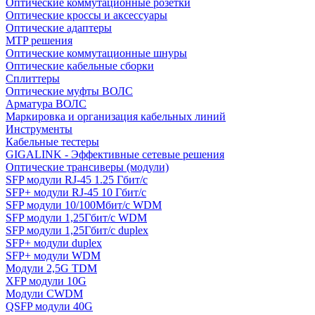
Оптические коммутационные розетки
Оптические кроссы и аксессуары
Оптические адаптеры
MTP решения
Оптические коммутационные шнуры
Оптические кабельные сборки
Сплиттеры
Оптические муфты ВОЛС
Арматура ВОЛС
Маркировка и организация кабельных линий
Инструменты
Кабельные тестеры
GIGALINK - Эффективные сетевые решения
Оптические трансиверы (модули)
SFP модули RJ-45 1.25 Гбит/c
SFP+ модули RJ-45 10 Гбит/c
SFP модули 10/100Мбит/с WDM
SFP модули 1,25Гбит/с WDM
SFP модули 1,25Гбит/с duplex
SFP+ модули duplex
SFP+ модули WDM
Модули 2,5G TDM
XFP модули 10G
Модули CWDM
QSFP модули 40G