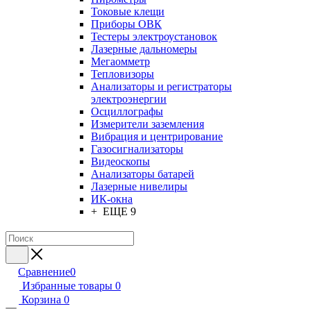
Токовые клещи
Приборы ОВК
Тестеры электроустановок
Лазерные дальномеры
Мегаомметр
Тепловизоры
Анализаторы и регистраторы
электроэнергии
Осциллографы
Измерители заземления
Вибрация и центрирование
Газосигнализаторы
Видеоскопы
Анализаторы батарей
Лазерные нивелиры
ИК-окна
+ ЕЩЕ 9
Сравнение
0
Избранные товары
0
Корзина
0