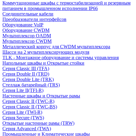
Коммутационные шкафы с термостабилизацией и резервным
питанием в промышленном исполнении IP66
Соединительные кабели
Преобразователи интерфейсов
Оборудование VoIP
Оборудование CWDM
Мультиплекcор OADM
Мультиплексор CWDM
Металлический корпус для CWDM мультиплексора
Шасси на 2 мультиплексирующих модуля
TLK - Монтажное оборудование и системы управления
Напольные шкафы и Открытые стойки
Серия Classic III (TFA)
Серия Double II (TRD)
Серия Double Lite (TRK)
Стеллаж батарейный (TRS)
Серия Lite II(TFI-R)
Настенные шкафы и Открытые рамы
Серия Classic II (TWC-R)
Серия Classic II (TWC-BS)
Серия Lite (TWI-R)
Серия Secure (TWS)
Открытые настенные рамы (TRW)
Серия Advanced (TWA)
Промышленные и Климатические шкафы