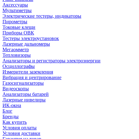
Аксессуары
Мультиметры
Электрические тестеры, индикаторы
Пирометры
Токовые клещи
Приборы ОВК
Тестеры электроустановок
Лазерные дальномеры
Мегаомметр
Тепловизоры
Анализаторы и регистраторы электроэнергии
Осциллографы
Измерители заземления
Вибрация и центрирование
Газосигнализаторы
Видеоскопы
Анализаторы батарей
Лазерные нивелиры
ИК-окна
Блог
Бренды
Как купить
Условия оплаты
Условия доставки
Гарантия на товар