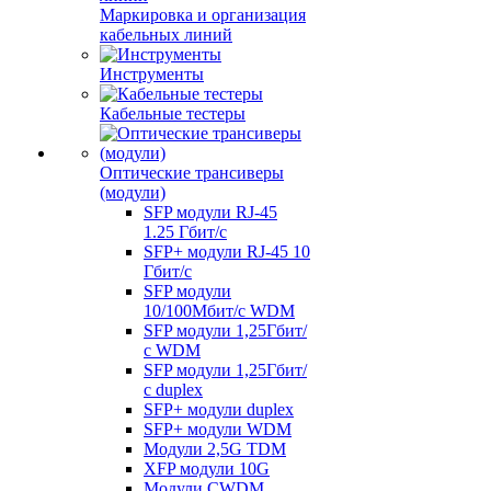
Маркировка и организация
кабельных линий
Инструменты
Кабельные тестеры
Оптические трансиверы
(модули)
SFP модули RJ-45
1.25 Гбит/c
SFP+ модули RJ-45 10
Гбит/c
SFP модули
10/100Мбит/с WDM
SFP модули 1,25Гбит/
с WDM
SFP модули 1,25Гбит/
с duplex
SFP+ модули duplex
SFP+ модули WDM
Модули 2,5G TDM
XFP модули 10G
Модули CWDM