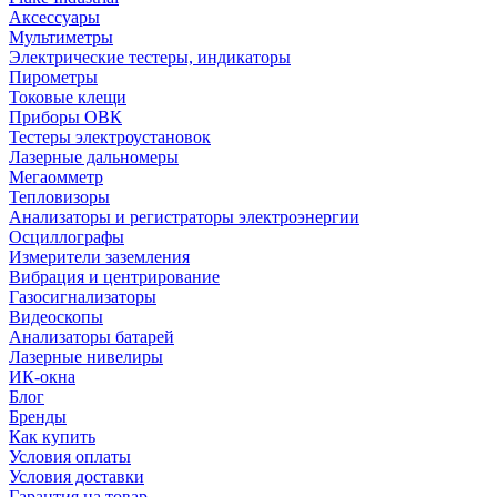
Аксессуары
Мультиметры
Электрические тестеры, индикаторы
Пирометры
Токовые клещи
Приборы ОВК
Тестеры электроустановок
Лазерные дальномеры
Мегаомметр
Тепловизоры
Анализаторы и регистраторы электроэнергии
Осциллографы
Измерители заземления
Вибрация и центрирование
Газосигнализаторы
Видеоскопы
Анализаторы батарей
Лазерные нивелиры
ИК-окна
Блог
Бренды
Как купить
Условия оплаты
Условия доставки
Гарантия на товар