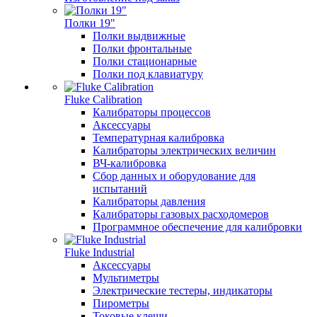
Полки 19"
Полки выдвижные
Полки фронтальные
Полки стационарные
Полки под клавиатуру
Fluke Calibration
Калибраторы процессов
Аксессуары
Температурная калибровка
Калибраторы электрических величин
ВЧ-калибровка
Сбор данных и оборудование для
испытаний
Калибраторы давления
Калибраторы газовых расходомеров
Программное обеспечение для калибровки
Fluke Industrial
Аксессуары
Мультиметры
Электрические тестеры, индикаторы
Пирометры
Токовые клещи