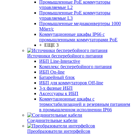
Промышленные PoE коммутаторы
управляемые L2
Промышленные PoE коммутаторы
управляемые L3
Промышленные медиаконвертеры 1000
Мбит/с
Коммутационные шкафы IP66 c
промышленными коммутаторами PoE
+ ЕЩЕ 3
Источники бесперебойного питания
ИБП Line-Interactive
Комплекс бесперебойного питания
ИБП On-line
Батарейный блок
ИБП для коммутаторов Off-line
3-х фазные ИБП
Аксессуары к ИБП
Коммутационные шкафы с
термостабилизацией и резервным питанием
в промышленном исполнении IP66
Соединительные кабели
Преобразователи интерфейсов