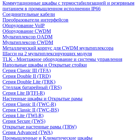
Коммутационные шкафы с термостабилизацией и резервным
питанием в промышленном исполнении IP66
Соединительные кабели
Преобразователи интерфейсов
Оборудование VoIP
Оборудование CWDM
Мультиплекcор OADM
Мультиплексор CWDM
Металлический корпус для CWDM мультиплексора
Шасси на 2 мультиплексирующих модуля
TLK - Монтажное оборудование и системы управления
Напольные шкафы и Открытые стойки
Серия Classic III (TFA)
Серия Double II (TRD)
Серия Double Lite (TRK)
Стеллаж батарейный (TRS)
Серия Lite II(TFI-R)
Настенные шкафы и Открытые рамы
Серия Classic II (TWC-R)
Серия Classic II (TWC-BS)
Серия Lite (TWI-R)
Серия Secure (TWS)
Открытые настенные рамы (TRW)
Серия Advanced (TWA)
Промышленные и Климатические шкафы