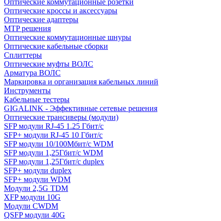
Оптические коммутационные розетки
Оптические кроссы и аксессуары
Оптические адаптеры
MTP решения
Оптические коммутационные шнуры
Оптические кабельные сборки
Сплиттеры
Оптические муфты ВОЛС
Арматура ВОЛС
Маркировка и организация кабельных линий
Инструменты
Кабельные тестеры
GIGALINK - Эффективные сетевые решения
Оптические трансиверы (модули)
SFP модули RJ-45 1.25 Гбит/c
SFP+ модули RJ-45 10 Гбит/c
SFP модули 10/100Мбит/с WDM
SFP модули 1,25Гбит/с WDM
SFP модули 1,25Гбит/с duplex
SFP+ модули duplex
SFP+ модули WDM
Модули 2,5G TDM
XFP модули 10G
Модули CWDM
QSFP модули 40G