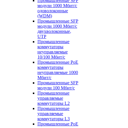
Промышленные SFP
модули 1000 Мбит/c
одоволоконные
(WDM)
Промышленные SFP
модули 1000 Мбит/c
двухволоконные,
UTP
Промышленные
коммутаторы
неуправляемые
10/100 Мбит/с
Промышленные PoE
коммутаторы
неуправляемые 1000
Мбит/с
Промышленные SFP
модули 100 Мбит/c
Промышленные
управляемые
коммутаторы L2
Промышленные
управляемые
коммутаторы L3
Промышленные PoE