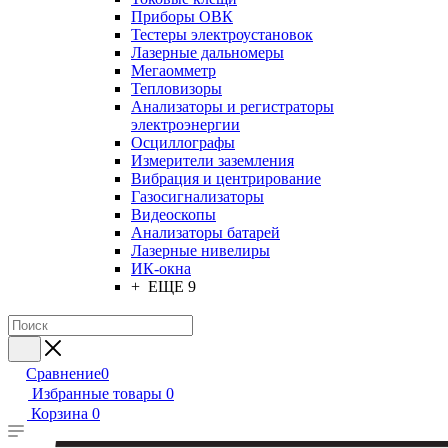
Приборы ОВК
Тестеры электроустановок
Лазерные дальномеры
Мегаомметр
Тепловизоры
Анализаторы и регистраторы
электроэнергии
Осциллографы
Измерители заземления
Вибрация и центрирование
Газосигнализаторы
Видеоскопы
Анализаторы батарей
Лазерные нивелиры
ИК-окна
+ ЕЩЕ 9
Сравнение
0
Избранные товары
0
Корзина
0