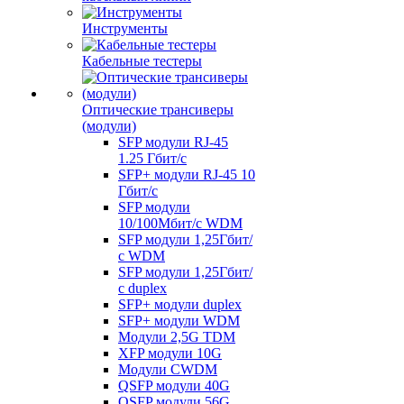
Инструменты
Кабельные тестеры
Оптические трансиверы
(модули)
SFP модули RJ-45
1.25 Гбит/c
SFP+ модули RJ-45 10
Гбит/c
SFP модули
10/100Мбит/с WDM
SFP модули 1,25Гбит/
с WDM
SFP модули 1,25Гбит/
с duplex
SFP+ модули duplex
SFP+ модули WDM
Модули 2,5G TDM
XFP модули 10G
Модули CWDM
QSFP модули 40G
QSFP модули 56G