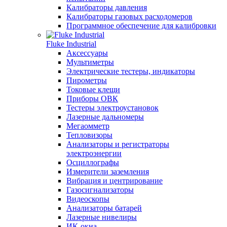
Калибраторы давления
Калибраторы газовых расходомеров
Программное обеспечение для калибровки
Fluke Industrial
Аксессуары
Мультиметры
Электрические тестеры, индикаторы
Пирометры
Токовые клещи
Приборы ОВК
Тестеры электроустановок
Лазерные дальномеры
Мегаомметр
Тепловизоры
Анализаторы и регистраторы
электроэнергии
Осциллографы
Измерители заземления
Вибрация и центрирование
Газосигнализаторы
Видеоскопы
Анализаторы батарей
Лазерные нивелиры
ИК-окна