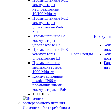
Промышленные PoE
коммутаторы
неуправляемые
10/100 Мбит/с
Промышленные PoE
коммутаторы
управляемые Web-
Smart
Промышленные PoE
Как купи
коммутаторы
управляемые L2
Усл
Промышленные PoE
опл
коммутаторы
Блог
Бренды
Усл
управляемые L3
дос
Промышленные
Гар
медиаконвертеры
на т
1000 Мбит/с
Коммутационные
шкафы IP66 c
промышленными
коммутаторами PoE
+ ЕЩЕ 3
Источники бесперебойного