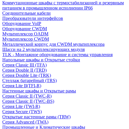
Коммутационные шкафы с термостабилизацией и резервным
питанием в промышленном исполнении IP66
Соединительные кабели
Преобразователи интерфейсов
Оборудование VoIP
Оборудование CWDM
Мультиплекcор OADM
Мультиплексор CWDM
Металлический корпус для CWDM мультиплексора
Шасси на 2 мультиплексирующих модуля
TLK - Монтажное оборудование и системы управления
Напольные шкафы и Открытые стойки
Серия Classic III (TFA)
Серия Double II (TRD)
Серия Double Lite (TRK)
Стеллаж батарейный (TRS)
Серия Lite II(TFI-R)
Настенные шкафы и Открытые рамы
Серия Classic II (TWC-R)
Серия Classic II (TWC-BS)
Серия Lite (TWI-R)
Серия Secure (TWS)
Открытые настенные рамы (TRW)
Серия Advanced (TWA)
Промышленные и Климатические шкафы