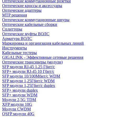
Оптические коммутационные розетки
Оптические кроссы и аксессуары
Оптические адаптеры
MTP решения
Оптические коммутационные шнуры
Оптические кабельные сборки
Сплиттеры
Оптические муфты ВОЛС
Арматура ВОЛС
Маркировка и организация кабельных линий
Инструменты
Кабельные тестеры
GIGALINK - Эффективные сетевые решения
Оптические трансиверы (модули)
SFP модули RJ-45 1.25 Гбит/c
SFP+ модули RJ-45 10 Гбит/c
SFP модули 10/100Мбит/с WDM
SFP модули 1,25Гбит/с WDM
SFP модули 1,25Гбит/с duplex
SFP+ модули duplex
SFP+ модули WDM
Модули 2,5G TDM
XFP модули 10G
Модули CWDM
QSFP модули 40G