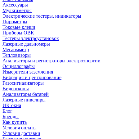
Аксессуары
Мультиметры
Электрические тестеры, индикаторы
Пирометры
Токовые клещи
Приборы ОВК
Тестеры электроустановок
Лазерные дальномеры
Мегаомметр
Тепловизоры
Анализаторы и регистраторы электроэнергии
Осциллографы
Измерители заземления
Вибрация и центрирование
Газосигнализаторы
Видеоскопы
Анализаторы батарей
Лазерные нивелиры
ИК-окна
Блог
Бренды
Как купить
Условия оплаты
Условия доставки
Гарантия на товар