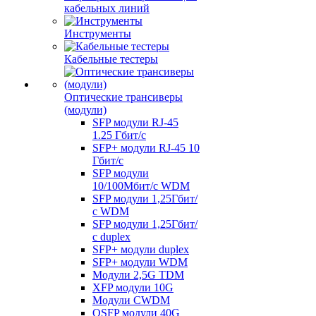
кабельных линий
Инструменты
Кабельные тестеры
Оптические трансиверы
(модули)
SFP модули RJ-45
1.25 Гбит/c
SFP+ модули RJ-45 10
Гбит/c
SFP модули
10/100Мбит/с WDM
SFP модули 1,25Гбит/
с WDM
SFP модули 1,25Гбит/
с duplex
SFP+ модули duplex
SFP+ модули WDM
Модули 2,5G TDM
XFP модули 10G
Модули CWDM
QSFP модули 40G