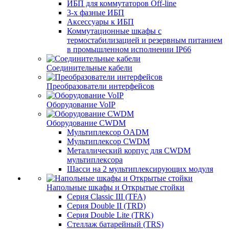
ИБП для коммутаторов Off-line
3-х фазные ИБП
Аксессуары к ИБП
Коммутационные шкафы с
термостабилизацией и резервным питанием
в промышленном исполнении IP66
Соединительные кабели
Преобразователи интерфейсов
Оборудование VoIP
Оборудование CWDM
Мультиплекcор OADM
Мультиплексор CWDM
Металлический корпус для CWDM
мультиплексора
Шасси на 2 мультиплексирующих модуля
Напольные шкафы и Открытые стойки
Серия Classic III (TFA)
Серия Double II (TRD)
Серия Double Lite (TRK)
Стеллаж батарейный (TRS)