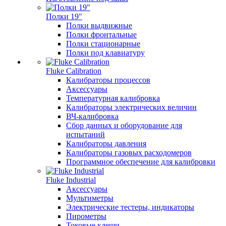
Полки 19"
Полки выдвижные
Полки фронтальные
Полки стационарные
Полки под клавиатуру
Fluke Calibration
Калибраторы процессов
Аксессуары
Температурная калибровка
Калибраторы электрических величин
ВЧ-калибровка
Сбор данных и оборудование для
испытаний
Калибраторы давления
Калибраторы газовых расходомеров
Программное обеспечение для калибровки
Fluke Industrial
Аксессуары
Мультиметры
Электрические тестеры, индикаторы
Пирометры
Токовые клещи