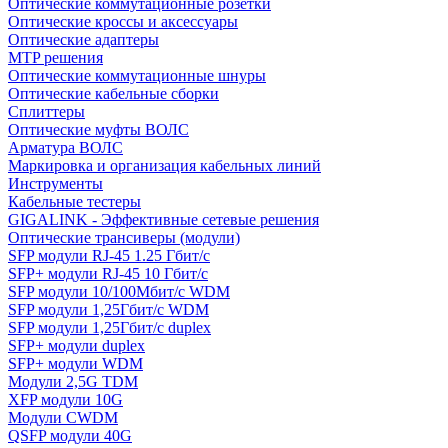
Оптические коммутационные розетки
Оптические кроссы и аксессуары
Оптические адаптеры
MTP решения
Оптические коммутационные шнуры
Оптические кабельные сборки
Сплиттеры
Оптические муфты ВОЛС
Арматура ВОЛС
Маркировка и организация кабельных линий
Инструменты
Кабельные тестеры
GIGALINK - Эффективные сетевые решения
Оптические трансиверы (модули)
SFP модули RJ-45 1.25 Гбит/c
SFP+ модули RJ-45 10 Гбит/c
SFP модули 10/100Мбит/с WDM
SFP модули 1,25Гбит/с WDM
SFP модули 1,25Гбит/с duplex
SFP+ модули duplex
SFP+ модули WDM
Модули 2,5G TDM
XFP модули 10G
Модули CWDM
QSFP модули 40G