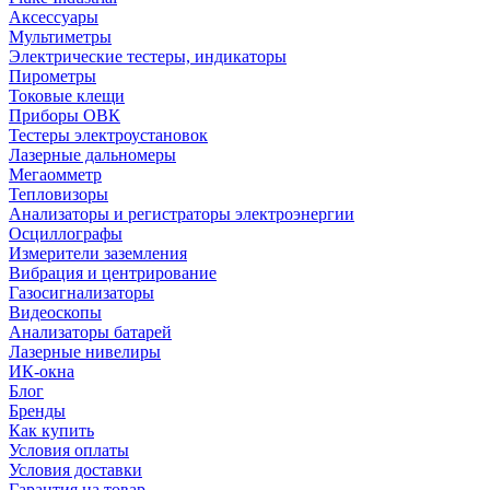
Аксессуары
Мультиметры
Электрические тестеры, индикаторы
Пирометры
Токовые клещи
Приборы ОВК
Тестеры электроустановок
Лазерные дальномеры
Мегаомметр
Тепловизоры
Анализаторы и регистраторы электроэнергии
Осциллографы
Измерители заземления
Вибрация и центрирование
Газосигнализаторы
Видеоскопы
Анализаторы батарей
Лазерные нивелиры
ИК-окна
Блог
Бренды
Как купить
Условия оплаты
Условия доставки
Гарантия на товар