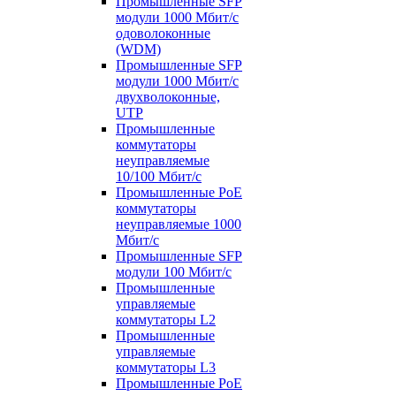
Промышленные SFP
модули 1000 Мбит/c
одоволоконные
(WDM)
Промышленные SFP
модули 1000 Мбит/c
двухволоконные,
UTP
Промышленные
коммутаторы
неуправляемые
10/100 Мбит/с
Промышленные PoE
коммутаторы
неуправляемые 1000
Мбит/с
Промышленные SFP
модули 100 Мбит/c
Промышленные
управляемые
коммутаторы L2
Промышленные
управляемые
коммутаторы L3
Промышленные PoE