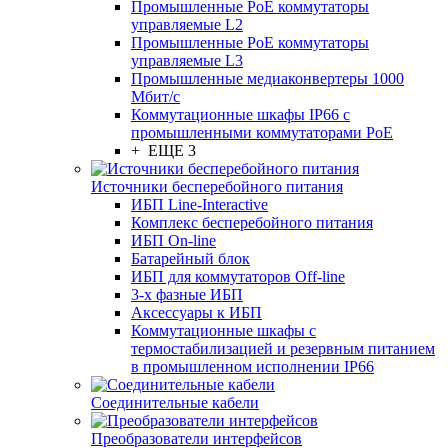
Промышленные PoE коммутаторы
управляемые L2
Промышленные PoE коммутаторы
управляемые L3
Промышленные медиаконвертеры 1000
Мбит/с
Коммутационные шкафы IP66 c
промышленными коммутаторами PoE
+ ЕЩЕ 3
Источники бесперебойного питания
ИБП Line-Interactive
Комплекс бесперебойного питания
ИБП On-line
Батарейный блок
ИБП для коммутаторов Off-line
3-х фазные ИБП
Аксессуары к ИБП
Коммутационные шкафы с
термостабилизацией и резервным питанием
в промышленном исполнении IP66
Соединительные кабели
Преобразователи интерфейсов