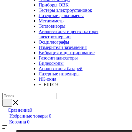
Приборы ОВК
Тестеры электроустановок
Лазерные дальномеры
Мегаомметр
Тепловизоры
Анализаторы и регистраторы
электроэнергии
Осциллографы
Измерители заземления
Вибрация и центрирование
Газосигнализаторы
Видеоскопы
Анализаторы батарей
Лазерные нивелиры
ИК-окна
+ ЕЩЕ 9
Сравнение
0
Избранные товары
0
Корзина
0