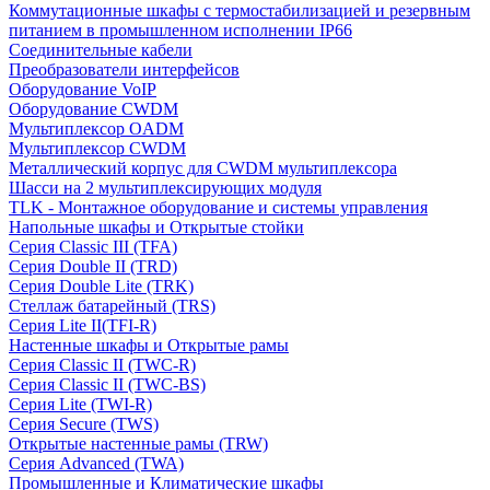
Коммутационные шкафы с термостабилизацией и резервным
питанием в промышленном исполнении IP66
Соединительные кабели
Преобразователи интерфейсов
Оборудование VoIP
Оборудование CWDM
Мультиплекcор OADM
Мультиплексор CWDM
Металлический корпус для CWDM мультиплексора
Шасси на 2 мультиплексирующих модуля
TLK - Монтажное оборудование и системы управления
Напольные шкафы и Открытые стойки
Серия Classic III (TFA)
Серия Double II (TRD)
Серия Double Lite (TRK)
Стеллаж батарейный (TRS)
Серия Lite II(TFI-R)
Настенные шкафы и Открытые рамы
Серия Classic II (TWC-R)
Серия Classic II (TWC-BS)
Серия Lite (TWI-R)
Серия Secure (TWS)
Открытые настенные рамы (TRW)
Серия Advanced (TWA)
Промышленные и Климатические шкафы