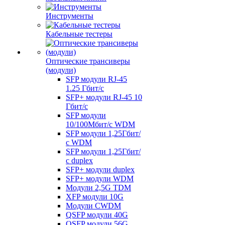
Инструменты
Кабельные тестеры
Оптические трансиверы
(модули)
SFP модули RJ-45
1.25 Гбит/c
SFP+ модули RJ-45 10
Гбит/c
SFP модули
10/100Мбит/с WDM
SFP модули 1,25Гбит/
с WDM
SFP модули 1,25Гбит/
с duplex
SFP+ модули duplex
SFP+ модули WDM
Модули 2,5G TDM
XFP модули 10G
Модули CWDM
QSFP модули 40G
QSFP модули 56G