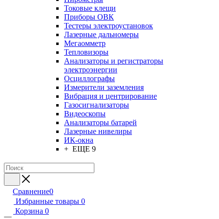
Токовые клещи
Приборы ОВК
Тестеры электроустановок
Лазерные дальномеры
Мегаомметр
Тепловизоры
Анализаторы и регистраторы
электроэнергии
Осциллографы
Измерители заземления
Вибрация и центрирование
Газосигнализаторы
Видеоскопы
Анализаторы батарей
Лазерные нивелиры
ИК-окна
+ ЕЩЕ 9
Сравнение
0
Избранные товары
0
Корзина
0