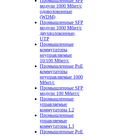
Промышленные SFP
модули 1000 Мбит/c
одоволоконные
(WDM)
Промышленные SFP
модули 1000 Мбит/c
двухволоконные,
UTP
Промышленные
коммутаторы
неуправляемые
10/100 Мбит/с
Промышленные PoE
коммутаторы
неуправляемые 1000
Мбит/с
Промышленные SFP
модули 100 Мбит/c
Промышленные
управляемые
коммутаторы L2
Промышленные
управляемые
коммутаторы L3
Промышленные PoE