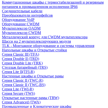
Коммутационные шкафы с термостабилизацией и резервным
питанием в промышленном исполнении IP66
Соединительные кабели
Преобразователи интерфейсов
Оборудование VoIP
Оборудование CWDM
Мультиплекcор OADM
Мультиплексор CWDM
Металлический корпус для CWDM мультиплексора
Шасси на 2 мультиплексирующих модуля
TLK - Монтажное оборудование и системы управления
Напольные шкафы и Открытые стойки
Серия Classic III (TFA)
Серия Double II (TRD)
Серия Double Lite (TRK)
Стеллаж батарейный (TRS)
Серия Lite II(TFI-R)
Настенные шкафы и Открытые рамы
Серия Classic II (TWC-R)
Серия Classic II (TWC-BS)
Серия Lite (TWI-R)
Серия Secure (TWS)
Открытые настенные рамы (TRW)
Серия Advanced (TWA)
Промышленные и Климатические шкафы