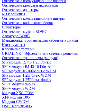
Оптические коммутационные розетки
Оптические кроссы и аксессуары
Оптические адаптеры
MTP решения
Оптические коммутационные шнуры
Оптические кабельные сборки
Сплиттеры
Оптические муфты ВОЛС
Арматура ВОЛС
Маркировка и организация кабельных линий
Инструменты
Кабельные тестеры
GIGALINK - Эффективные сетевые решения
Оптические трансиверы (модули)
SFP модули RJ-45 1.25 Гбит/c
SFP+ модули RJ-45 10 Гбит/c
SFP модули 10/100Мбит/с WDM
SFP модули 1,25Гбит/с WDM
SFP модули 1,25Гбит/с duplex
SFP+ модули duplex
SFP+ модули WDM
Модули 2,5G TDM
XFP модули 10G
Модули CWDM
QSFP модули 40G