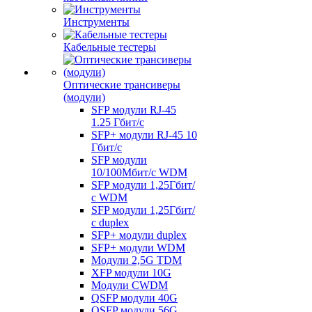
Инструменты
Кабельные тестеры
Оптические трансиверы
(модули)
SFP модули RJ-45
1.25 Гбит/c
SFP+ модули RJ-45 10
Гбит/c
SFP модули
10/100Мбит/с WDM
SFP модули 1,25Гбит/
с WDM
SFP модули 1,25Гбит/
с duplex
SFP+ модули duplex
SFP+ модули WDM
Модули 2,5G TDM
XFP модули 10G
Модули CWDM
QSFP модули 40G
QSFP модули 56G