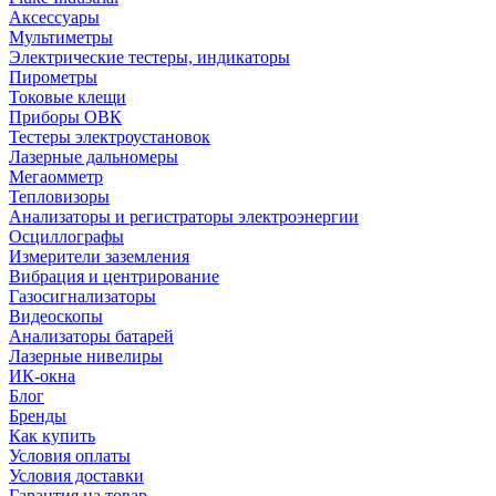
Аксессуары
Мультиметры
Электрические тестеры, индикаторы
Пирометры
Токовые клещи
Приборы ОВК
Тестеры электроустановок
Лазерные дальномеры
Мегаомметр
Тепловизоры
Анализаторы и регистраторы электроэнергии
Осциллографы
Измерители заземления
Вибрация и центрирование
Газосигнализаторы
Видеоскопы
Анализаторы батарей
Лазерные нивелиры
ИК-окна
Блог
Бренды
Как купить
Условия оплаты
Условия доставки
Гарантия на товар