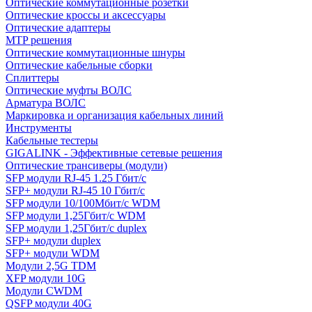
Оптические коммутационные розетки
Оптические кроссы и аксессуары
Оптические адаптеры
MTP решения
Оптические коммутационные шнуры
Оптические кабельные сборки
Сплиттеры
Оптические муфты ВОЛС
Арматура ВОЛС
Маркировка и организация кабельных линий
Инструменты
Кабельные тестеры
GIGALINK - Эффективные сетевые решения
Оптические трансиверы (модули)
SFP модули RJ-45 1.25 Гбит/c
SFP+ модули RJ-45 10 Гбит/c
SFP модули 10/100Мбит/с WDM
SFP модули 1,25Гбит/с WDM
SFP модули 1,25Гбит/с duplex
SFP+ модули duplex
SFP+ модули WDM
Модули 2,5G TDM
XFP модули 10G
Модули CWDM
QSFP модули 40G