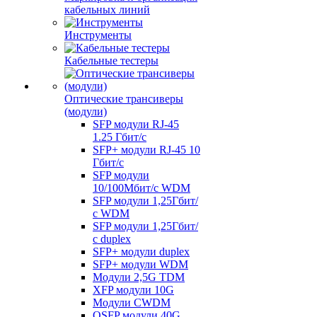
кабельных линий
Инструменты
Кабельные тестеры
Оптические трансиверы
(модули)
SFP модули RJ-45
1.25 Гбит/c
SFP+ модули RJ-45 10
Гбит/c
SFP модули
10/100Мбит/с WDM
SFP модули 1,25Гбит/
с WDM
SFP модули 1,25Гбит/
с duplex
SFP+ модули duplex
SFP+ модули WDM
Модули 2,5G TDM
XFP модули 10G
Модули CWDM
QSFP модули 40G