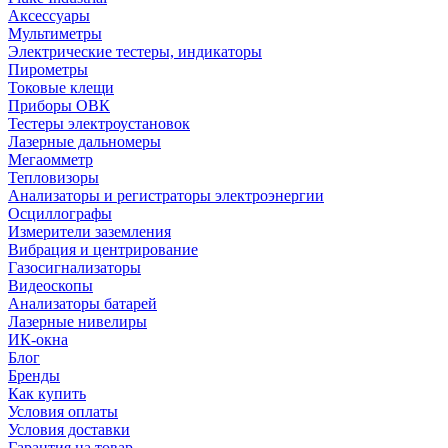
Аксессуары
Мультиметры
Электрические тестеры, индикаторы
Пирометры
Токовые клещи
Приборы ОВК
Тестеры электроустановок
Лазерные дальномеры
Мегаомметр
Тепловизоры
Анализаторы и регистраторы электроэнергии
Осциллографы
Измерители заземления
Вибрация и центрирование
Газосигнализаторы
Видеоскопы
Анализаторы батарей
Лазерные нивелиры
ИК-окна
Блог
Бренды
Как купить
Условия оплаты
Условия доставки
Гарантия на товар