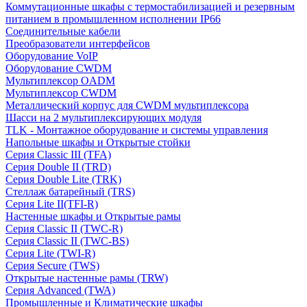
Коммутационные шкафы с термостабилизацией и резервным
питанием в промышленном исполнении IP66
Соединительные кабели
Преобразователи интерфейсов
Оборудование VoIP
Оборудование CWDM
Мультиплекcор OADM
Мультиплексор CWDM
Металлический корпус для CWDM мультиплексора
Шасси на 2 мультиплексирующих модуля
TLK - Монтажное оборудование и системы управления
Напольные шкафы и Открытые стойки
Серия Classic III (TFA)
Серия Double II (TRD)
Серия Double Lite (TRK)
Стеллаж батарейный (TRS)
Серия Lite II(TFI-R)
Настенные шкафы и Открытые рамы
Серия Classic II (TWC-R)
Серия Classic II (TWC-BS)
Серия Lite (TWI-R)
Серия Secure (TWS)
Открытые настенные рамы (TRW)
Серия Advanced (TWA)
Промышленные и Климатические шкафы