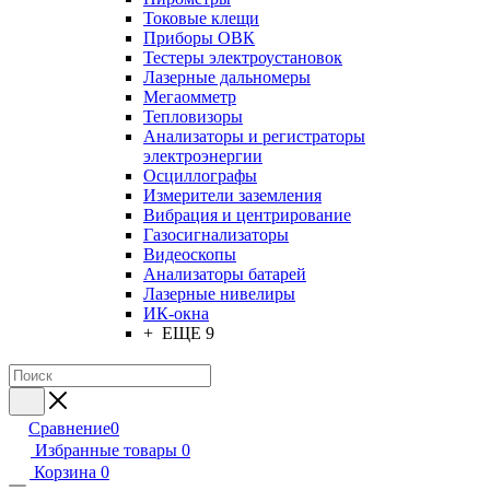
Токовые клещи
Приборы ОВК
Тестеры электроустановок
Лазерные дальномеры
Мегаомметр
Тепловизоры
Анализаторы и регистраторы
электроэнергии
Осциллографы
Измерители заземления
Вибрация и центрирование
Газосигнализаторы
Видеоскопы
Анализаторы батарей
Лазерные нивелиры
ИК-окна
+ ЕЩЕ 9
Сравнение
0
Избранные товары
0
Корзина
0