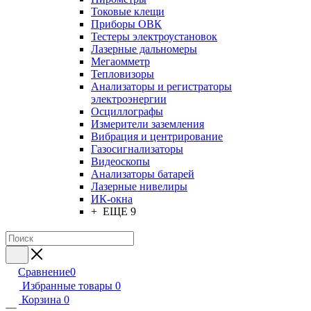
Токовые клещи
Приборы ОВК
Тестеры электроустановок
Лазерные дальномеры
Мегаомметр
Тепловизоры
Анализаторы и регистраторы
электроэнергии
Осциллографы
Измерители заземления
Вибрация и центрирование
Газосигнализаторы
Видеоскопы
Анализаторы батарей
Лазерные нивелиры
ИК-окна
+ ЕЩЕ 9
Сравнение
0
Избранные товары
0
Корзина
0