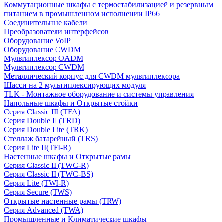
Коммутационные шкафы с термостабилизацией и резервным
питанием в промышленном исполнении IP66
Соединительные кабели
Преобразователи интерфейсов
Оборудование VoIP
Оборудование CWDM
Мультиплекcор OADM
Мультиплексор CWDM
Металлический корпус для CWDM мультиплексора
Шасси на 2 мультиплексирующих модуля
TLK - Монтажное оборудование и системы управления
Напольные шкафы и Открытые стойки
Серия Classic III (TFA)
Серия Double II (TRD)
Серия Double Lite (TRK)
Стеллаж батарейный (TRS)
Серия Lite II(TFI-R)
Настенные шкафы и Открытые рамы
Серия Classic II (TWC-R)
Серия Classic II (TWC-BS)
Серия Lite (TWI-R)
Серия Secure (TWS)
Открытые настенные рамы (TRW)
Серия Advanced (TWA)
Промышленные и Климатические шкафы