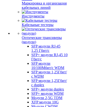
Маркировка и организация
кабельных линий
Инструменты
Кабельные тестеры
Оптические трансиверы
(модули)
SFP модули RJ-45
1.25 Гбит/c
SFP+ модули RJ-45 10
Гбит/c
SFP модули
10/100Мбит/с WDM
SFP модули 1,25Гбит/
с WDM
SFP модули 1,25Гбит/
с duplex
SFP+ модули duplex
SFP+ модули WDM
Модули 2,5G TDM
XFP модули 10G
Модули CWDM