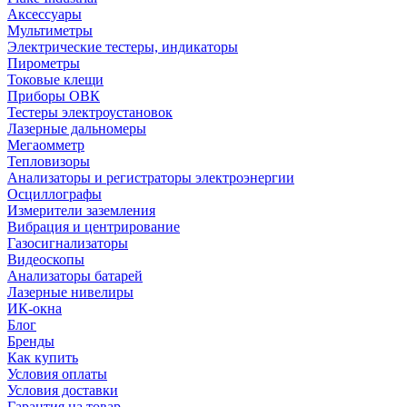
Аксессуары
Мультиметры
Электрические тестеры, индикаторы
Пирометры
Токовые клещи
Приборы ОВК
Тестеры электроустановок
Лазерные дальномеры
Мегаомметр
Тепловизоры
Анализаторы и регистраторы электроэнергии
Осциллографы
Измерители заземления
Вибрация и центрирование
Газосигнализаторы
Видеоскопы
Анализаторы батарей
Лазерные нивелиры
ИК-окна
Блог
Бренды
Как купить
Условия оплаты
Условия доставки
Гарантия на товар