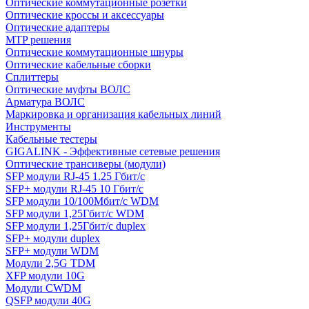
Оптические коммутационные розетки
Оптические кроссы и аксессуары
Оптические адаптеры
MTP решения
Оптические коммутационные шнуры
Оптические кабельные сборки
Сплиттеры
Оптические муфты ВОЛС
Арматура ВОЛС
Маркировка и организация кабельных линий
Инструменты
Кабельные тестеры
GIGALINK - Эффективные сетевые решения
Оптические трансиверы (модули)
SFP модули RJ-45 1.25 Гбит/c
SFP+ модули RJ-45 10 Гбит/c
SFP модули 10/100Мбит/с WDM
SFP модули 1,25Гбит/с WDM
SFP модули 1,25Гбит/с duplex
SFP+ модули duplex
SFP+ модули WDM
Модули 2,5G TDM
XFP модули 10G
Модули CWDM
QSFP модули 40G