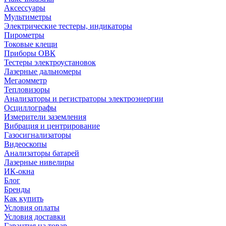
Аксессуары
Мультиметры
Электрические тестеры, индикаторы
Пирометры
Токовые клещи
Приборы ОВК
Тестеры электроустановок
Лазерные дальномеры
Мегаомметр
Тепловизоры
Анализаторы и регистраторы электроэнергии
Осциллографы
Измерители заземления
Вибрация и центрирование
Газосигнализаторы
Видеоскопы
Анализаторы батарей
Лазерные нивелиры
ИК-окна
Блог
Бренды
Как купить
Условия оплаты
Условия доставки
Гарантия на товар