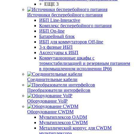
+ ЕЩЕ 3
Источники бесперебойного питания
ИБП Line-Interactive
Комплекс бесперебойного питания
ИБП On-line
Батарейный блок
ИБП для коммутаторов Off-line
3-х фазные ИБП
Аксессуары к ИБП
Коммутационные шкафы с
термостабилизацией и резервным питанием
в промышленном исполнении IP66
Соединительные кабели
Преобразователи интерфейсов
Оборудование VoIP
Оборудование CWDM
Мультиплекcор OADM
Мультиплексор CWDM
Металлический корпус для CWDM
мультиплексора