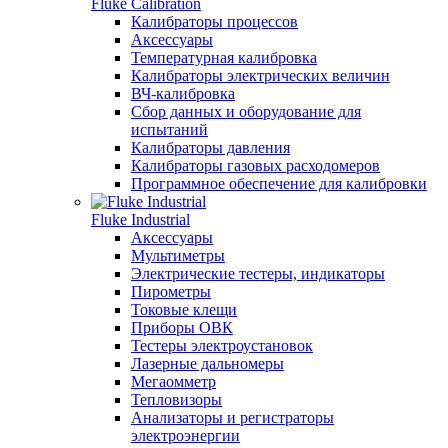
Fluke Calibration
Калибраторы процессов
Аксессуары
Температурная калибровка
Калибраторы электрических величин
ВЧ-калибровка
Сбор данных и оборудование для
испытаний
Калибраторы давления
Калибраторы газовых расходомеров
Программное обеспечение для калибровки
Fluke Industrial
Аксессуары
Мультиметры
Электрические тестеры, индикаторы
Пирометры
Токовые клещи
Приборы ОВК
Тестеры электроустановок
Лазерные дальномеры
Мегаомметр
Тепловизоры
Анализаторы и регистраторы
электроэнергии