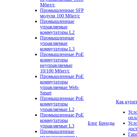
Мбит/с
Промышленные SFP
модули 100 Мбит/c
Промышленные
управляемые
коммутаторы L2
Промышленные
управляемые
коммутаторы L3
Промышленные PoE
коммутаторы
неуправляемые
10/100 Мбит/с
Промышленные PoE
коммутаторы
управляемые Web-
Smart
Промышленные PoE
Как купи
коммутаторы
управляемые L2
Усл
Промышленные PoE
опл
коммутаторы
Блог
Бренды
Усл
управляемые L3
дос
Промышленные
Гар
медиаконвертеры