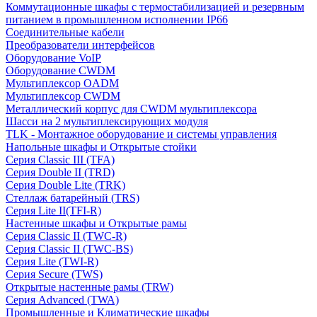
Коммутационные шкафы с термостабилизацией и резервным
питанием в промышленном исполнении IP66
Соединительные кабели
Преобразователи интерфейсов
Оборудование VoIP
Оборудование CWDM
Мультиплекcор OADM
Мультиплексор CWDM
Металлический корпус для CWDM мультиплексора
Шасси на 2 мультиплексирующих модуля
TLK - Монтажное оборудование и системы управления
Напольные шкафы и Открытые стойки
Серия Classic III (TFA)
Серия Double II (TRD)
Серия Double Lite (TRK)
Стеллаж батарейный (TRS)
Серия Lite II(TFI-R)
Настенные шкафы и Открытые рамы
Серия Classic II (TWC-R)
Серия Classic II (TWC-BS)
Серия Lite (TWI-R)
Серия Secure (TWS)
Открытые настенные рамы (TRW)
Серия Advanced (TWA)
Промышленные и Климатические шкафы