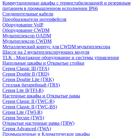
Коммутационные шкафы с термостабилизацией и резервным
питанием в промышленном исполнении IP66
Соединительные кабели
Преобразователи интерфейсов
Оборудование VoIP
Оборудование CWDM
Мультиплекcор OADM
Мультиплексор CWDM
Металлический корпус для CWDM мультиплексора
Шасси на 2 мультиплексирующих модуля
TLK - Монтажное оборудование и системы управления
Напольные шкафы и Открытые стойки
Серия Classic III (TFA)
Серия Double II (TRD)
Серия Double Lite (TRK)
Стеллаж батарейный (TRS)
Серия Lite II(TFI-R)
Настенные шкафы и Открытые рамы
Серия Classic II (TWC-R)
Серия Classic II (TWC-BS)
Серия Lite (TWI-R)
Серия Secure (TWS)
Открытые настенные рамы (TRW)
Серия Advanced (TWA)
Промышленные и Климатические шкафы