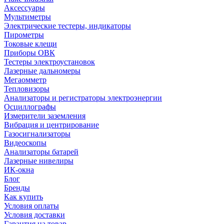
Аксессуары
Мультиметры
Электрические тестеры, индикаторы
Пирометры
Токовые клещи
Приборы ОВК
Тестеры электроустановок
Лазерные дальномеры
Мегаомметр
Тепловизоры
Анализаторы и регистраторы электроэнергии
Осциллографы
Измерители заземления
Вибрация и центрирование
Газосигнализаторы
Видеоскопы
Анализаторы батарей
Лазерные нивелиры
ИК-окна
Блог
Бренды
Как купить
Условия оплаты
Условия доставки
Гарантия на товар