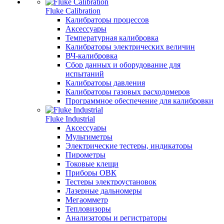
Fluke Calibration
Калибраторы процессов
Аксессуары
Температурная калибровка
Калибраторы электрических величин
ВЧ-калибровка
Сбор данных и оборудование для
испытаний
Калибраторы давления
Калибраторы газовых расходомеров
Программное обеспечение для калибровки
Fluke Industrial
Аксессуары
Мультиметры
Электрические тестеры, индикаторы
Пирометры
Токовые клещи
Приборы ОВК
Тестеры электроустановок
Лазерные дальномеры
Мегаомметр
Тепловизоры
Анализаторы и регистраторы