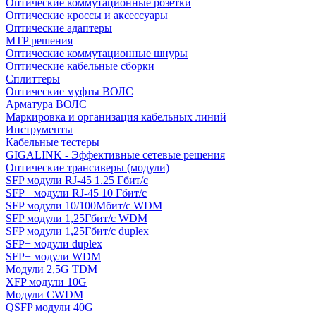
Оптические коммутационные розетки
Оптические кроссы и аксессуары
Оптические адаптеры
MTP решения
Оптические коммутационные шнуры
Оптические кабельные сборки
Сплиттеры
Оптические муфты ВОЛС
Арматура ВОЛС
Маркировка и организация кабельных линий
Инструменты
Кабельные тестеры
GIGALINK - Эффективные сетевые решения
Оптические трансиверы (модули)
SFP модули RJ-45 1.25 Гбит/c
SFP+ модули RJ-45 10 Гбит/c
SFP модули 10/100Мбит/с WDM
SFP модули 1,25Гбит/с WDM
SFP модули 1,25Гбит/с duplex
SFP+ модули duplex
SFP+ модули WDM
Модули 2,5G TDM
XFP модули 10G
Модули CWDM
QSFP модули 40G