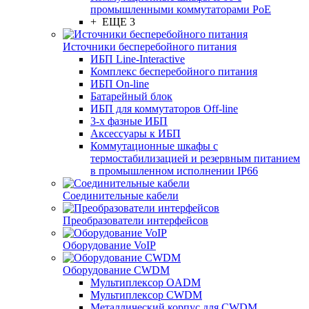
промышленными коммутаторами PoE
+ ЕЩЕ 3
Источники бесперебойного питания
ИБП Line-Interactive
Комплекс бесперебойного питания
ИБП On-line
Батарейный блок
ИБП для коммутаторов Off-line
3-х фазные ИБП
Аксессуары к ИБП
Коммутационные шкафы с
термостабилизацией и резервным питанием
в промышленном исполнении IP66
Соединительные кабели
Преобразователи интерфейсов
Оборудование VoIP
Оборудование CWDM
Мультиплекcор OADM
Мультиплексор CWDM
Металлический корпус для CWDM