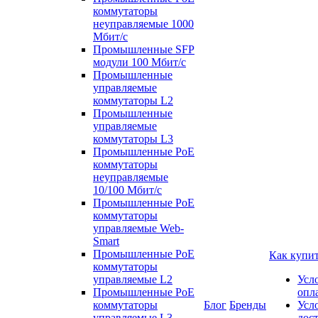
коммутаторы
неуправляемые 1000
Мбит/с
Промышленные SFP
модули 100 Мбит/c
Промышленные
управляемые
коммутаторы L2
Промышленные
управляемые
коммутаторы L3
Промышленные PoE
коммутаторы
неуправляемые
10/100 Мбит/с
Промышленные PoE
коммутаторы
управляемые Web-
Smart
Промышленные PoE
Как купи
коммутаторы
управляемые L2
Усл
Промышленные PoE
опл
коммутаторы
Блог
Бренды
Усл
управляемые L3
дос