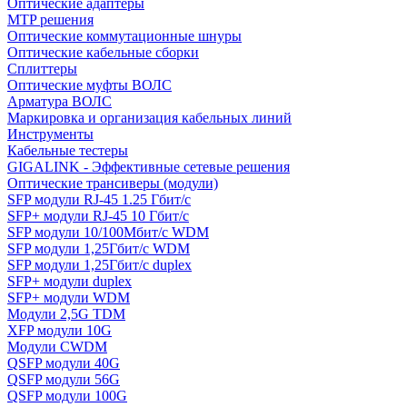
Оптические адаптеры
MTP решения
Оптические коммутационные шнуры
Оптические кабельные сборки
Сплиттеры
Оптические муфты ВОЛС
Арматура ВОЛС
Маркировка и организация кабельных линий
Инструменты
Кабельные тестеры
GIGALINK - Эффективные сетевые решения
Оптические трансиверы (модули)
SFP модули RJ-45 1.25 Гбит/c
SFP+ модули RJ-45 10 Гбит/c
SFP модули 10/100Мбит/с WDM
SFP модули 1,25Гбит/с WDM
SFP модули 1,25Гбит/с duplex
SFP+ модули duplex
SFP+ модули WDM
Модули 2,5G TDM
XFP модули 10G
Модули CWDM
QSFP модули 40G
QSFP модули 56G
QSFP модули 100G