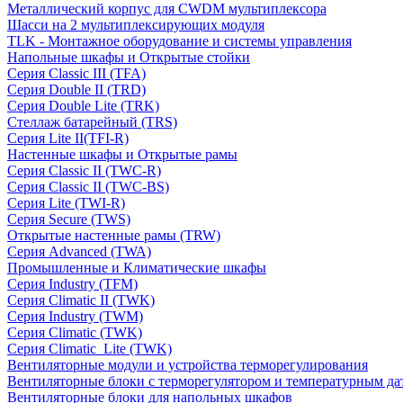
Металлический корпус для CWDM мультиплексора
Шасси на 2 мультиплексирующих модуля
TLK - Монтажное оборудование и системы управления
Напольные шкафы и Открытые стойки
Серия Classic III (TFA)
Серия Double II (TRD)
Серия Double Lite (TRK)
Стеллаж батарейный (TRS)
Серия Lite II(TFI-R)
Настенные шкафы и Открытые рамы
Серия Classic II (TWC-R)
Серия Classic II (TWC-BS)
Серия Lite (TWI-R)
Серия Secure (TWS)
Открытые настенные рамы (TRW)
Серия Advanced (TWA)
Промышленные и Климатические шкафы
Серия Industry (TFM)
Серия Climatic II (TWK)
Серия Industry (TWM)
Серия Climatic (TWK)
Серия Climatic_Lite (TWK)
Вентиляторные модули и устройства терморегулирования
Вентиляторные блоки с терморегулятором и температурным да
Вентиляторные блоки для напольных шкафов