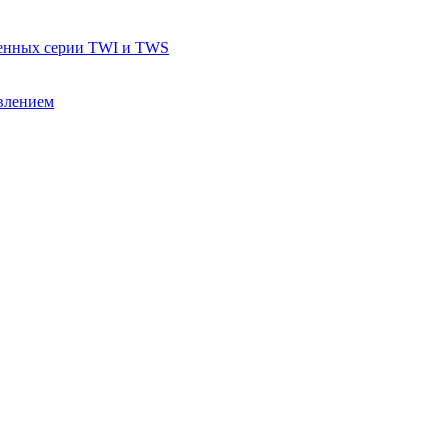
тенных серии TWI и TWS
влением