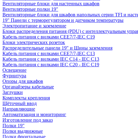
Вентиляторные блоки для настенных шкафов
Вентиляторные полки 19"
Вентиляторные блоки для шкафов напольных серии TFI и нас
19" Панели с терморегулятором и датчиком температуры
Электропитание и заземление
Блоки распределения питания (PDU) с интеллектуальным упра
Кабель питания с вилками CEE7/7-IEC C19
Блоки электрических розеток
Распределительные панели 19" и Шины заземления
Кабель питания с вилками CEE7/7-IEC C13
Кабель питания с вилками IEC C14 - IEC C13
Кабель питания с вилками IEC C20 - IEC C19
Освещение
Фурнитура
Опоры для шкафов
Органайзеры кабельные
Заглушки
Комплекты крепления
Щёточный ввод
Направляющие
Автоматизация и мониторинг
Изготовление под заказ
Полки 19"
Полки выдвижные
Полки фронтальные