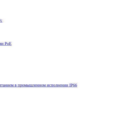
/с
ми PoE
итанием в промышленном исполнении IP66