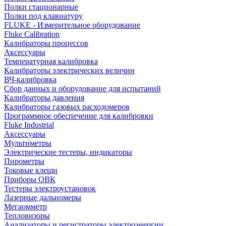
Полки стационарные
Полки под клавиатуру
FLUKE - Измерительное оборудование
Fluke Calibration
Калибраторы процессов
Аксессуары
Температурная калибровка
Калибраторы электрических величин
ВЧ-калибровка
Сбор данных и оборудование для испытаний
Калибраторы давления
Калибраторы газовых расходомеров
Программное обеспечение для калибровки
Fluke Industrial
Аксессуары
Мультиметры
Электрические тестеры, индикаторы
Пирометры
Токовые клещи
Приборы ОВК
Тестеры электроустановок
Лазерные дальномеры
Мегаомметр
Тепловизоры
Анализаторы и регистраторы электроэнергии