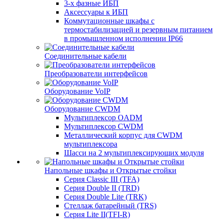
3-х фазные ИБП
Аксессуары к ИБП
Коммутационные шкафы с
термостабилизацией и резервным питанием
в промышленном исполнении IP66
Соединительные кабели
Преобразователи интерфейсов
Оборудование VoIP
Оборудование CWDM
Мультиплекcор OADM
Мультиплексор CWDM
Металлический корпус для CWDM
мультиплексора
Шасси на 2 мультиплексирующих модуля
Напольные шкафы и Открытые стойки
Серия Classic III (TFA)
Серия Double II (TRD)
Серия Double Lite (TRK)
Стеллаж батарейный (TRS)
Серия Lite II(TFI-R)