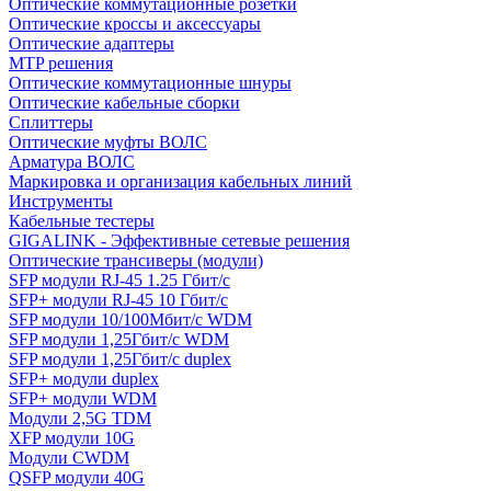
Оптические коммутационные розетки
Оптические кроссы и аксессуары
Оптические адаптеры
MTP решения
Оптические коммутационные шнуры
Оптические кабельные сборки
Сплиттеры
Оптические муфты ВОЛС
Арматура ВОЛС
Маркировка и организация кабельных линий
Инструменты
Кабельные тестеры
GIGALINK - Эффективные сетевые решения
Оптические трансиверы (модули)
SFP модули RJ-45 1.25 Гбит/c
SFP+ модули RJ-45 10 Гбит/c
SFP модули 10/100Мбит/с WDM
SFP модули 1,25Гбит/с WDM
SFP модули 1,25Гбит/с duplex
SFP+ модули duplex
SFP+ модули WDM
Модули 2,5G TDM
XFP модули 10G
Модули CWDM
QSFP модули 40G