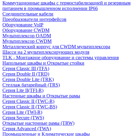
Коммутационные шкафы с термостабилизацией и резервным
питанием в промышленном исполнении IP66
Соединительные кабели
Преобразователи интерфейсов
Оборудование VoIP
Оборудование CWDM
Мультиплекcор OADM
Мультиплексор CWDM
Металлический корпус для CWDM мультиплексора
Шасси на 2 мультиплексирующих модуля
TLK - Монтажное оборудование и системы управления
Напольные шкафы и Открытые стойки
Серия Classic III (TFA)
Серия Double II (TRD)
Серия Double Lite (TRK)
Стеллаж батарейный (TRS)
Серия Lite II(TFI-R)
Настенные шкафы и Открытые рамы
Серия Classic II (TWC-R)
Серия Classic II (TWC-BS)
Серия Lite (TWI-R)
Серия Secure (TWS)
Открытые настенные рамы (TRW)
Серия Advanced (TWA)
Промышленные и Климатические шкафы