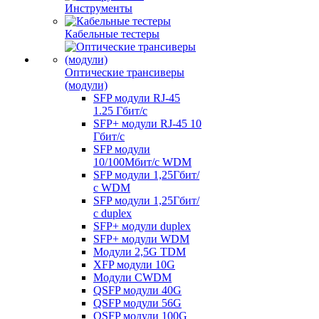
Инструменты
Кабельные тестеры
Оптические трансиверы
(модули)
SFP модули RJ-45
1.25 Гбит/c
SFP+ модули RJ-45 10
Гбит/c
SFP модули
10/100Мбит/с WDM
SFP модули 1,25Гбит/
с WDM
SFP модули 1,25Гбит/
с duplex
SFP+ модули duplex
SFP+ модули WDM
Модули 2,5G TDM
XFP модули 10G
Модули CWDM
QSFP модули 40G
QSFP модули 56G
QSFP модули 100G