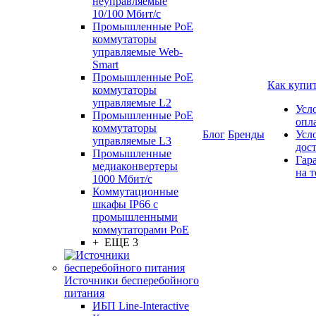
неуправляемые
10/100 Мбит/с
Промышленные PoE
коммутаторы
управляемые Web-
Smart
Промышленные PoE
Как купи
коммутаторы
управляемые L2
Усл
Промышленные PoE
опл
коммутаторы
Блог
Бренды
Усл
управляемые L3
дос
Промышленные
Гар
медиаконвертеры
на т
1000 Мбит/с
Коммутационные
шкафы IP66 c
промышленными
коммутаторами PoE
+ ЕЩЕ 3
Источники бесперебойного
питания
ИБП Line-Interactive