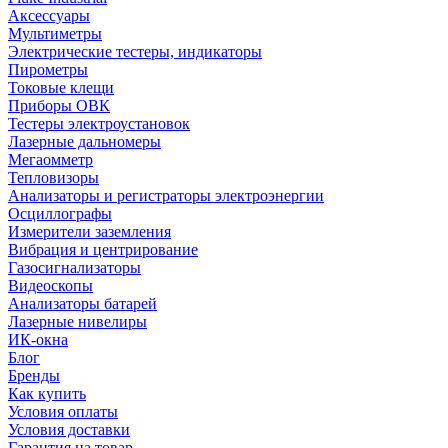
Аксессуары
Мультиметры
Электрические тестеры, индикаторы
Пирометры
Токовые клещи
Приборы ОВК
Тестеры электроустановок
Лазерные дальномеры
Мегаомметр
Тепловизоры
Анализаторы и регистраторы электроэнергии
Осциллографы
Измерители заземления
Вибрация и центрирование
Газосигнализаторы
Видеоскопы
Анализаторы батарей
Лазерные нивелиры
ИК-окна
Блог
Бренды
Как купить
Условия оплаты
Условия доставки
Гарантия на товар