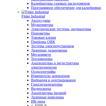
Калибраторы газовых расходомеров
Программное обеспечение для калибровки
Fluke Industrial
Аксессуары
Мультиметры
Электрические тестеры, индикаторы
Пирометры
Токовые клещи
Приборы ОВК
Тестеры электроустановок
Лазерные дальномеры
Мегаомметр
Тепловизоры
Анализаторы и регистраторы
электроэнергии
Осциллографы
Измерители заземления
Вибрация и центрирование
Газосигнализаторы
Видеоскопы
Анализаторы батарей
Лазерные нивелиры
ИК-окна
+ ЕЩЕ 9