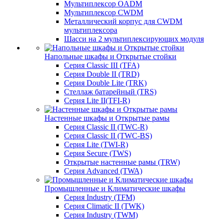
Мультиплекcор OADM
Мультиплексор CWDM
Металлический корпус для CWDM
мультиплексора
Шасси на 2 мультиплексирующих модуля
Напольные шкафы и Открытые стойки
Серия Classic III (TFA)
Серия Double II (TRD)
Серия Double Lite (TRK)
Стеллаж батарейный (TRS)
Серия Lite II(TFI-R)
Настенные шкафы и Открытые рамы
Серия Classic II (TWC-R)
Серия Classic II (TWC-BS)
Серия Lite (TWI-R)
Серия Secure (TWS)
Открытые настенные рамы (TRW)
Серия Advanced (TWA)
Промышленные и Климатические шкафы
Серия Industry (TFM)
Серия Climatic II (TWK)
Серия Industry (TWM)