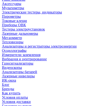
Аксессуары
Мультиметры
Электрические тестеры, индикаторы
Пирометры
Токовые клещи
Приборы ОВК
Тестеры электроустановок
Лазерные дальномеры
Мегаомметр
Тепловизоры
Анализаторы и регистраторы электроэнергии
Осциллографы
Измерители заземления
Вибрация и центрирование
Газосигнализаторы
Видеоскопы
Анализаторы батарей
Лазерные нивелиры
ИК-окна
Блог
Бренды
Как купить
Условия оплаты
Условия доставки
Гарантия на товар