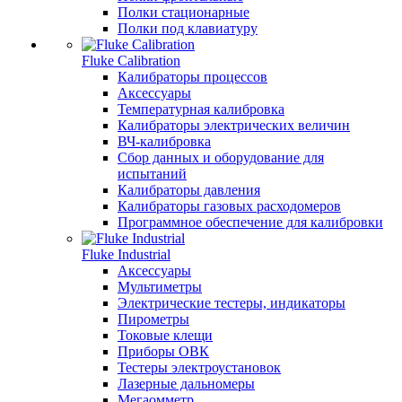
Полки стационарные
Полки под клавиатуру
Fluke Calibration
Калибраторы процессов
Аксессуары
Температурная калибровка
Калибраторы электрических величин
ВЧ-калибровка
Сбор данных и оборудование для
испытаний
Калибраторы давления
Калибраторы газовых расходомеров
Программное обеспечение для калибровки
Fluke Industrial
Аксессуары
Мультиметры
Электрические тестеры, индикаторы
Пирометры
Токовые клещи
Приборы ОВК
Тестеры электроустановок
Лазерные дальномеры
Мегаомметр