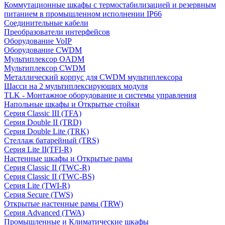
Коммутационные шкафы с термостабилизацией и резервным
питанием в промышленном исполнении IP66
Соединительные кабели
Преобразователи интерфейсов
Оборудование VoIP
Оборудование CWDM
Мультиплекcор OADM
Мультиплексор CWDM
Металлический корпус для CWDM мультиплексора
Шасси на 2 мультиплексирующих модуля
TLK - Монтажное оборудование и системы управления
Напольные шкафы и Открытые стойки
Серия Classic III (TFA)
Серия Double II (TRD)
Серия Double Lite (TRK)
Стеллаж батарейный (TRS)
Серия Lite II(TFI-R)
Настенные шкафы и Открытые рамы
Серия Classic II (TWC-R)
Серия Classic II (TWC-BS)
Серия Lite (TWI-R)
Серия Secure (TWS)
Открытые настенные рамы (TRW)
Серия Advanced (TWA)
Промышленные и Климатические шкафы