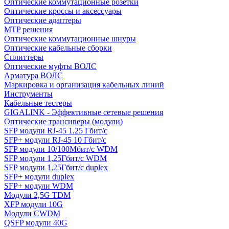
Оптические коммутационные розетки
Оптические кроссы и аксессуары
Оптические адаптеры
MTP решения
Оптические коммутационные шнуры
Оптические кабельные сборки
Сплиттеры
Оптические муфты ВОЛС
Арматура ВОЛС
Маркировка и организация кабельных линий
Инструменты
Кабельные тестеры
GIGALINK - Эффективные сетевые решения
Оптические трансиверы (модули)
SFP модули RJ-45 1.25 Гбит/c
SFP+ модули RJ-45 10 Гбит/c
SFP модули 10/100Мбит/с WDM
SFP модули 1,25Гбит/с WDM
SFP модули 1,25Гбит/с duplex
SFP+ модули duplex
SFP+ модули WDM
Модули 2,5G TDM
XFP модули 10G
Модули CWDM
QSFP модули 40G