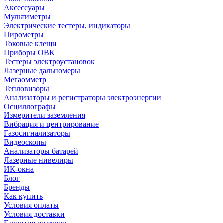
Аксессуары
Мультиметры
Электрические тестеры, индикаторы
Пирометры
Токовые клещи
Приборы ОВК
Тестеры электроустановок
Лазерные дальномеры
Мегаомметр
Тепловизоры
Анализаторы и регистраторы электроэнергии
Осциллографы
Измерители заземления
Вибрация и центрирование
Газосигнализаторы
Видеоскопы
Анализаторы батарей
Лазерные нивелиры
ИК-окна
Блог
Бренды
Как купить
Условия оплаты
Условия доставки
Гарантия на товар