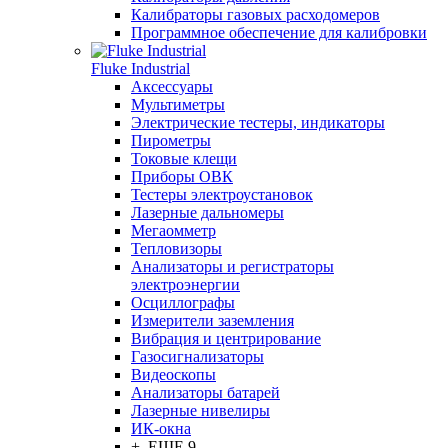
Калибраторы газовых расходомеров
Программное обеспечение для калибровки
Fluke Industrial
Аксессуары
Мультиметры
Электрические тестеры, индикаторы
Пирометры
Токовые клещи
Приборы ОВК
Тестеры электроустановок
Лазерные дальномеры
Мегаомметр
Тепловизоры
Анализаторы и регистраторы
электроэнергии
Осциллографы
Измерители заземления
Вибрация и центрирование
Газосигнализаторы
Видеоскопы
Анализаторы батарей
Лазерные нивелиры
ИК-окна
+ ЕЩЕ 9