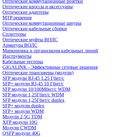
Оптические коммутационные розетки
Оптические кроссы и аксессуары
Оптические адаптеры
MTP решения
Оптические коммутационные шнуры
Оптические кабельные сборки
Сплиттеры
Оптические муфты ВОЛС
Арматура ВОЛС
Маркировка и организация кабельных линий
Инструменты
Кабельные тестеры
GIGALINK - Эффективные сетевые решения
Оптические трансиверы (модули)
SFP модули RJ-45 1.25 Гбит/c
SFP+ модули RJ-45 10 Гбит/c
SFP модули 10/100Мбит/с WDM
SFP модули 1,25Гбит/с WDM
SFP модули 1,25Гбит/с duplex
SFP+ модули duplex
SFP+ модули WDM
Модули 2,5G TDM
XFP модули 10G
Модули CWDM
QSFP модули 40G