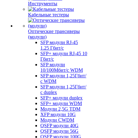
Инструменты
Кабельные тестеры
Оптические трансиверы
(модули)
SFP модули RJ-45
1.25 Гбит/c
SFP+ модули RJ-45 10
Гбит/c
SFP модули
10/100Мбит/с WDM
SFP модули 1,25Гбит/
с WDM
SFP модули 1,25Гбит/
с duplex
SFP+ модули duplex
SFP+ модули WDM
Модули 2,5G TDM
XFP модули 10G
Модули CWDM
QSFP модули 40G
QSFP модули 56G
QSFP модули 100G