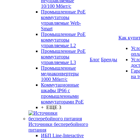
неуправляемые
10/100 Мбит/с
Промышленные PoE
коммутаторы
управляемые Web-
Smart
Промышленные PoE
Как купи
коммутаторы
управляемые L2
Усл
Промышленные PoE
опл
коммутаторы
Блог
Бренды
Усл
управляемые L3
дос
Промышленные
Гар
медиаконвертеры
на т
1000 Мбит/с
Коммутационные
шкафы IP66 c
промышленными
коммутаторами PoE
+ ЕЩЕ 3
Источники бесперебойного
питания
ИБП Line-Interactive