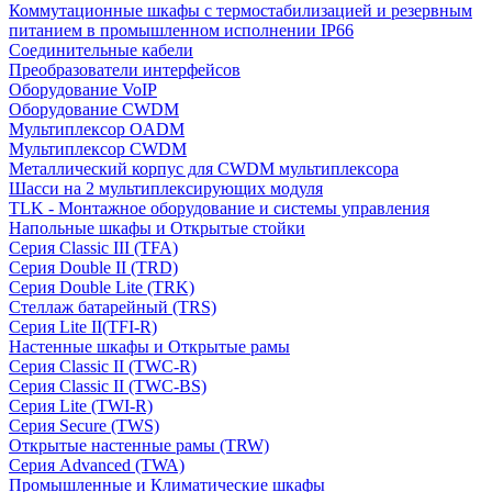
Коммутационные шкафы с термостабилизацией и резервным
питанием в промышленном исполнении IP66
Соединительные кабели
Преобразователи интерфейсов
Оборудование VoIP
Оборудование CWDM
Мультиплекcор OADM
Мультиплексор CWDM
Металлический корпус для CWDM мультиплексора
Шасси на 2 мультиплексирующих модуля
TLK - Монтажное оборудование и системы управления
Напольные шкафы и Открытые стойки
Серия Classic III (TFA)
Серия Double II (TRD)
Серия Double Lite (TRK)
Стеллаж батарейный (TRS)
Серия Lite II(TFI-R)
Настенные шкафы и Открытые рамы
Серия Classic II (TWC-R)
Серия Classic II (TWC-BS)
Серия Lite (TWI-R)
Серия Secure (TWS)
Открытые настенные рамы (TRW)
Серия Advanced (TWA)
Промышленные и Климатические шкафы