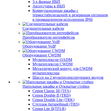
3-х фазные ИБП
Аксессуары к ИБП
Коммутационные шкафы с
термостабилизацией и резервным питанием
в промышленном исполнении IP66
Соединительные кабели
Преобразователи интерфейсов
Оборудование VoIP
Оборудование CWDM
Мультиплекcор OADM
Мультиплексор CWDM
Металлический корпус для CWDM
мультиплексора
Шасси на 2 мультиплексирующих модуля
Напольные шкафы и Открытые стойки
Серия Classic III (TFA)
Серия Double II (TRD)
Серия Double Lite (TRK)
Стеллаж батарейный (TRS)
Серия Lite II(TFI-R)