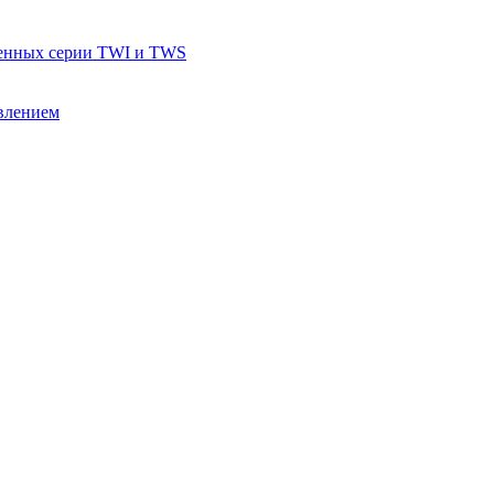
тенных серии TWI и TWS
влением