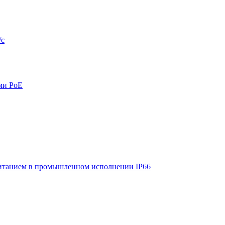
/с
ми PoE
итанием в промышленном исполнении IP66