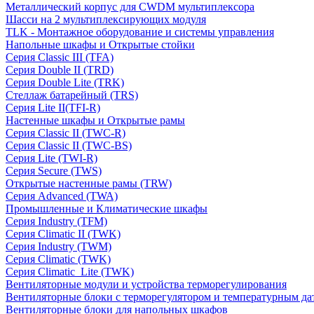
Металлический корпус для CWDM мультиплексора
Шасси на 2 мультиплексирующих модуля
TLK - Монтажное оборудование и системы управления
Напольные шкафы и Открытые стойки
Серия Classic III (TFA)
Серия Double II (TRD)
Серия Double Lite (TRK)
Стеллаж батарейный (TRS)
Серия Lite II(TFI-R)
Настенные шкафы и Открытые рамы
Серия Classic II (TWC-R)
Серия Classic II (TWC-BS)
Серия Lite (TWI-R)
Серия Secure (TWS)
Открытые настенные рамы (TRW)
Серия Advanced (TWA)
Промышленные и Климатические шкафы
Серия Industry (TFM)
Серия Climatic II (TWK)
Серия Industry (TWM)
Серия Climatic (TWK)
Серия Climatic_Lite (TWK)
Вентиляторные модули и устройства терморегулирования
Вентиляторные блоки с терморегулятором и температурным да
Вентиляторные блоки для напольных шкафов