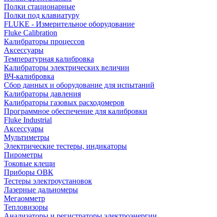
Полки стационарные
Полки под клавиатуру
FLUKE - Измерительное оборудование
Fluke Calibration
Калибраторы процессов
Аксессуары
Температурная калибровка
Калибраторы электрических величин
ВЧ-калибровка
Сбор данных и оборудование для испытаний
Калибраторы давления
Калибраторы газовых расходомеров
Программное обеспечение для калибровки
Fluke Industrial
Аксессуары
Мультиметры
Электрические тестеры, индикаторы
Пирометры
Токовые клещи
Приборы ОВК
Тестеры электроустановок
Лазерные дальномеры
Мегаомметр
Тепловизоры
Анализаторы и регистраторы электроэнергии