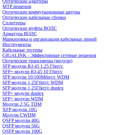
Оптические адаптеры
MTP решения
Оптические коммутационные шнуры
Оптические кабельные сборки
Сплиттеры
Оптические муфты ВОЛС
Арматура ВОЛС
Маркировка и организация кабельных линий
Инструменты
Кабельные тестеры
GIGALINK - Эффективные сетевые решения
Оптические трансиверы (модули)
SFP модули RJ-45 1.25 Гбит/c
SFP+ модули RJ-45 10 Гбит/c
SFP модули 10/100Мбит/с WDM
SFP модули 1,25Гбит/с WDM
SFP модули 1,25Гбит/с duplex
SFP+ модули duplex
SFP+ модули WDM
Модули 2,5G TDM
XFP модули 10G
Модули CWDM
QSFP модули 40G
QSFP модули 56G
QSFP модули 100G