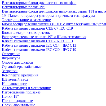
Вентиляторные блоки для настенных шкафов
Вентиляторные полки 19"
Вентиляторные блоки для шкафов напольных серии TFI и нас
19" Панели с терморегулятором и датчиком температуры
Электропитание и заземление
Блоки распределения питания (PDU) с интеллектуальным упра
Кабель питания с вилками CEE7/7-IEC C19
Блоки электрических розеток
Распределительные панели 19" и Шины заземления
Кабель питания с вилками CEE7/7-IEC C13
Кабель питания с вилками IEC C14 - IEC C13
Кабель питания с вилками IEC C20 - IEC C19
Освещение
Фурнитура
Опоры для шкафов
Органайзеры кабельные
Заглушки
Комплекты крепления
Щёточный ввод
Направляющие
Автоматизация и мониторинг
Изготовление под заказ
Полки 19"
Полки выдвижные
Полки фронтальные