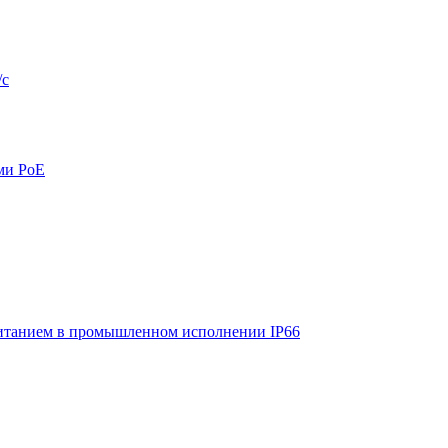
/с
ми PoE
итанием в промышленном исполнении IP66