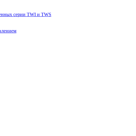
тенных серии TWI и TWS
влением