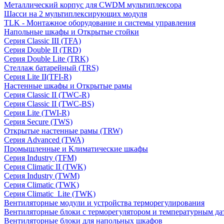
Металлический корпус для CWDM мультиплексора
Шасси на 2 мультиплексирующих модуля
TLK - Монтажное оборудование и системы управления
Напольные шкафы и Открытые стойки
Серия Classic III (TFA)
Серия Double II (TRD)
Серия Double Lite (TRK)
Стеллаж батарейный (TRS)
Серия Lite II(TFI-R)
Настенные шкафы и Открытые рамы
Серия Classic II (TWC-R)
Серия Classic II (TWC-BS)
Серия Lite (TWI-R)
Серия Secure (TWS)
Открытые настенные рамы (TRW)
Серия Advanced (TWA)
Промышленные и Климатические шкафы
Серия Industry (TFM)
Серия Climatic II (TWK)
Серия Industry (TWM)
Серия Climatic (TWK)
Серия Climatic_Lite (TWK)
Вентиляторные модули и устройства терморегулирования
Вентиляторные блоки с терморегулятором и температурным да
Вентиляторные блоки для напольных шкафов