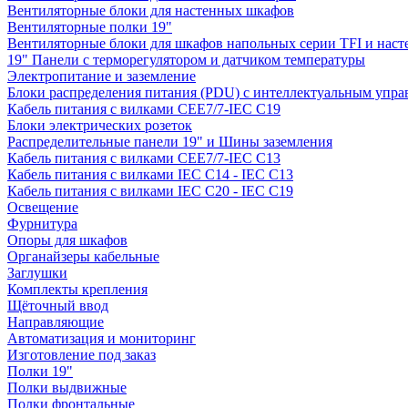
Вентиляторные блоки для настенных шкафов
Вентиляторные полки 19"
Вентиляторные блоки для шкафов напольных серии TFI и нас
19" Панели с терморегулятором и датчиком температуры
Электропитание и заземление
Блоки распределения питания (PDU) с интеллектуальным упра
Кабель питания с вилками CEE7/7-IEC C19
Блоки электрических розеток
Распределительные панели 19" и Шины заземления
Кабель питания с вилками CEE7/7-IEC C13
Кабель питания с вилками IEC C14 - IEC C13
Кабель питания с вилками IEC C20 - IEC C19
Освещение
Фурнитура
Опоры для шкафов
Органайзеры кабельные
Заглушки
Комплекты крепления
Щёточный ввод
Направляющие
Автоматизация и мониторинг
Изготовление под заказ
Полки 19"
Полки выдвижные
Полки фронтальные