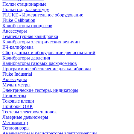
Полки стационарные
Полки под клавиатуру
FLUKE - Измерительное оборудование
Fluke Calibration
Калибраторы процессов
Аксессуары
Температурная калибровка
Калибраторы электрических величин
ВЧ-калибровка
Сбор данных и оборудование для испытаний
Калибраторы давления
Калибраторы газовых расходомеров
Программное обеспечение для калибровки
Fluke Industrial
Аксессуары
Мультиметры
Электрические тестеры, индикаторы
Пирометры
Токовые клещи
Приборы ОВК
Тестеры электроустановок
Лазерные дальномеры
Мегаомметр
Тепловизоры
Анализаторы и регистраторы электроэнергии