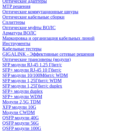
Оптические адаптеры
MTP решения
Оптические коммутационные шнуры
Оптические кабельные сборки
Сплиттеры
Оптические муфты ВОЛС
Арматура ВОЛС
Маркировка и организация кабельных линий
Инструменты
Кабельные тестеры
GIGALINK - Эффективные сетевые решения
Оптические трансиверы (модули)
SFP модули RJ-45 1.25 Гбит/c
SFP+ модули RJ-45 10 Гбит/c
SFP модули 10/100Мбит/с WDM
SFP модули 1,25Гбит/с WDM
SFP модули 1,25Гбит/с duplex
SFP+ модули duplex
SFP+ модули WDM
Модули 2,5G TDM
XFP модули 10G
Модули CWDM
QSFP модули 40G
QSFP модули 56G
QSFP модули 100G