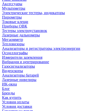
Аксессуары
Мультиметры
Электрические тестеры, индикаторы
Пирометры
Токовые клещи
Приборы ОВК
Тестеры электроустановок
Лазерные дальномеры
Мегаомметр
Тепловизоры
Анализаторы и регистраторы электроэнергии
Осциллографы
Измерители заземления
Вибрация и центрирование
Газосигнализаторы
Видеоскопы
Анализаторы батарей
Лазерные нивелиры
ИК-окна
Блог
Бренды
Как купить
Условия оплаты
Условия доставки
Гарантия на товар