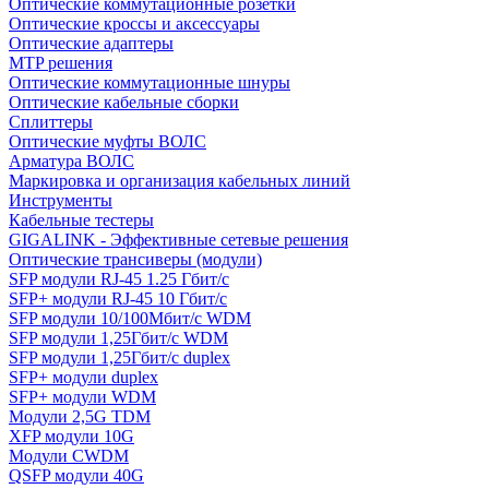
Оптические коммутационные розетки
Оптические кроссы и аксессуары
Оптические адаптеры
MTP решения
Оптические коммутационные шнуры
Оптические кабельные сборки
Сплиттеры
Оптические муфты ВОЛС
Арматура ВОЛС
Маркировка и организация кабельных линий
Инструменты
Кабельные тестеры
GIGALINK - Эффективные сетевые решения
Оптические трансиверы (модули)
SFP модули RJ-45 1.25 Гбит/c
SFP+ модули RJ-45 10 Гбит/c
SFP модули 10/100Мбит/с WDM
SFP модули 1,25Гбит/с WDM
SFP модули 1,25Гбит/с duplex
SFP+ модули duplex
SFP+ модули WDM
Модули 2,5G TDM
XFP модули 10G
Модули CWDM
QSFP модули 40G