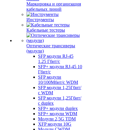
Маркировка и организация
кабельных линий
Инструменты
Кабельные тестеры
Оптические трансиверы
(модули)
SFP модули RJ-45
1.25 Гбит/c
SFP+ модули RJ-45 10
Гбит/c
SFP модули
10/100Мбит/с WDM
SFP модули 1,25Гбит/
с WDM
SFP модули 1,25Гбит/
с duplex
SFP+ модули duplex
SFP+ модули WDM
Модули 2,5G TDM
XFP модули 10G
Модули CWDM