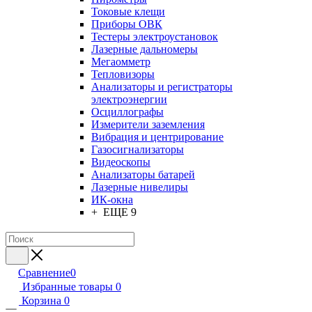
Токовые клещи
Приборы ОВК
Тестеры электроустановок
Лазерные дальномеры
Мегаомметр
Тепловизоры
Анализаторы и регистраторы
электроэнергии
Осциллографы
Измерители заземления
Вибрация и центрирование
Газосигнализаторы
Видеоскопы
Анализаторы батарей
Лазерные нивелиры
ИК-окна
+ ЕЩЕ 9
Сравнение
0
Избранные товары
0
Корзина
0