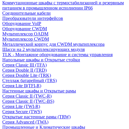
Коммутационные шкафы с термостабилизацией и резервным
питанием в промышленном исполнении IP66
Соединительные кабели
Преобразователи интерфейсов
Оборудование VoIP
Оборудование CWDM
Мультиплекcор OADM
Мультиплексор CWDM
Металлический корпус для CWDM мультиплексора
Шасси на 2 мультиплексирующих модуля
TLK - Монтажное оборудование и системы управления
Напольные шкафы и Открытые стойки
Серия Classic III (TFA)
Серия Double II (TRD)
Серия Double Lite (TRK)
Стеллаж батарейный (TRS)
Серия Lite II(TFI-R)
Настенные шкафы и Открытые рамы
Серия Classic II (TWC-R)
Серия Classic II (TWC-BS)
Серия Lite (TWI-R)
Серия Secure (TWS)
Открытые настенные рамы (TRW)
Серия Advanced (TWA)
Промышленные и Климатические шкафы