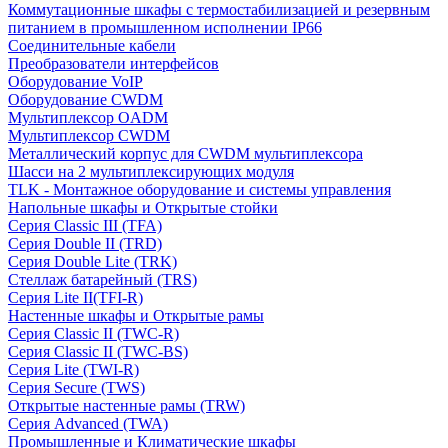
Коммутационные шкафы с термостабилизацией и резервным
питанием в промышленном исполнении IP66
Соединительные кабели
Преобразователи интерфейсов
Оборудование VoIP
Оборудование CWDM
Мультиплекcор OADM
Мультиплексор CWDM
Металлический корпус для CWDM мультиплексора
Шасси на 2 мультиплексирующих модуля
TLK - Монтажное оборудование и системы управления
Напольные шкафы и Открытые стойки
Серия Classic III (TFA)
Серия Double II (TRD)
Серия Double Lite (TRK)
Стеллаж батарейный (TRS)
Серия Lite II(TFI-R)
Настенные шкафы и Открытые рамы
Серия Classic II (TWC-R)
Серия Classic II (TWC-BS)
Серия Lite (TWI-R)
Серия Secure (TWS)
Открытые настенные рамы (TRW)
Серия Advanced (TWA)
Промышленные и Климатические шкафы