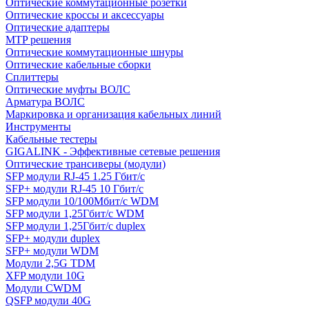
Оптические коммутационные розетки
Оптические кроссы и аксессуары
Оптические адаптеры
MTP решения
Оптические коммутационные шнуры
Оптические кабельные сборки
Сплиттеры
Оптические муфты ВОЛС
Арматура ВОЛС
Маркировка и организация кабельных линий
Инструменты
Кабельные тестеры
GIGALINK - Эффективные сетевые решения
Оптические трансиверы (модули)
SFP модули RJ-45 1.25 Гбит/c
SFP+ модули RJ-45 10 Гбит/c
SFP модули 10/100Мбит/с WDM
SFP модули 1,25Гбит/с WDM
SFP модули 1,25Гбит/с duplex
SFP+ модули duplex
SFP+ модули WDM
Модули 2,5G TDM
XFP модули 10G
Модули CWDM
QSFP модули 40G