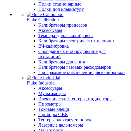
Полки стационарные
Полки под клавиатуру
Fluke Calibration
Калибраторы процессов
Аксессуары
Температурная калибровка
Калибраторы электрических величин
ВЧ-калибровка
Сбор данных и оборудование для
испытаний
Калибраторы давления
Калибраторы газовых расходомеров
Программное обеспечение для калибровки
Fluke Industrial
Аксессуары
Мультиметры
Электрические тестеры, индикаторы
Пирометры
Токовые клещи
Приборы ОВК
Тестеры электроустановок
Лазерные дальномеры
Мегаомметр