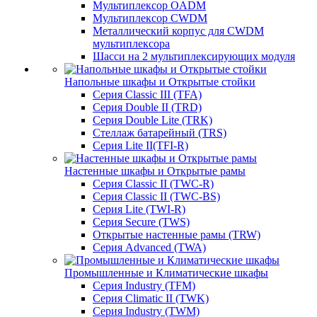
Мультиплекcор OADM
Мультиплексор CWDM
Металлический корпус для CWDM
мультиплексора
Шасси на 2 мультиплексирующих модуля
Напольные шкафы и Открытые стойки
Серия Classic III (TFA)
Серия Double II (TRD)
Серия Double Lite (TRK)
Стеллаж батарейный (TRS)
Серия Lite II(TFI-R)
Настенные шкафы и Открытые рамы
Серия Classic II (TWC-R)
Серия Classic II (TWC-BS)
Серия Lite (TWI-R)
Серия Secure (TWS)
Открытые настенные рамы (TRW)
Серия Advanced (TWA)
Промышленные и Климатические шкафы
Серия Industry (TFM)
Серия Climatic II (TWK)
Серия Industry (TWM)