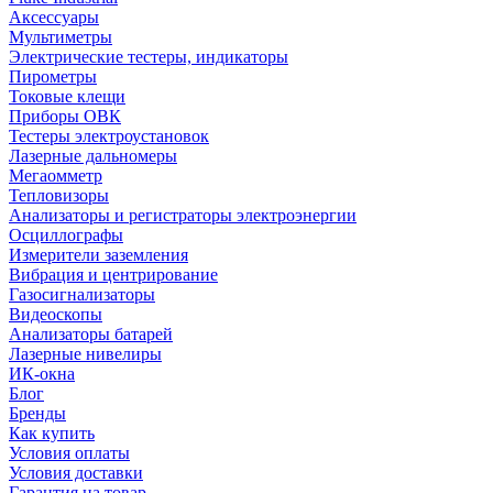
Аксессуары
Мультиметры
Электрические тестеры, индикаторы
Пирометры
Токовые клещи
Приборы ОВК
Тестеры электроустановок
Лазерные дальномеры
Мегаомметр
Тепловизоры
Анализаторы и регистраторы электроэнергии
Осциллографы
Измерители заземления
Вибрация и центрирование
Газосигнализаторы
Видеоскопы
Анализаторы батарей
Лазерные нивелиры
ИК-окна
Блог
Бренды
Как купить
Условия оплаты
Условия доставки
Гарантия на товар