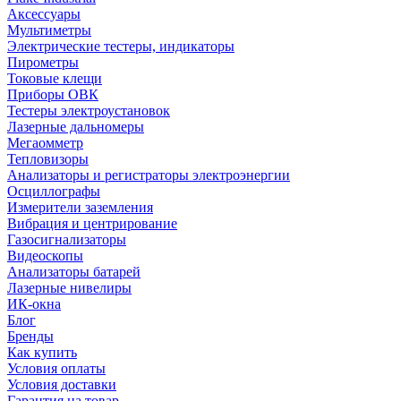
Аксессуары
Мультиметры
Электрические тестеры, индикаторы
Пирометры
Токовые клещи
Приборы ОВК
Тестеры электроустановок
Лазерные дальномеры
Мегаомметр
Тепловизоры
Анализаторы и регистраторы электроэнергии
Осциллографы
Измерители заземления
Вибрация и центрирование
Газосигнализаторы
Видеоскопы
Анализаторы батарей
Лазерные нивелиры
ИК-окна
Блог
Бренды
Как купить
Условия оплаты
Условия доставки
Гарантия на товар