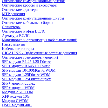
Оптические коммутационные розетки
Оптические кроссы и аксессуары
Оптические адаптеры
MTP решения
Оптические коммутационные шнуры
Оптические кабельные сборки
Сплиттеры
Оптические муфты ВОЛС
Арматура ВОЛС
Маркировка и организация кабельных линий
Инструменты
Кабельные тестеры
GIGALINK - Эффективные сетевые решения
Оптические трансиверы (модули)
SFP модули RJ-45 1.25 Гбит/c
SFP+ модули RJ-45 10 Гбит/c
SFP модули 10/100Мбит/с WDM
SFP модули 1,25Гбит/с WDM
SFP модули 1,25Гбит/с duplex
SFP+ модули duplex
SFP+ модули WDM
Модули 2,5G TDM
XFP модули 10G
Модули CWDM
QSFP модули 40G