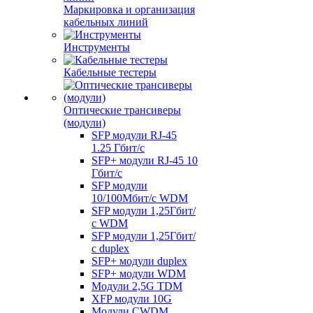
Маркировка и организация
кабельных линий
Инструменты
Кабельные тестеры
Оптические трансиверы
(модули)
SFP модули RJ-45
1.25 Гбит/c
SFP+ модули RJ-45 10
Гбит/c
SFP модули
10/100Мбит/с WDM
SFP модули 1,25Гбит/
с WDM
SFP модули 1,25Гбит/
с duplex
SFP+ модули duplex
SFP+ модули WDM
Модули 2,5G TDM
XFP модули 10G
Модули CWDM