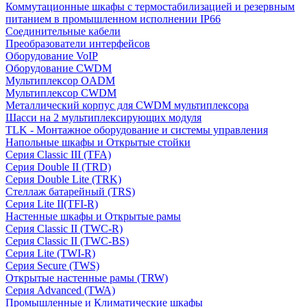
Коммутационные шкафы с термостабилизацией и резервным
питанием в промышленном исполнении IP66
Соединительные кабели
Преобразователи интерфейсов
Оборудование VoIP
Оборудование CWDM
Мультиплекcор OADM
Мультиплексор CWDM
Металлический корпус для CWDM мультиплексора
Шасси на 2 мультиплексирующих модуля
TLK - Монтажное оборудование и системы управления
Напольные шкафы и Открытые стойки
Серия Classic III (TFA)
Серия Double II (TRD)
Серия Double Lite (TRK)
Стеллаж батарейный (TRS)
Серия Lite II(TFI-R)
Настенные шкафы и Открытые рамы
Серия Classic II (TWC-R)
Серия Classic II (TWC-BS)
Серия Lite (TWI-R)
Серия Secure (TWS)
Открытые настенные рамы (TRW)
Серия Advanced (TWA)
Промышленные и Климатические шкафы