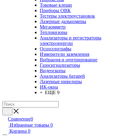
Токовые клещи
Приборы ОВК
Тестеры электроустановок
Лазерные дальномеры
Мегаомметр
Тепловизоры
Анализаторы и регистраторы
электроэнергии
Осциллографы
Измерители заземления
Вибрация и центрирование
Газосигнализаторы
Видеоскопы
Анализаторы батарей
Лазерные нивелиры
ИК-окна
+ ЕЩЕ 9
Сравнение
0
Избранные товары
0
Корзина
0