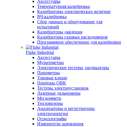
Аксессуары
Температурная калибровка
Калибраторы электрических величин
ВЧ-калибровка
Сбор данных и оборудование для
испытаний
Калибраторы давления
Калибраторы газовых расходомеров
Программное обеспечение для калибровки
Fluke Industrial
Аксессуары
Мультиметры
Электрические тестеры, индикаторы
Пирометры
Токовые клещи
Приборы ОВК
Тестеры электроустановок
Лазерные дальномеры
Мегаомметр
Тепловизоры
Анализаторы и регистраторы
электроэнергии
Осциллографы
Измерители заземления