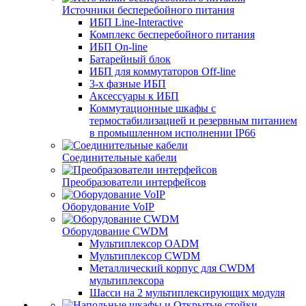
Источники бесперебойного питания
ИБП Line-Interactive
Комплекс бесперебойного питания
ИБП On-line
Батарейный блок
ИБП для коммутаторов Off-line
3-х фазные ИБП
Аксессуары к ИБП
Коммутационные шкафы с
термостабилизацией и резервным питанием
в промышленном исполнении IP66
Соединительные кабели
Преобразователи интерфейсов
Оборудование VoIP
Оборудование CWDM
Мультиплекcор OADM
Мультиплексор CWDM
Металлический корпус для CWDM
мультиплексора
Шасси на 2 мультиплексирующих модуля