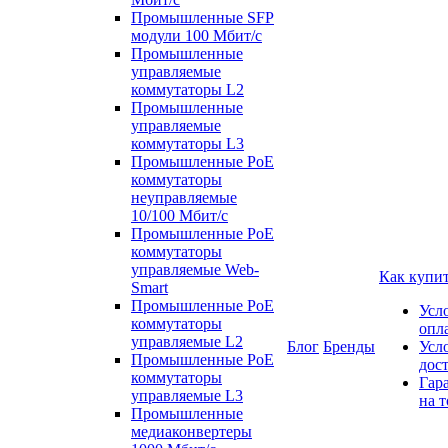
Промышленные SFP
модули 100 Мбит/c
Промышленные
управляемые
коммутаторы L2
Промышленные
управляемые
коммутаторы L3
Промышленные PoE
коммутаторы
неуправляемые
10/100 Мбит/с
Промышленные PoE
коммутаторы
управляемые Web-
Как купи
Smart
Промышленные PoE
Усл
коммутаторы
опл
управляемые L2
Блог
Бренды
Усл
Промышленные PoE
дос
коммутаторы
Гар
управляемые L3
на т
Промышленные
медиаконвертеры