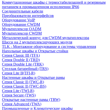
Коммутационные шкафы с термостабилизацией и резервным
питанием в промышленном исполнении IP66
Соединительные кабели
Преобразователи интерфейсов
Оборудование VoIP
Оборудование CWDM
Мультиплекcор OADM
Мультиплексор CWDM
Металлический корпус для CWDM мультиплексора
Шасси на 2 мультиплексирующих модуля
TLK - Монтажное оборудование и системы управления
Напольные шкафы и Открытые стойки
Серия Classic III (TFA)
Серия Double II (TRD)
Серия Double Lite (TRK)
Стеллаж батарейный (TRS)
Серия Lite II(TFI-R)
Настенные шкафы и Открытые рамы
Серия Classic II (TWC-R)
Серия Classic II (TWC-BS)
Серия Lite (TWI-R)
Серия Secure (TWS)
Открытые настенные рамы (TRW)
Серия Advanced (TWA)
Промышленные и Климатические шкафы