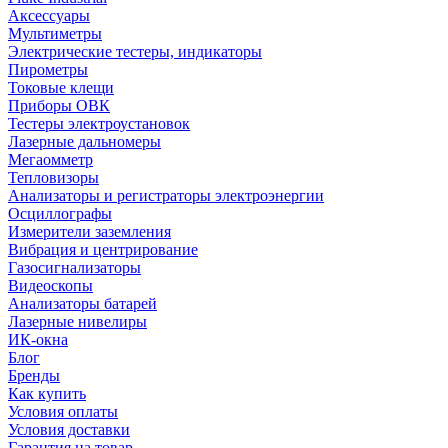
Аксессуары
Мультиметры
Электрические тестеры, индикаторы
Пирометры
Токовые клещи
Приборы ОВК
Тестеры электроустановок
Лазерные дальномеры
Мегаомметр
Тепловизоры
Анализаторы и регистраторы электроэнергии
Осциллографы
Измерители заземления
Вибрация и центрирование
Газосигнализаторы
Видеоскопы
Анализаторы батарей
Лазерные нивелиры
ИК-окна
Блог
Бренды
Как купить
Условия оплаты
Условия доставки
Гарантия на товар