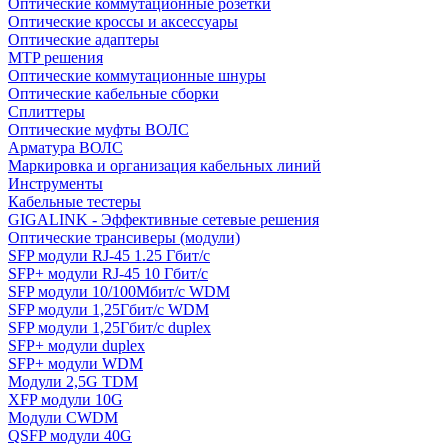
Оптические коммутационные розетки
Оптические кроссы и аксессуары
Оптические адаптеры
MTP решения
Оптические коммутационные шнуры
Оптические кабельные сборки
Сплиттеры
Оптические муфты ВОЛС
Арматура ВОЛС
Маркировка и организация кабельных линий
Инструменты
Кабельные тестеры
GIGALINK - Эффективные сетевые решения
Оптические трансиверы (модули)
SFP модули RJ-45 1.25 Гбит/c
SFP+ модули RJ-45 10 Гбит/c
SFP модули 10/100Мбит/с WDM
SFP модули 1,25Гбит/с WDM
SFP модули 1,25Гбит/с duplex
SFP+ модули duplex
SFP+ модули WDM
Модули 2,5G TDM
XFP модули 10G
Модули CWDM
QSFP модули 40G