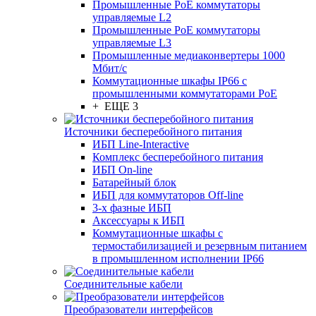
Промышленные PoE коммутаторы
управляемые L2
Промышленные PoE коммутаторы
управляемые L3
Промышленные медиаконвертеры 1000
Мбит/с
Коммутационные шкафы IP66 c
промышленными коммутаторами PoE
+ ЕЩЕ 3
Источники бесперебойного питания
ИБП Line-Interactive
Комплекс бесперебойного питания
ИБП On-line
Батарейный блок
ИБП для коммутаторов Off-line
3-х фазные ИБП
Аксессуары к ИБП
Коммутационные шкафы с
термостабилизацией и резервным питанием
в промышленном исполнении IP66
Соединительные кабели
Преобразователи интерфейсов