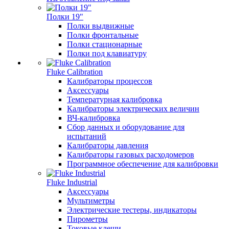
Полки 19"
Полки выдвижные
Полки фронтальные
Полки стационарные
Полки под клавиатуру
Fluke Calibration
Калибраторы процессов
Аксессуары
Температурная калибровка
Калибраторы электрических величин
ВЧ-калибровка
Сбор данных и оборудование для
испытаний
Калибраторы давления
Калибраторы газовых расходомеров
Программное обеспечение для калибровки
Fluke Industrial
Аксессуары
Мультиметры
Электрические тестеры, индикаторы
Пирометры
Токовые клещи