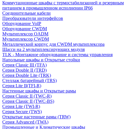
Коммутационные шкафы с термостабилизацией и резервным
питанием в промышленном исполнении IP66
Соединительные кабели
Преобразователи интерфейсов
Оборудование VoIP
Оборудование CWDM
Мультиплекcор OADM
Мультиплексор CWDM
Металлический корпус для CWDM мультиплексора
Шасси на 2 мультиплексирующих модуля
TLK - Монтажное оборудование и системы управления
Напольные шкафы и Открытые стойки
Серия Classic III (TFA)
Серия Double II (TRD)
Серия Double Lite (TRK)
Стеллаж батарейный (TRS)
Серия Lite II(TFI-R)
Настенные шкафы и Открытые рамы
Серия Classic II (TWC-R)
Серия Classic II (TWC-BS)
Серия Lite (TWI-R)
Серия Secure (TWS)
Открытые настенные рамы (TRW)
Серия Advanced (TWA)
Промышленные и Климатические шкафы