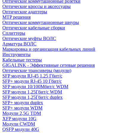
Оптические коммутационные розетки
Оптические кроссы и аксессуары
Оптические адаптеры
MTP решения
Оптические коммутационные шнуры
Оптические кабельные сборки
Сплиттеры
Оптические муфты ВОЛС
Арматура ВОЛС
Маркировка и организация кабельных линий
Инструменты
Кабельные тестеры
GIGALINK - Эффективные сетевые решения
Оптические трансиверы (модули)
SFP модули RJ-45 1.25 Гбит/c
SFP+ модули RJ-45 10 Гбит/c
SFP модули 10/100Мбит/с WDM
SFP модули 1,25Гбит/с WDM
SFP модули 1,25Гбит/с duplex
SFP+ модули duplex
SFP+ модули WDM
Модули 2,5G TDM
XFP модули 10G
Модули CWDM
QSFP модули 40G