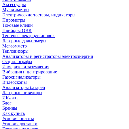
Аксессуары
Мультиметры
Электрические тестеры, индикаторы
Пирометры
Токовые клещи
Приборы ОВК
Тестеры электроустановок
Лазерные дальномеры
Мегаомметр
Тепловизоры
Анализаторы и регистраторы электроэнергии
Осциллографы
Измерители заземления
Вибрация и центрирование
Газосигнализаторы
Видеоскопы
Анализаторы батарей
Лазерные нивелиры
ИК-окна
Блог
Бренды
Как купить
Условия оплаты
Условия доставки
Гарантия на товар