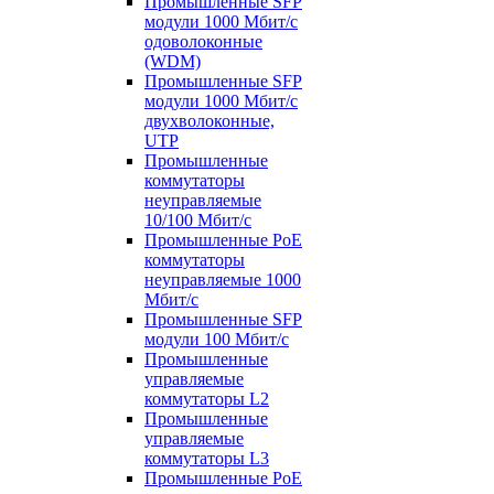
Промышленные SFP
модули 1000 Мбит/c
одоволоконные
(WDM)
Промышленные SFP
модули 1000 Мбит/c
двухволоконные,
UTP
Промышленные
коммутаторы
неуправляемые
10/100 Мбит/с
Промышленные PoE
коммутаторы
неуправляемые 1000
Мбит/с
Промышленные SFP
модули 100 Мбит/c
Промышленные
управляемые
коммутаторы L2
Промышленные
управляемые
коммутаторы L3
Промышленные PoE