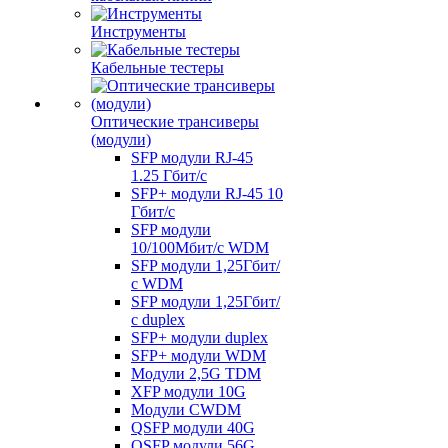
Инструменты
Кабельные тестеры
Оптические трансиверы
(модули)
SFP модули RJ-45
1.25 Гбит/c
SFP+ модули RJ-45 10
Гбит/c
SFP модули
10/100Мбит/с WDM
SFP модули 1,25Гбит/
с WDM
SFP модули 1,25Гбит/
с duplex
SFP+ модули duplex
SFP+ модули WDM
Модули 2,5G TDM
XFP модули 10G
Модули CWDM
QSFP модули 40G
QSFP модули 56G