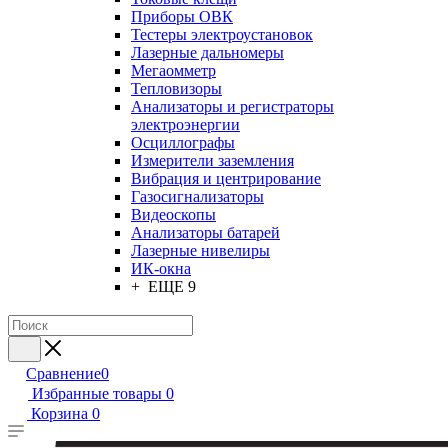
Приборы ОВК
Тестеры электроустановок
Лазерные дальномеры
Мегаомметр
Тепловизоры
Анализаторы и регистраторы
электроэнергии
Осциллографы
Измерители заземления
Вибрация и центрирование
Газосигнализаторы
Видеоскопы
Анализаторы батарей
Лазерные нивелиры
ИК-окна
+ ЕЩЕ 9
Сравнение
0
Избранные товары
0
Корзина
0