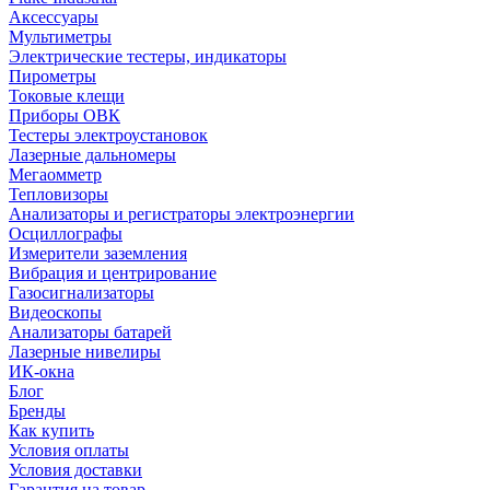
Аксессуары
Мультиметры
Электрические тестеры, индикаторы
Пирометры
Токовые клещи
Приборы ОВК
Тестеры электроустановок
Лазерные дальномеры
Мегаомметр
Тепловизоры
Анализаторы и регистраторы электроэнергии
Осциллографы
Измерители заземления
Вибрация и центрирование
Газосигнализаторы
Видеоскопы
Анализаторы батарей
Лазерные нивелиры
ИК-окна
Блог
Бренды
Как купить
Условия оплаты
Условия доставки
Гарантия на товар