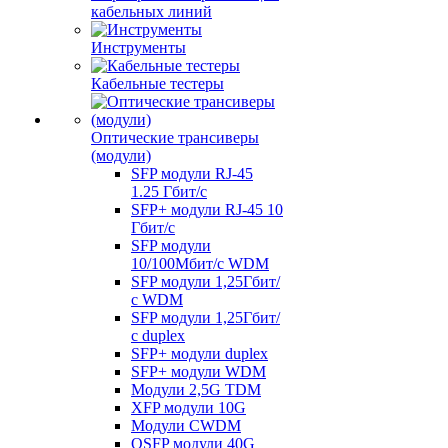
кабельных линий
Инструменты
Кабельные тестеры
Оптические трансиверы
(модули)
SFP модули RJ-45
1.25 Гбит/c
SFP+ модули RJ-45 10
Гбит/c
SFP модули
10/100Мбит/с WDM
SFP модули 1,25Гбит/
с WDM
SFP модули 1,25Гбит/
с duplex
SFP+ модули duplex
SFP+ модули WDM
Модули 2,5G TDM
XFP модули 10G
Модули CWDM
QSFP модули 40G