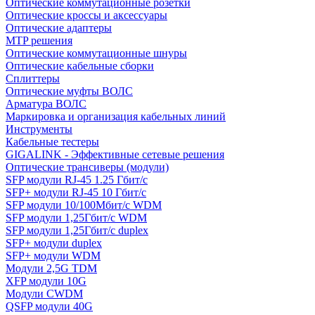
Оптические коммутационные розетки
Оптические кроссы и аксессуары
Оптические адаптеры
MTP решения
Оптические коммутационные шнуры
Оптические кабельные сборки
Сплиттеры
Оптические муфты ВОЛС
Арматура ВОЛС
Маркировка и организация кабельных линий
Инструменты
Кабельные тестеры
GIGALINK - Эффективные сетевые решения
Оптические трансиверы (модули)
SFP модули RJ-45 1.25 Гбит/c
SFP+ модули RJ-45 10 Гбит/c
SFP модули 10/100Мбит/с WDM
SFP модули 1,25Гбит/с WDM
SFP модули 1,25Гбит/с duplex
SFP+ модули duplex
SFP+ модули WDM
Модули 2,5G TDM
XFP модули 10G
Модули CWDM
QSFP модули 40G