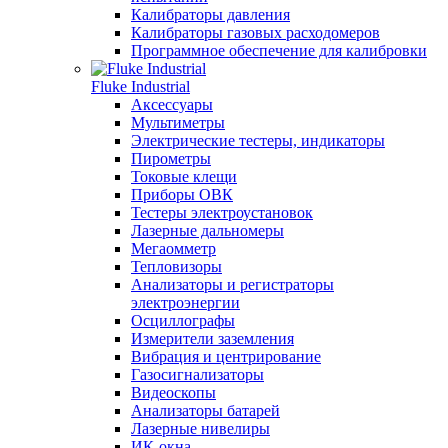
Калибраторы давления
Калибраторы газовых расходомеров
Программное обеспечение для калибровки
Fluke Industrial
Аксессуары
Мультиметры
Электрические тестеры, индикаторы
Пирометры
Токовые клещи
Приборы ОВК
Тестеры электроустановок
Лазерные дальномеры
Мегаомметр
Тепловизоры
Анализаторы и регистраторы
электроэнергии
Осциллографы
Измерители заземления
Вибрация и центрирование
Газосигнализаторы
Видеоскопы
Анализаторы батарей
Лазерные нивелиры
ИК-окна