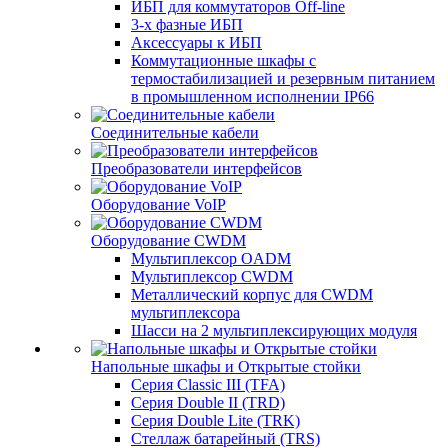
ИБП для коммутаторов Off-line
3-х фазные ИБП
Аксессуары к ИБП
Коммутационные шкафы с
термостабилизацией и резервным питанием
в промышленном исполнении IP66
Соединительные кабели
Преобразователи интерфейсов
Оборудование VoIP
Оборудование CWDM
Мультиплекcор OADM
Мультиплексор CWDM
Металлический корпус для CWDM
мультиплексора
Шасси на 2 мультиплексирующих модуля
Напольные шкафы и Открытые стойки
Серия Classic III (TFA)
Серия Double II (TRD)
Серия Double Lite (TRK)
Стеллаж батарейный (TRS)