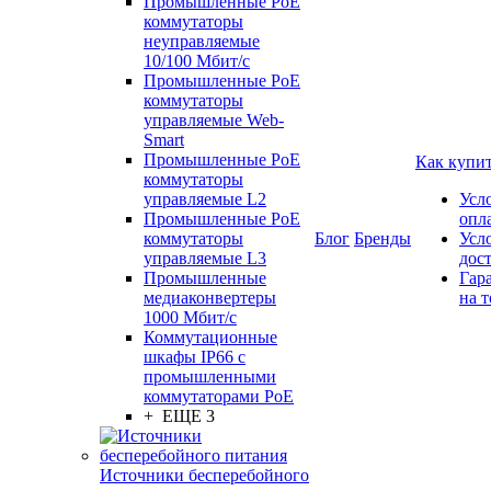
Промышленные PoE
коммутаторы
неуправляемые
10/100 Мбит/с
Промышленные PoE
коммутаторы
управляемые Web-
Smart
Промышленные PoE
Как купи
коммутаторы
управляемые L2
Усл
Промышленные PoE
опл
коммутаторы
Блог
Бренды
Усл
управляемые L3
дос
Промышленные
Гар
медиаконвертеры
на т
1000 Мбит/с
Коммутационные
шкафы IP66 c
промышленными
коммутаторами PoE
+ ЕЩЕ 3
Источники бесперебойного