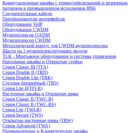
Коммутационные шкафы с термостабилизацией и резервным
питанием в промышленном исполнении IP66
Соединительные кабели
Преобразователи интерфейсов
Оборудование VoIP
Оборудование CWDM
Мультиплекcор OADM
Мультиплексор CWDM
Металлический корпус для CWDM мультиплексора
Шасси на 2 мультиплексирующих модуля
TLK - Монтажное оборудование и системы управления
Напольные шкафы и Открытые стойки
Серия Classic III (TFA)
Серия Double II (TRD)
Серия Double Lite (TRK)
Стеллаж батарейный (TRS)
Серия Lite II(TFI-R)
Настенные шкафы и Открытые рамы
Серия Classic II (TWC-R)
Серия Classic II (TWC-BS)
Серия Lite (TWI-R)
Серия Secure (TWS)
Открытые настенные рамы (TRW)
Серия Advanced (TWA)
Промышленные и Климатические шкафы