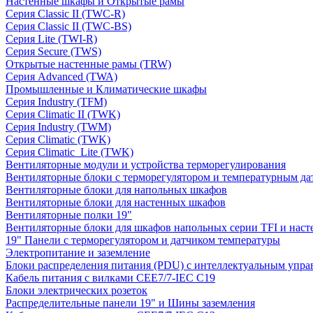
Настенные шкафы и Открытые рамы
Серия Classic II (TWC-R)
Серия Classic II (TWC-BS)
Серия Lite (TWI-R)
Серия Secure (TWS)
Открытые настенные рамы (TRW)
Серия Advanced (TWA)
Промышленные и Климатические шкафы
Серия Industry (TFM)
Серия Climatic II (TWK)
Серия Industry (TWM)
Серия Climatic (TWK)
Серия Climatic_Lite (TWK)
Вентиляторные модули и устройства терморегулирования
Вентиляторные блоки с терморегулятором и температурным да
Вентиляторные блоки для напольных шкафов
Вентиляторные блоки для настенных шкафов
Вентиляторные полки 19"
Вентиляторные блоки для шкафов напольных серии TFI и нас
19" Панели с терморегулятором и датчиком температуры
Электропитание и заземление
Блоки распределения питания (PDU) с интеллектуальным упра
Кабель питания с вилками CEE7/7-IEC C19
Блоки электрических розеток
Распределительные панели 19" и Шины заземления