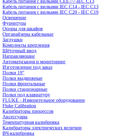
Кабель питания с вилками CEE7/7-IEC C13
Кабель питания с вилками IEC C14 - IEC C13
Кабель питания с вилками IEC C20 - IEC C19
Освещение
Фурнитура
Опоры для шкафов
Органайзеры кабельные
Заглушки
Комплекты крепления
Щёточный ввод
Направляющие
Автоматизация и мониторинг
Изготовление под заказ
Полки 19"
Полки выдвижные
Полки фронтальные
Полки стационарные
Полки под клавиатуру
FLUKE - Измерительное оборудование
Fluke Calibration
Калибраторы процессов
Аксессуары
Температурная калибровка
Калибраторы электрических величин
ВЧ-калибровка