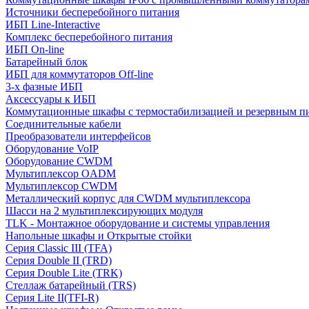
Источники бесперебойного питания
ИБП Line-Interactive
Комплекс бесперебойного питания
ИБП On-line
Батарейный блок
ИБП для коммутаторов Off-line
3-х фазные ИБП
Аксессуары к ИБП
Коммутационные шкафы с термостабилизацией и резервным п
Соединительные кабели
Преобразователи интерфейсов
Оборудование VoIP
Оборудование CWDM
Мультиплекcор OADM
Мультиплексор CWDM
Металлический корпус для CWDM мультиплексора
Шасси на 2 мультиплексирующих модуля
TLK - Монтажное оборудование и системы управления
Напольные шкафы и Открытые стойки
Серия Classic III (TFA)
Серия Double II (TRD)
Серия Double Lite (TRK)
Стеллаж батарейный (TRS)
Серия Lite II(TFI-R)