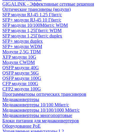
GIGALINK - Эффективные сетевые решения
Оптические трансиверы (модули)
SFP модули RJ-45 1.25 Гбит/c
SFP+ модули RJ-45 10 Гбит/c
SFP модули 10/100Мбит/с WDM
SFP модули 1,25Гбит/с WDM
SFP модули 1,25Гбит/с duplex
SFP+ модули duplex
SFP+ модули WDM
Модули 2,5G TDM
XFP модули 10G
Модули CWDM
QSFP модули 40G
QSFP модули 56G
QSFP модули 100G
CFP модули 100G
CFP2 модули 100G
Программаторы оптических трансиверов
Медиаконвертеры
Медиаконвертеры 10/100 Мбит/с
Медиаконвертеры 10/100/1000 Мбит/c
Медиаконвертеры многопортовые
Блоки питания для медиаконвертеров
Оборудование PoE
Управляемые коммутаторы L2