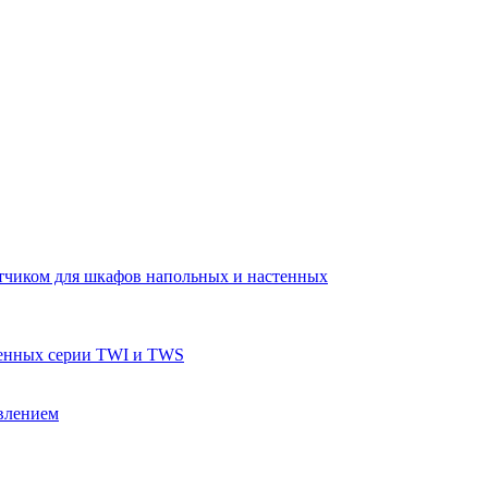
тчиком для шкафов напольных и настенных
тенных серии TWI и TWS
влением