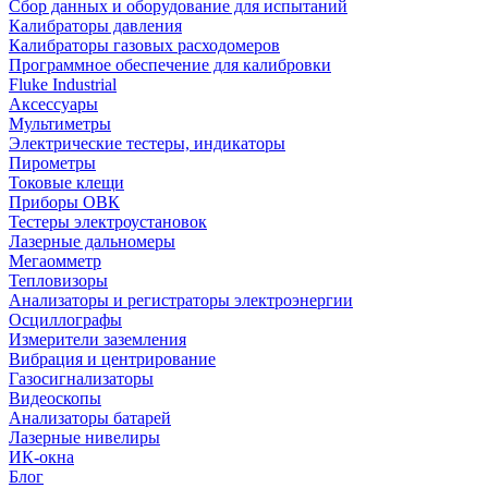
Сбор данных и оборудование для испытаний
Калибраторы давления
Калибраторы газовых расходомеров
Программное обеспечение для калибровки
Fluke Industrial
Аксессуары
Мультиметры
Электрические тестеры, индикаторы
Пирометры
Токовые клещи
Приборы ОВК
Тестеры электроустановок
Лазерные дальномеры
Мегаомметр
Тепловизоры
Анализаторы и регистраторы электроэнергии
Осциллографы
Измерители заземления
Вибрация и центрирование
Газосигнализаторы
Видеоскопы
Анализаторы батарей
Лазерные нивелиры
ИК-окна
Блог