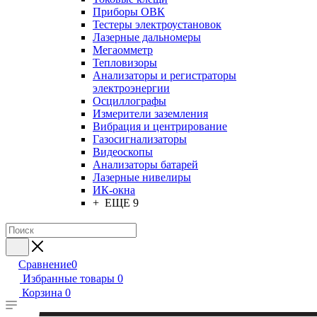
Приборы ОВК
Тестеры электроустановок
Лазерные дальномеры
Мегаомметр
Тепловизоры
Анализаторы и регистраторы
электроэнергии
Осциллографы
Измерители заземления
Вибрация и центрирование
Газосигнализаторы
Видеоскопы
Анализаторы батарей
Лазерные нивелиры
ИК-окна
+ ЕЩЕ 9
Сравнение
0
Избранные товары
0
Корзина
0