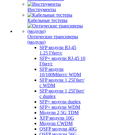
Инструменты
Кабельные тестеры
Оптические трансиверы
(модули)
SFP модули RJ-45
1.25 Гбит/c
SFP+ модули RJ-45 10
Гбит/c
SFP модули
10/100Мбит/с WDM
SFP модули 1,25Гбит/
с WDM
SFP модули 1,25Гбит/
с duplex
SFP+ модули duplex
SFP+ модули WDM
Модули 2,5G TDM
XFP модули 10G
Модули CWDM
QSFP модули 40G
QSFP модули 56G