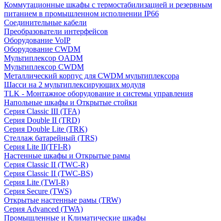
Коммутационные шкафы с термостабилизацией и резервным
питанием в промышленном исполнении IP66
Соединительные кабели
Преобразователи интерфейсов
Оборудование VoIP
Оборудование CWDM
Мультиплекcор OADM
Мультиплексор CWDM
Металлический корпус для CWDM мультиплексора
Шасси на 2 мультиплексирующих модуля
TLK - Монтажное оборудование и системы управления
Напольные шкафы и Открытые стойки
Серия Classic III (TFA)
Серия Double II (TRD)
Серия Double Lite (TRK)
Стеллаж батарейный (TRS)
Серия Lite II(TFI-R)
Настенные шкафы и Открытые рамы
Серия Classic II (TWC-R)
Серия Classic II (TWC-BS)
Серия Lite (TWI-R)
Серия Secure (TWS)
Открытые настенные рамы (TRW)
Серия Advanced (TWA)
Промышленные и Климатические шкафы