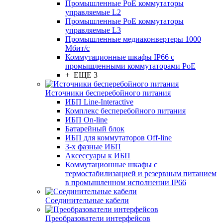
Промышленные PoE коммутаторы
управляемые L2
Промышленные PoE коммутаторы
управляемые L3
Промышленные медиаконвертеры 1000
Мбит/с
Коммутационные шкафы IP66 c
промышленными коммутаторами PoE
+ ЕЩЕ 3
Источники бесперебойного питания
ИБП Line-Interactive
Комплекс бесперебойного питания
ИБП On-line
Батарейный блок
ИБП для коммутаторов Off-line
3-х фазные ИБП
Аксессуары к ИБП
Коммутационные шкафы с
термостабилизацией и резервным питанием
в промышленном исполнении IP66
Соединительные кабели
Преобразователи интерфейсов