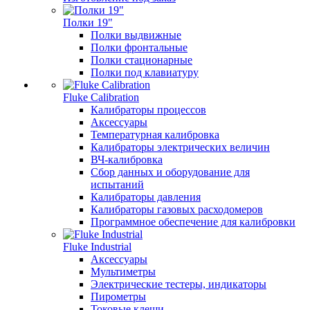
Полки 19"
Полки выдвижные
Полки фронтальные
Полки стационарные
Полки под клавиатуру
Fluke Calibration
Калибраторы процессов
Аксессуары
Температурная калибровка
Калибраторы электрических величин
ВЧ-калибровка
Сбор данных и оборудование для
испытаний
Калибраторы давления
Калибраторы газовых расходомеров
Программное обеспечение для калибровки
Fluke Industrial
Аксессуары
Мультиметры
Электрические тестеры, индикаторы
Пирометры
Токовые клещи