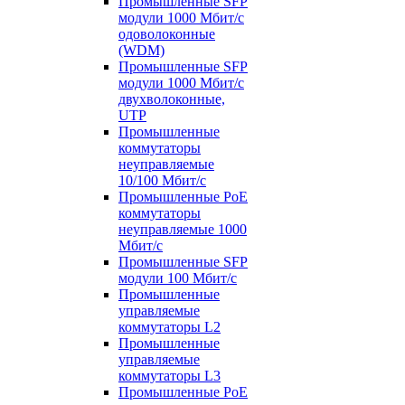
Промышленные SFP
модули 1000 Мбит/c
одоволоконные
(WDM)
Промышленные SFP
модули 1000 Мбит/c
двухволоконные,
UTP
Промышленные
коммутаторы
неуправляемые
10/100 Мбит/с
Промышленные PoE
коммутаторы
неуправляемые 1000
Мбит/с
Промышленные SFP
модули 100 Мбит/c
Промышленные
управляемые
коммутаторы L2
Промышленные
управляемые
коммутаторы L3
Промышленные PoE