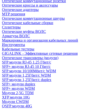
Оптические коммутационные розетки
Оптические кроссы и аксессуары
Оптические адаптеры
MTP решения
Оптические коммутационные шнуры
Оптические кабельные сборки
Сплиттеры
Оптические муфты ВОЛС
Арматура ВОЛС
Маркировка и организация кабельных линий
Инструменты
Кабельные тестеры
GIGALINK - Эффективные сетевые решения
Оптические трансиверы (модули)
SFP модули RJ-45 1.25 Гбит/c
SFP+ модули RJ-45 10 Гбит/c
SFP модули 10/100Мбит/с WDM
SFP модули 1,25Гбит/с WDM
SFP модули 1,25Гбит/с duplex
SFP+ модули duplex
SFP+ модули WDM
Модули 2,5G TDM
XFP модули 10G
Модули CWDM
QSFP модули 40G