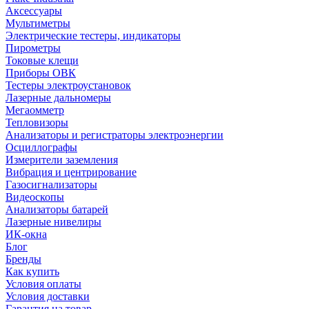
Аксессуары
Мультиметры
Электрические тестеры, индикаторы
Пирометры
Токовые клещи
Приборы ОВК
Тестеры электроустановок
Лазерные дальномеры
Мегаомметр
Тепловизоры
Анализаторы и регистраторы электроэнергии
Осциллографы
Измерители заземления
Вибрация и центрирование
Газосигнализаторы
Видеоскопы
Анализаторы батарей
Лазерные нивелиры
ИК-окна
Блог
Бренды
Как купить
Условия оплаты
Условия доставки
Гарантия на товар