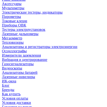
Аксессуары
Мультиметры
Электрические тестеры, индикаторы
Пирометры
Токовые клещи
Приборы ОВК
Тестеры электроустановок
Лазерные дальномеры
Мегаомметр
Тепловизоры
Анализаторы и регистраторы электроэнергии
Осциллографы
Измерители заземления
Вибрация и центрирование
Газосигнализаторы
Видеоскопы
Анализаторы батарей
Лазерные нивелиры
ИК-окна
Блог
Бренды
Как купить
Условия оплаты
Условия доставки
Гарантия на товар