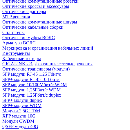
Оптические коммутационные розетки
Оптические кроссы и аксессуары
Оптические адаптеры
MTP решения
Оптические коммутационные шнуры
Оптические кабельные сборки
Сплиттеры
Оптические муфты ВОЛС
Арматура ВОЛС
Маркировка и организация кабельных линий
Инструменты
Кабельные тестеры
GIGALINK - Эффективные сетевые решения
Оптические трансиверы (модули)
SFP модули RJ-45 1.25 Гбит/c
SFP+ модули RJ-45 10 Гбит/c
SFP модули 10/100Мбит/с WDM
SFP модули 1,25Гбит/с WDM
SFP модули 1,25Гбит/с duplex
SFP+ модули duplex
SFP+ модули WDM
Модули 2,5G TDM
XFP модули 10G
Модули CWDM
QSFP модули 40G