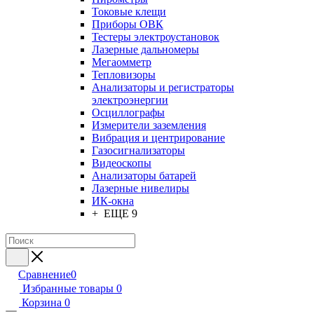
Токовые клещи
Приборы ОВК
Тестеры электроустановок
Лазерные дальномеры
Мегаомметр
Тепловизоры
Анализаторы и регистраторы
электроэнергии
Осциллографы
Измерители заземления
Вибрация и центрирование
Газосигнализаторы
Видеоскопы
Анализаторы батарей
Лазерные нивелиры
ИК-окна
+ ЕЩЕ 9
Сравнение
0
Избранные товары
0
Корзина
0