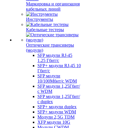
Маркировка и организация
кабельных линий
Инструменты
Кабельные тестеры
Оптические трансиверы
(модули)
SFP модули RJ-45
1.25 Гбит/c
SFP+ модули RJ-45 10
Гбит/c
SFP модули
10/100Мбит/с WDM
SFP модули 1,25Гбит/
с WDM
SFP модули 1,25Гбит/
с duplex
SFP+ модули duplex
SFP+ модули WDM
Модули 2,5G TDM
XFP модули 10G
Модули CWDM