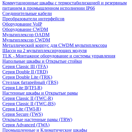
Коммутационные шкафы с термостабилизацией и резервным
питанием в промышленном исполнении IP66
Соединительные кабели
Преобразователи интерфейсов
Оборудование VoIP
Оборудование CWDM
Мультиплекcор OADM
Мультиплексор CWDM
Металлический корпус для CWDM мультиплексора
Шасси на 2 мультиплексирующих модуля
TLK - Монтажное оборудование и системы управления
Напольные шкафы и Открытые стойки
Серия Classic III (TFA)
Серия Double II (TRD)
Серия Double Lite (TRK)
Стеллаж батарейный (TRS)
Серия Lite II(TFI-R)
Настенные шкафы и Открытые рамы
Серия Classic II (TWC-R)
Серия Classic II (TWC-BS)
Серия Lite (TWI-R)
Серия Secure (TWS)
Открытые настенные рамы (TRW)
Серия Advanced (TWA)
Промышленные и Климатические шкафы