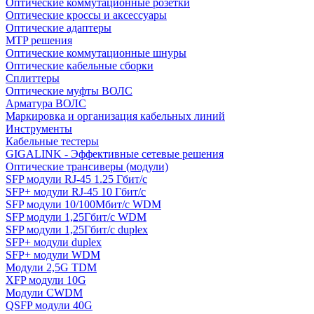
Оптические коммутационные розетки
Оптические кроссы и аксессуары
Оптические адаптеры
MTP решения
Оптические коммутационные шнуры
Оптические кабельные сборки
Сплиттеры
Оптические муфты ВОЛС
Арматура ВОЛС
Маркировка и организация кабельных линий
Инструменты
Кабельные тестеры
GIGALINK - Эффективные сетевые решения
Оптические трансиверы (модули)
SFP модули RJ-45 1.25 Гбит/c
SFP+ модули RJ-45 10 Гбит/c
SFP модули 10/100Мбит/с WDM
SFP модули 1,25Гбит/с WDM
SFP модули 1,25Гбит/с duplex
SFP+ модули duplex
SFP+ модули WDM
Модули 2,5G TDM
XFP модули 10G
Модули CWDM
QSFP модули 40G