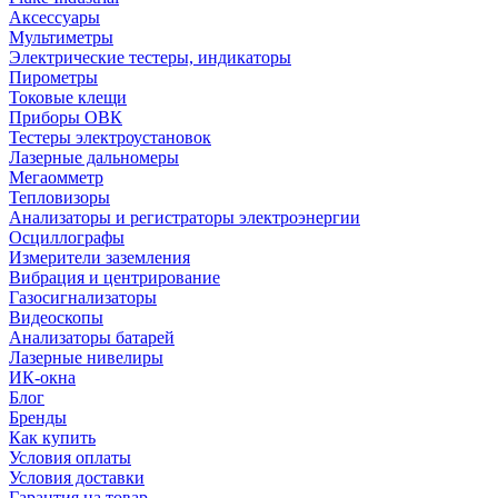
Аксессуары
Мультиметры
Электрические тестеры, индикаторы
Пирометры
Токовые клещи
Приборы ОВК
Тестеры электроустановок
Лазерные дальномеры
Мегаомметр
Тепловизоры
Анализаторы и регистраторы электроэнергии
Осциллографы
Измерители заземления
Вибрация и центрирование
Газосигнализаторы
Видеоскопы
Анализаторы батарей
Лазерные нивелиры
ИК-окна
Блог
Бренды
Как купить
Условия оплаты
Условия доставки
Гарантия на товар