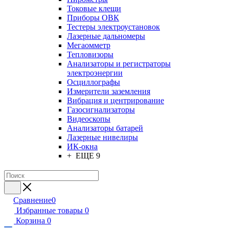
Токовые клещи
Приборы ОВК
Тестеры электроустановок
Лазерные дальномеры
Мегаомметр
Тепловизоры
Анализаторы и регистраторы
электроэнергии
Осциллографы
Измерители заземления
Вибрация и центрирование
Газосигнализаторы
Видеоскопы
Анализаторы батарей
Лазерные нивелиры
ИК-окна
+ ЕЩЕ 9
Сравнение
0
Избранные товары
0
Корзина
0