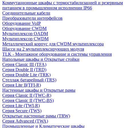
Коммутационные шкафы с термостабилизацией и резервным
питанием в промышленном исполнении IP66
Соединительные кабели
Преобразователи интерфейсов
Оборудование VoIP
Оборудование CWDM
Мультиплекcор OADM
Мультиплексор CWDM
Металлический корпус для CWDM мультиплексора
Шасси на 2 мультиплексирующих модуля
TLK - Монтажное оборудование и системы управления
Напольные шкафы и Открытые стойки
Серия Classic III (TFA)
Серия Double II (TRD)
Серия Double Lite (TRK)
Стеллаж батарейный (TRS)
Серия Lite II(TFI-R)
Настенные шкафы и Открытые рамы
Серия Classic II (TWC-R)
Серия Classic II (TWC-BS)
Серия Lite (TWI-R)
Серия Secure (TWS)
Открытые настенные рамы (TRW)
Серия Advanced (TWA)
Промышленные и Климатические шкафы