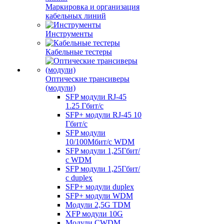
Маркировка и организация
кабельных линий
Инструменты
Кабельные тестеры
Оптические трансиверы
(модули)
SFP модули RJ-45
1.25 Гбит/c
SFP+ модули RJ-45 10
Гбит/c
SFP модули
10/100Мбит/с WDM
SFP модули 1,25Гбит/
с WDM
SFP модули 1,25Гбит/
с duplex
SFP+ модули duplex
SFP+ модули WDM
Модули 2,5G TDM
XFP модули 10G
Модули CWDM