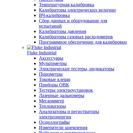
Температурная калибровка
Калибраторы электрических величин
ВЧ-калибровка
Сбор данных и оборудование для
испытаний
Калибраторы давления
Калибраторы газовых расходомеров
Программное обеспечение для калибровки
Fluke Industrial
Аксессуары
Мультиметры
Электрические тестеры, индикаторы
Пирометры
Токовые клещи
Приборы ОВК
Тестеры электроустановок
Лазерные дальномеры
Мегаомметр
Тепловизоры
Анализаторы и регистраторы
электроэнергии
Осциллографы
Измерители заземления
Вибрация и центрирование