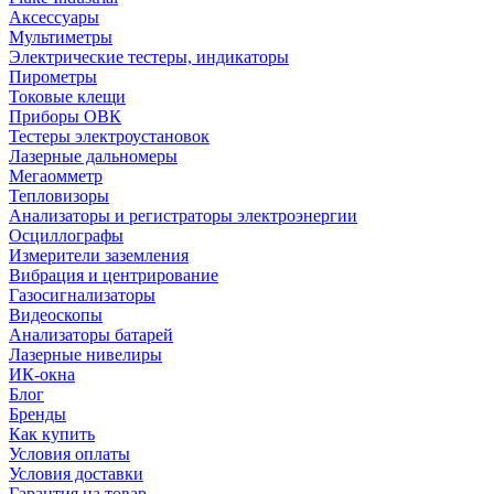
Аксессуары
Мультиметры
Электрические тестеры, индикаторы
Пирометры
Токовые клещи
Приборы ОВК
Тестеры электроустановок
Лазерные дальномеры
Мегаомметр
Тепловизоры
Анализаторы и регистраторы электроэнергии
Осциллографы
Измерители заземления
Вибрация и центрирование
Газосигнализаторы
Видеоскопы
Анализаторы батарей
Лазерные нивелиры
ИК-окна
Блог
Бренды
Как купить
Условия оплаты
Условия доставки
Гарантия на товар