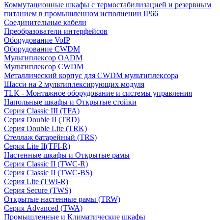
Коммутационные шкафы с термостабилизацией и резервным
питанием в промышленном исполнении IP66
Соединительные кабели
Преобразователи интерфейсов
Оборудование VoIP
Оборудование CWDM
Мультиплекcор OADM
Мультиплексор CWDM
Металлический корпус для CWDM мультиплексора
Шасси на 2 мультиплексирующих модуля
TLK - Монтажное оборудование и системы управления
Напольные шкафы и Открытые стойки
Серия Classic III (TFA)
Серия Double II (TRD)
Серия Double Lite (TRK)
Стеллаж батарейный (TRS)
Серия Lite II(TFI-R)
Настенные шкафы и Открытые рамы
Серия Classic II (TWC-R)
Серия Classic II (TWC-BS)
Серия Lite (TWI-R)
Серия Secure (TWS)
Открытые настенные рамы (TRW)
Серия Advanced (TWA)
Промышленные и Климатические шкафы