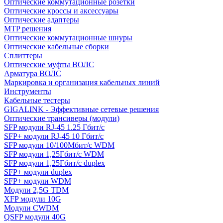
Оптические коммутационные розетки
Оптические кроссы и аксессуары
Оптические адаптеры
MTP решения
Оптические коммутационные шнуры
Оптические кабельные сборки
Сплиттеры
Оптические муфты ВОЛС
Арматура ВОЛС
Маркировка и организация кабельных линий
Инструменты
Кабельные тестеры
GIGALINK - Эффективные сетевые решения
Оптические трансиверы (модули)
SFP модули RJ-45 1.25 Гбит/c
SFP+ модули RJ-45 10 Гбит/c
SFP модули 10/100Мбит/с WDM
SFP модули 1,25Гбит/с WDM
SFP модули 1,25Гбит/с duplex
SFP+ модули duplex
SFP+ модули WDM
Модули 2,5G TDM
XFP модули 10G
Модули CWDM
QSFP модули 40G