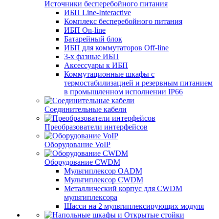
Источники бесперебойного питания
ИБП Line-Interactive
Комплекс бесперебойного питания
ИБП On-line
Батарейный блок
ИБП для коммутаторов Off-line
3-х фазные ИБП
Аксессуары к ИБП
Коммутационные шкафы с
термостабилизацией и резервным питанием
в промышленном исполнении IP66
Соединительные кабели
Преобразователи интерфейсов
Оборудование VoIP
Оборудование CWDM
Мультиплекcор OADM
Мультиплексор CWDM
Металлический корпус для CWDM
мультиплексора
Шасси на 2 мультиплексирующих модуля