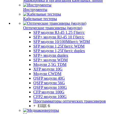
Маркировка и организация кабельных линий
Инструменты
Кабельные тестеры
Оптические трансиверы (модули)
SFP модули RJ-45 1.25 Гбит/c
SFP+ модули RJ-45 10 Гбит/c
SFP модули 10/100Мбит/с WDM
SFP модули 1,25Гбит/с WDM
SFP модули 1,25Гбит/с duplex
SFP+ модули duplex
SFP+ модули WDM
Модули 2,5G TDM
XFP модули 10G
Модули CWDM
QSFP модули 40G
QSFP модули 56G
QSFP модули 100G
CFP модули 100G
CFP2 модули 100G
Программаторы оптических трансиверов
+ ЕЩЕ 6