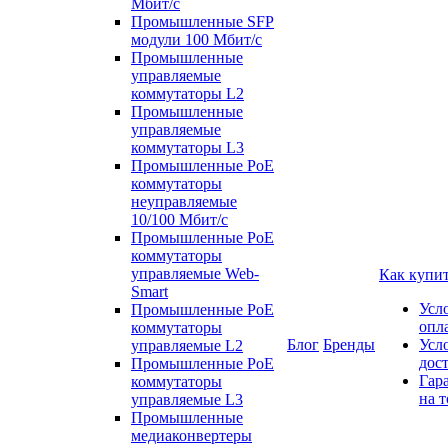
Мбит/с
Промышленные SFP
модули 100 Мбит/c
Промышленные
управляемые
коммутаторы L2
Промышленные
управляемые
коммутаторы L3
Промышленные PoE
коммутаторы
неуправляемые
10/100 Мбит/с
Промышленные PoE
коммутаторы
управляемые Web-
Как купи
Smart
Усл
Промышленные PoE
опл
коммутаторы
Блог
Бренды
Усл
управляемые L2
дос
Промышленные PoE
Гар
коммутаторы
на т
управляемые L3
Промышленные
медиаконвертеры